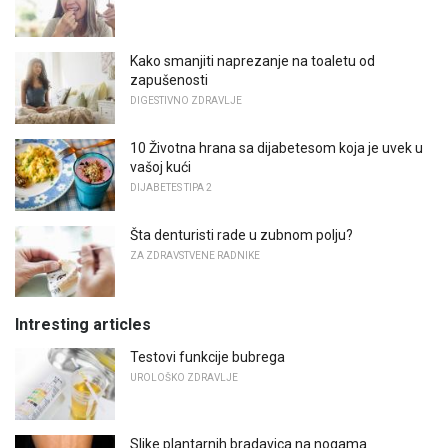
Kako smanjiti naprezanje na toaletu od
zapušenosti
DIGESTIVNO ZDRAVLJE
10 Životna hrana sa dijabetesom koja je uvek u
vašoj kući
DIJABETES TIPA 2
Šta denturisti rade u zubnom polju?
ZA ZDRAVSTVENE RADNIKE
Intresting articles
Testovi funkcije bubrega
UROLOŠKO ZDRAVLJE
Slike plantarnih bradavica na nogama