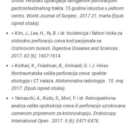
Grone.
Hirurško upravljanje iatrogenom perforacijom
gastrointestinalnog trakta: 15 godina iskustva u jednom
centru.
World Journal of Surgery
.
2017 21. marta (Epub
ispred otiska).
> Kim, J., Lee, H., Ye, B. i dr.
Incidencija i faktori rizika za
slobodnu perforaciju creva kod pacijenata sa
Crohnovom bolesti.
Digestive Diseases and Sciences
.
2017. 62 (6): 1607-1614.
> Kothari, K., Friedman, B., Grimaldi, G. i J. Hines.
Nontraumatska velika perforacija creva: spektar
etiologije i CT nalaza.
Abdominalna radiologija
.
10. maj
2017. (Epub ispred otiska).
> Yamauchi, A., Kudo, S., Mori, Y. i dr.
Retrospektivna
analiza velike opstrukcije creva ili perforacije uzrokovana
usmenom pripremom za kolonoskopiju.
Endoscopy
International Open
.
2017. 5 (6): E471-E476.