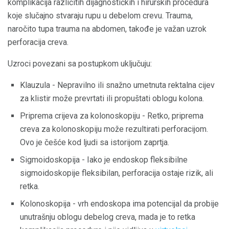
komplikacija različitih dijagnostičkih i hirurških procedura
koje slučajno stvaraju rupu u debelom crevu. Trauma,
naročito tupa trauma na abdomen, takođe je važan uzrok
perforacija creva.
Uzroci povezani sa postupkom uključuju:
Klauzula - Nepravilno ili snažno umetnuta rektalna cijev
za klistir može prevrtati ili propuštati oblogu kolona.
Priprema crijeva za kolonoskopiju - Retko, priprema
creva za kolonoskopiju može rezultirati perforacijom.
Ovo je češće kod ljudi sa istorijom zaprtja.
Sigmoidoskopija - Iako je endoskop fleksibilne
sigmoidoskopije fleksibilan, perforacija ostaje rizik, ali
retka.
Kolonoskopija - vrh endoskopa ima potencijal da probije
unutrašnju oblogu debelog creva, mada je to retka