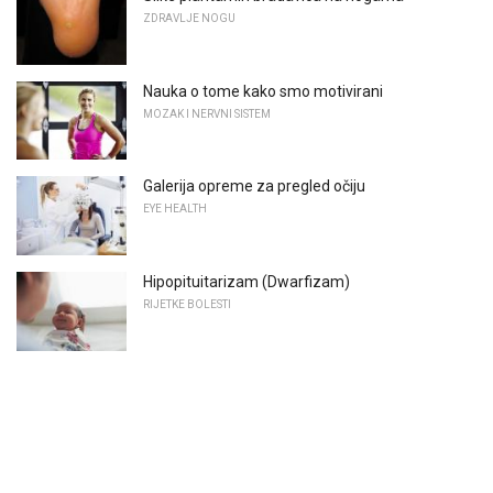
ZDRAVLJE NOGU
Nauka o tome kako smo motivirani
MOZAK I NERVNI SISTEM
Galerija opreme za pregled očiju
EYE HEALTH
Hipopituitarizam (Dwarfizam)
RIJETKE BOLESTI