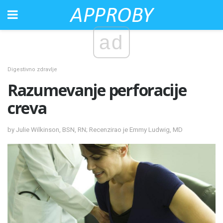
ad
Digestivno zdravlje
Razumevanje perforacije
creva
by Julie Wilkinson, BSN, RN; Recenzirao je Emmy Ludwig, MD