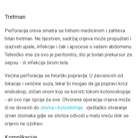
Tretman
Perforacija creva smatra se hitnom medicinom i zahteva
hitan tretman. Ne lijestven, sadržaj crijeva može propuštati i
izazvati upale, infekcije i čak i apscese u vašem abdomenu.
Tehničko ime za ovo je peritonitis, što je bolan prekursor za
sepsu - ili infekcija širom tela.
Većina perforacija se hirurški popravlja. U zavisnosti od
lokacije i veličine suza, lekar bi mogao da ga popravi kroz
endoskop, sličan onom koji se koristi tokom kolonoskopije
- ali ovo nije opcija za sve. Otvorena operacija crijeva može
ili ne dovesti do
stoma i kolostomije
: vještačko otvaranje
izvan stomaka gdje se stolica odvodi u malu vreću dok se
crijevo ne ozdravi.
Komplikacije