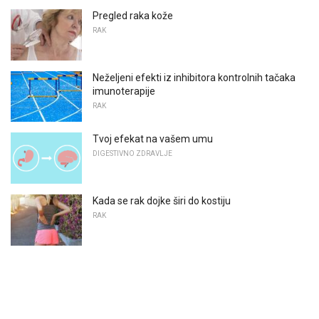
Pregled raka kože
RAK
Neželjeni efekti iz inhibitora kontrolnih tačaka
imunoterapije
RAK
Tvoj efekat na vašem umu
DIGESTIVNO ZDRAVLJE
Kada se rak dojke širi do kostiju
RAK