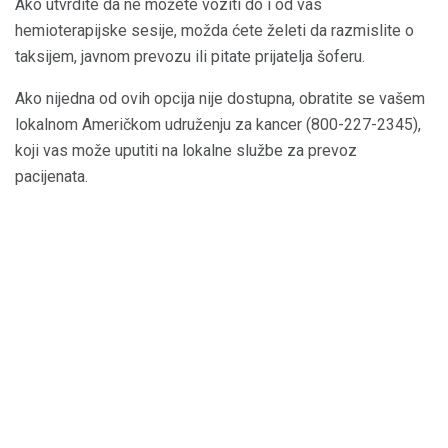
Ako utvrdite da ne možete voziti do i od vas
hemioterapijske sesije, možda ćete želeti da razmislite o
taksijem, javnom prevozu ili pitate prijatelja šoferu.
Ako nijedna od ovih opcija nije dostupna, obratite se vašem
lokalnom Američkom udruženju za kancer (800-227-2345),
koji vas može uputiti na lokalne službe za prevoz
pacijenata.