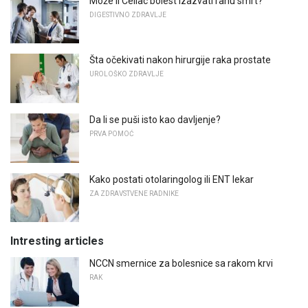
Može li Celiac bolest izazvati ranu smrt?
DIGESTIVNO ZDRAVLJE
Šta očekivati ​​nakon hirurgije raka prostate
UROLOŠKO ZDRAVLJE
Da li se puši isto kao davljenje?
PRVA POMOĆ
Kako postati otolaringolog ili ENT lekar
ZA ZDRAVSTVENE RADNIKE
Intresting articles
NCCN smernice za bolesnice sa rakom krvi
RAK