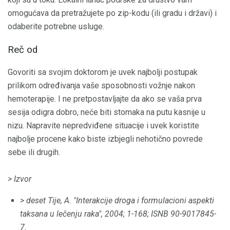
omogućava da pretražujete po zip-kodu (ili gradu i državi) i
odaberite potrebne usluge.
Reč od
Govoriti sa svojim doktorom je uvek najbolji postupak
prilikom određivanja vaše sposobnosti vožnje nakon
hemoterapije. I ne pretpostavljajte da ako se vaša prva
sesija odigra dobro, neće biti stomaka na putu kasnije u
nizu. Napravite nepredviđene situacije i uvek koristite
najbolje procene kako biste izbjegli nehotično povrede
sebe ili drugih.
> Izvor
> deset Tije, A. "Interakcije droga i formulacioni aspekti
taksana u lečenju raka", 2004;
1-168;
ISNB 90-9017845-
7.