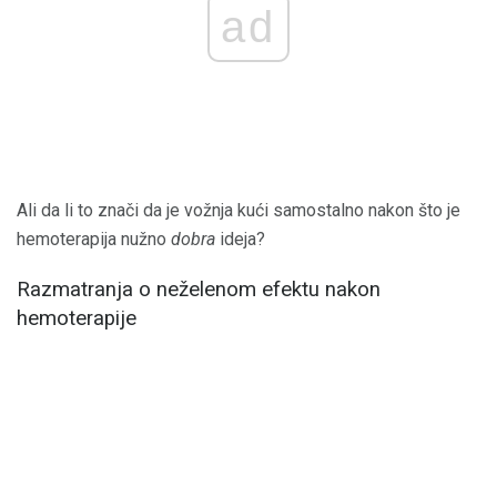
ad
Ali da li to znači da je vožnja kući samostalno nakon što je
hemoterapija nužno
dobra
ideja?
Razmatranja o neželenom efektu nakon
hemoterapije