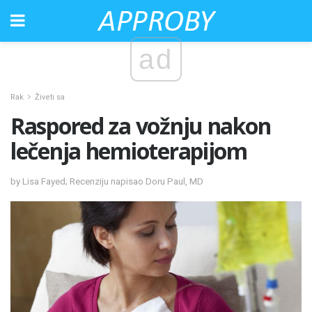
ad
Rak
Živeti sa
Raspored za vožnju nakon
lečenja hemioterapijom
by Lisa Fayed; Recenziju napisao Doru Paul, MD