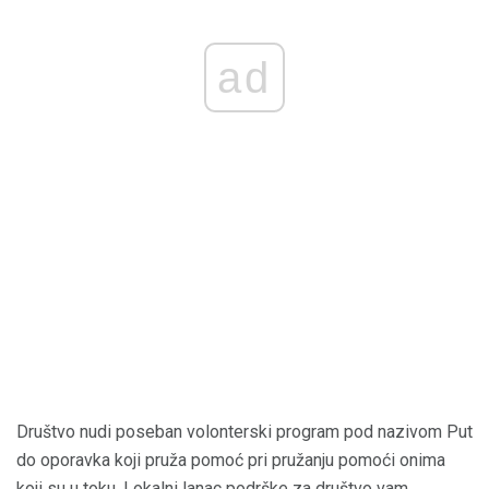
ad
Društvo nudi poseban volonterski program pod nazivom Put
do oporavka koji pruža pomoć pri pružanju pomoći onima
koji su u toku. Lokalni lanac podrške za društvo vam