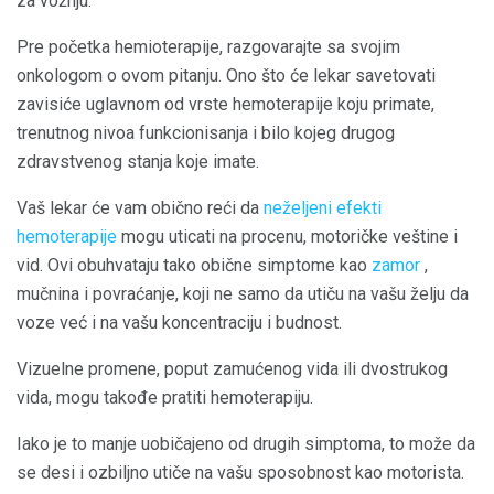
za vožnju.
Pre početka hemioterapije, razgovarajte sa svojim
onkologom o ovom pitanju. Ono što će lekar savetovati
zavisiće uglavnom od vrste hemoterapije koju primate,
trenutnog nivoa funkcionisanja i bilo kojeg drugog
zdravstvenog stanja koje imate.
Vaš lekar će vam obično reći da
neželjeni efekti
hemoterapije
mogu uticati na procenu, motoričke veštine i
vid. Ovi obuhvataju tako obične simptome kao
zamor
,
mučnina i povraćanje, koji ne samo da utiču na vašu želju da
voze već i na vašu koncentraciju i budnost.
Vizuelne promene, poput zamućenog vida ili dvostrukog
vida, mogu takođe pratiti hemoterapiju.
Iako je to manje uobičajeno od drugih simptoma, to može da
se desi i ozbiljno utiče na vašu sposobnost kao motorista.