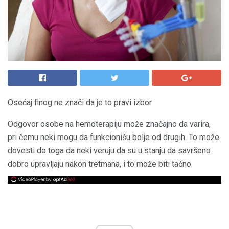
Osećaj finog ne znači da je to pravi izbor
Odgovor osobe na hemoterapiju može značajno da varira,
pri čemu neki mogu da funkcionišu bolje od drugih. To može
dovesti do toga da neki veruju da su u stanju da savršeno
dobro upravljaju nakon tretmana, i to može biti tačno.