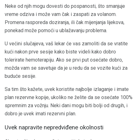
Neke od njih mogu dovesti do pospanosti, što smanjuje
vreme odziva i može vam čak i zaspati za volanom.
Promena rasporeda doziranja, ili čak mijenjanja lijekova,
ponekad može pomoći u ublažavanju problema.
U većini slučajeva, vaš lekar će vas zamoliti da se vratite
kući nakon prve sesije kako biste videli kako dobro
tolerirate hemoterapiju. Ako se prvi put osećate dobro,
možda vam se savetuje da je u redu da se vozite kući za
buduće sesije.
Sa tim što kažete, uvek koristite najbolje izlaganje i imate
plan rezervne kopije, ukoliko ne želite da se osećate 100%
spremnim za vožnju. Neki dani mogu biti bolji od drugih, i
dobro je uvek imati rezervni plan.
Uvek napravite nepredviđene okolnosti