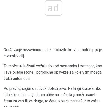
ad
Održavanje nezavisnosti dok prolazite kroz hemoterapiju je
razumljiv cilj.
To može uključivati ​​vožnju do i od sastanaka i tretmana, kao
i sve ostale radne i porodične obaveze za koje vam možda
treba automobil.
Po pravilu, sigurnost uvek dolazi prvo. Na kraju krajeva, ako
bilo koja rutina odjednom utiče na način koji može naneti
štetu za vas ili za druge, to ćete izbjeći, zar ne? Isto važi i