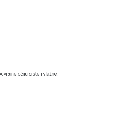
ovršine očiju čiste i vlažne.