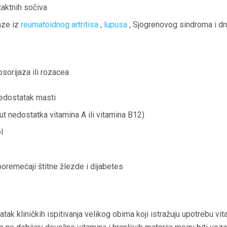
aktnih sočiva
aze iz
reumatoidnog artritisa
,
lupusa
, Sjogrenovog sindroma i dr
psorijaza ili rozacea
nedostatak masti
ut nedostatka vitamina A ili vitamina B12)
l
poremećaji štitne žlezde i dijabetes
atak kliničkih ispitivanja velikog obima koji istražuju upotrebu v