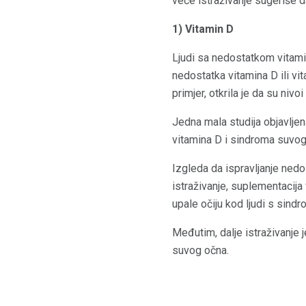
veće istraživanje sugeriše d
1) Vitamin D
Ljudi sa nedostatkom vitami
nedostatka vitamina D ili vi
primjer, otkrila je da su ni
Jedna mala studija objavlje
vitamina D i sindroma suvog o
Izgleda da ispravljanje ned
istraživanje, suplementacij
upale očiju kod ljudi s sind
Međutim, dalje istraživanje 
suvog očna.