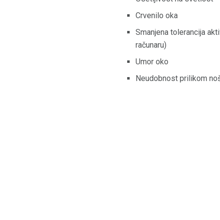
Crvenilo oka
Smanjena tolerancija akti
računaru)
Umor oko
Neudobnost prilikom noš