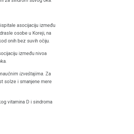
zani za sindrom suvog oka:
ispitale asocijaciju između
drasle osobe u Koreji, na
kod onih bez suvih očiju.
socijaciju između nivoa
oka.
naučnim izveštajima.
Za
ost solze i smanjene mere
skog vitamina D i sindroma