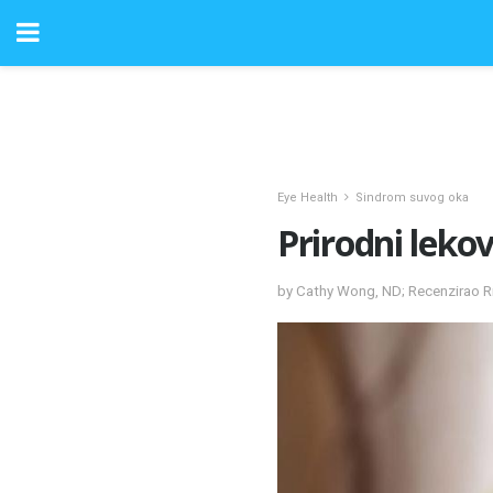
Eye Health
Sindrom suvog oka
Prirodni lekov
by Cathy Wong, ND; Recenzirao R