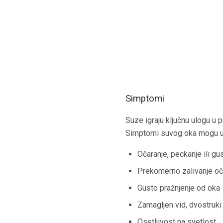
Simptomi
Suze igraju ključnu ulogu u p
Simptomi suvog oka mogu ukl
Očaranje, peckanje ili g
Prekomerno zalivanje oči
Gusto pražnjenje od oka
Zamagljen vid, dvostruki 
Osetljivost na svetlost