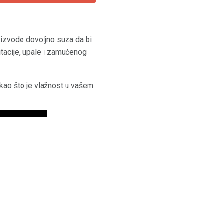
oizvode dovoljno suza da bi
itacije, upale i zamućenog
kao što je vlažnost u vašem