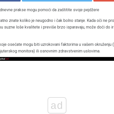
odnevne prakse mogu pomoći da zaštitite svoje pejdžere
atno znate koliko je neugodno i čak bolno stanje. Kada oči ne pr
su suzne loše kvalitete i previše brzo isparavaju, može doći do ir
 koje osećate mogu biti uzrokovani faktorima u vašem okruženju (
juterskog monitora) ili osnovnim zdravstvenim uslovima.
ad