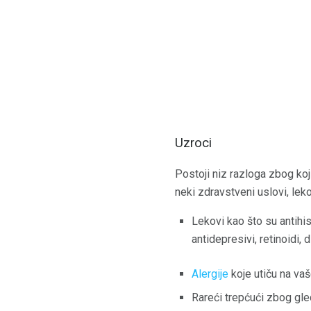
Uzroci
Postoji niz razloga zbog koj
neki zdravstveni uslovi, leko
Lekovi kao što su antihis
antidepresivi, retinoidi, d
Alergije
koje utiču na vaš
Rareći trepćući zbog gle