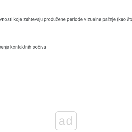
vnosti koje zahtevaju produžene periode vizuelne pažnje (kao što j
enja kontaktnih sočiva
ad