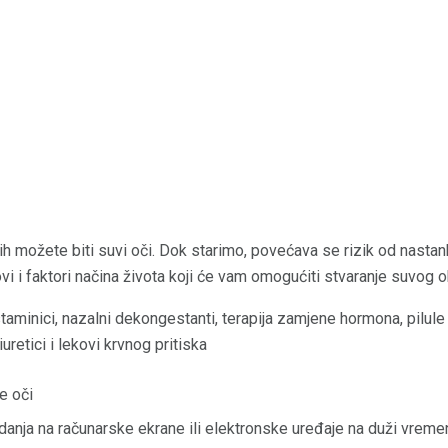
ih možete biti suvi oči. Dok starimo, povećava se rizik od nastank
vi i faktori načina života koji će vam omogućiti stvaranje suvog o
taminici, nazalni dekongestanti, terapija zamjene hormona, pilule 
iuretici i lekovi krvnog pritiska
e oči
danja na računarske ekrane ili elektronske uređaje na duži vreme