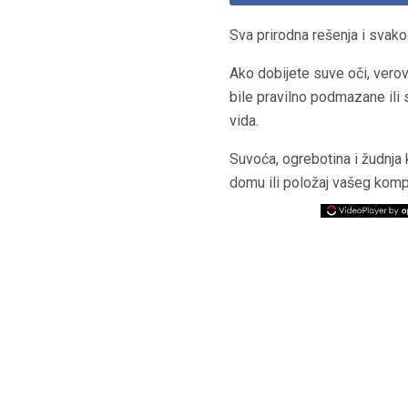
Sva prirodna rešenja i svak
Ako dobijete suve oči, verov
bile pravilno podmazane ili 
vida.
Suvoća, ogrebotina i žudnja
domu ili položaj vašeg komp