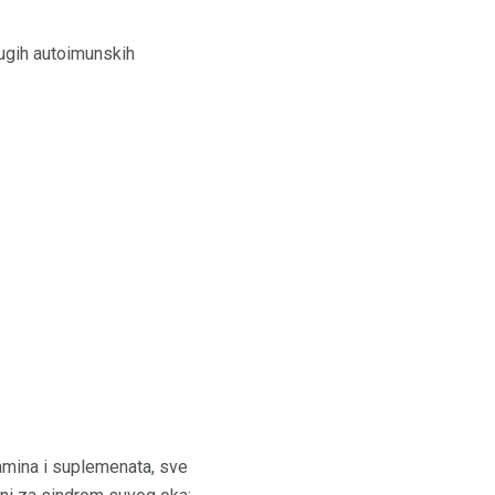
ugih autoimunskih
itamina i suplemenata, sve