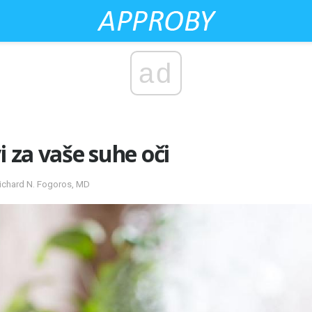
ad
i za vaše suhe oči
ichard N. Fogoros, MD