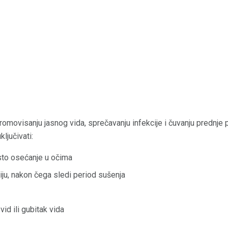
romovisanju jasnog vida, sprečavanju infekcije i čuvanju prednje p
jučivati:
usto osećanje u očima
ju, nakon čega sledi period sušenja
vid ili gubitak vida