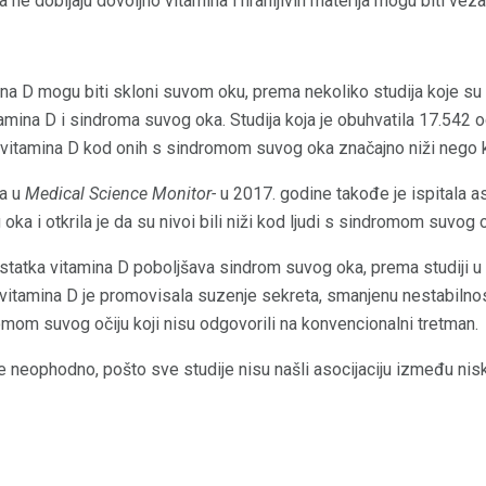
a ne dobijaju dovoljno vitamina i hranljivih materija mogu biti ve
na D mogu biti skloni suvom oku, prema nekoliko studija koje su 
tamina D i sindroma suvog oka. Studija koja je obuhvatila 17.542 o
voi vitamina D kod onih s sindromom suvog oka značajno niži nego 
na u
Medical Science Monitor-
u 2017. godine takođe je ispitala a
ka i otkrila je da su nivoi bili niži kod ljudi s sindromom suvog 
ostatka vitamina D poboljšava sindrom suvog oka, prema studiji u
a vitamina D je promovisala suzenje sekreta, smanjenu nestabiln
romom suvog očiju koji nisu odgovorili na konvencionalni tretman.
je neophodno, pošto sve studije nisu našli asocijaciju između ni