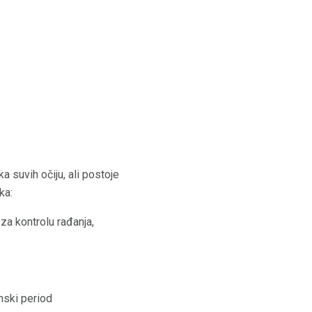
a suvih očiju, ali postoje
ka:
za kontrolu rađanja,
nski period