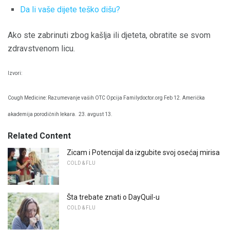
Da li vaše dijete teško dišu?
Ako ste zabrinuti zbog kašlja ili djeteta, obratite se svom
zdravstvenom licu.
Izvori:
Cough Medicine: Razumevanje vaših OTC Opcija Familydoctor.org Feb 12. Američka
akademija porodičnih lekara.
23. avgust 13.
Related Content
Zicam i Potencijal da izgubite svoj osećaj mirisa
COLD & FLU
Šta trebate znati o DayQuil-u
COLD & FLU