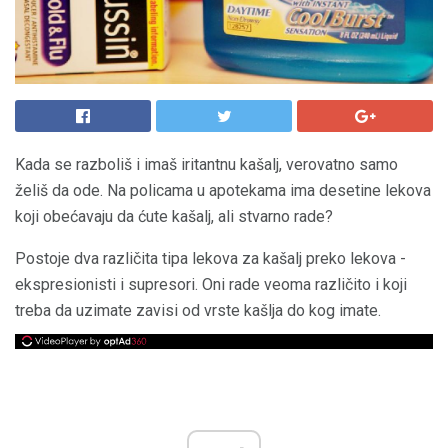
Kada se razboliš i imaš iritantnu kašalj, verovatno samo
želiš da ode. Na policama u apotekama ima desetine lekova
koji obećavaju da ćute kašalj, ali stvarno rade?
Postoje dva različita tipa lekova za kašalj preko lekova -
ekspresionisti i supresori. Oni rade veoma različito i koji
treba da uzimate zavisi od vrste kašlja do kog imate.