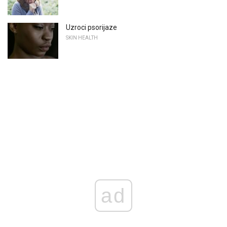
Uzroci psorijaze
SKIN HEALTH
ad