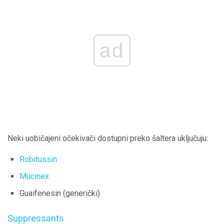
ad
Neki uobičajeni očekivači dostupni preko šaltera uključuju:
Robitussin
Mucinex
Guaifenesin (generički)
Suppressants