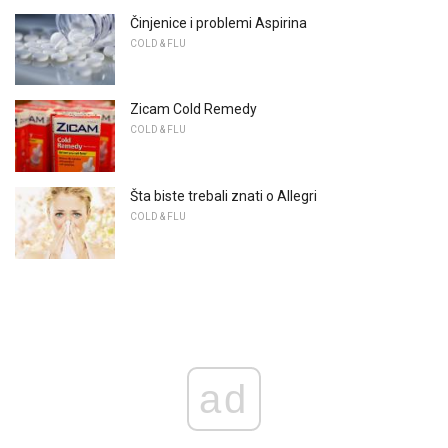
Činjenice i problemi Aspirina
COLD & FLU
Zicam Cold Remedy
COLD & FLU
Šta biste trebali znati o Allegri
COLD & FLU
ad