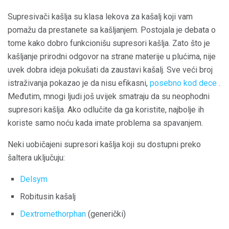
Supresivači kašlja su klasa lekova za kašalj koji vam
pomažu da prestanete sa kašljanjem. Postojala je debata o
tome kako dobro funkcionišu supresori kašlja. Zato što je
kašljanje prirodni odgovor na strane materije u plućima, nije
uvek dobra ideja pokušati da zaustavi kašalj. Sve veći broj
istraživanja pokazao je da nisu efikasni,
posebno kod dece
.
Međutim, mnogi ljudi još uvijek smatraju da su neophodni
supresori kašlja. Ako odlučite da ga koristite, najbolje ih
koriste samo noću kada imate problema sa spavanjem.
Neki uobičajeni supresori kašlja koji su dostupni preko
šaltera uključuju:
Delsym
Robitusin kašalj
Dextromethorphan
(generički)