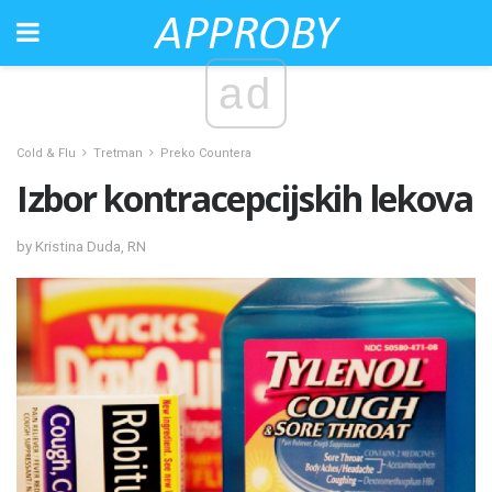
ad
Cold & Flu
Tretman
Preko Countera
Izbor kontracepcijskih lekova
by Kristina Duda, RN