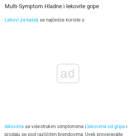
Multi-Symptom Hladne i lekovite gripe
Lekovi za kašalj
se najčešće koriste u
ad
lekovima
sa višestrukim simptomima i
lekovima od gripa
i
prodaju se pod različitim brendovima. Uvek proveravajte