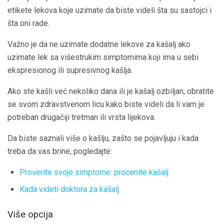
etikete lekova koje uzimate da biste videli šta su sastojci i
šta oni rade.
Važno je da ne uzimate dodatne lekove za kašalj ako
uzimate lek sa višestrukim simptomima koji ima u sebi
ekspresionog ili supresivnog kašlja.
Ako ste kašli već nekoliko dana ili je kašalj ozbiljan, obratite
se svom zdravstvenom licu kako biste videli da li vam je
potreban drugačiji tretman ili vrsta lijekova.
Da biste saznali više o kašlju, zašto se pojavljuju i kada
treba da vas brine, pogledajte:
Proverite svoje simptome: procenite kašalj
Kada videti doktora za kašalj
Više opcija