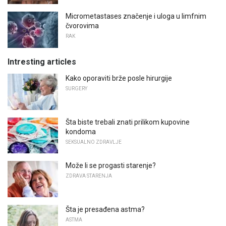
Micrometastases značenje i uloga u limfnim
čvorovima
RAK
Intresting articles
Kako oporaviti brže posle hirurgije
SURGERY
Šta biste trebali znati prilikom kupovine
kondoma
SEKSUALNO ZDRAVLJE
Može li se progasti starenje?
ZDRAVA STARENJA
Šta je presađena astma?
ASTMA