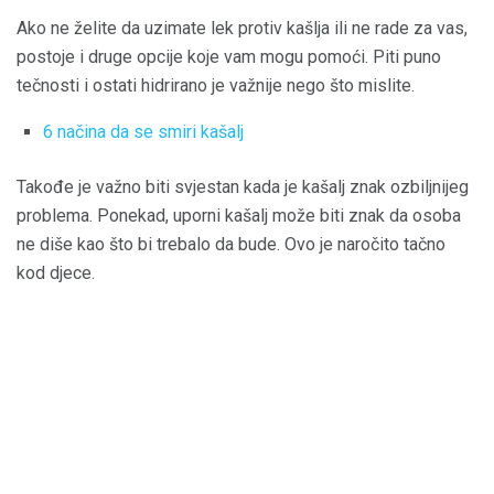
Ako ne želite da uzimate lek protiv kašlja ili ne rade za vas,
postoje i druge opcije koje vam mogu pomoći. Piti puno
tečnosti i ostati hidrirano je važnije nego što mislite.
6 načina da se smiri kašalj
Takođe je važno biti svjestan kada je kašalj znak ozbiljnijeg
problema. Ponekad, uporni kašalj može biti znak da osoba
ne diše kao što bi trebalo da bude. Ovo je naročito tačno
kod djece.