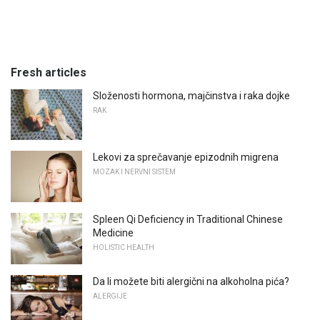
Fresh articles
Složenosti hormona, majčinstva i raka dojke
RAK
Lekovi za sprečavanje epizodnih migrena
MOZAK I NERVNI SISTEM
Spleen Qi Deficiency in Traditional Chinese
Medicine
HOLISTIC HEALTH
Da li možete biti alergični na alkoholna pića?
ALERGIJE