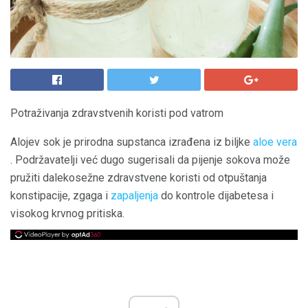
Potraživanja zdravstvenih koristi pod vatrom
Alojev sok je prirodna supstanca izrađena iz biljke
aloe vera
. Podržavatelji već dugo sugerisali da pijenje sokova može
pružiti dalekosežne zdravstvene koristi od otpuštanja
konstipacije, zgaga i
zapaljenja
do kontrole dijabetesa i
visokog krvnog pritiska.