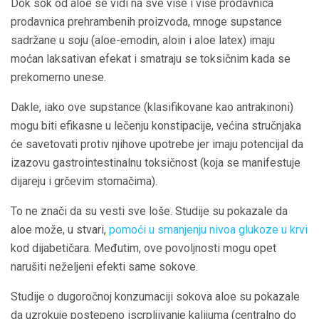
Dok sok od aloe se vidi na sve više i više prodavnica
prodavnica prehrambenih proizvoda, mnoge supstance
sadržane u soju (aloe-emodin, aloin i aloe latex) imaju
moćan laksativan efekat i smatraju se toksičnim kada se
prekomerno unese.
Dakle, iako ove supstance (klasifikovane kao antrakinoni)
mogu biti efikasne u lečenju konstipacije, većina stručnjaka
će savetovati protiv njihove upotrebe jer imaju potencijal da
izazovu gastrointestinalnu toksičnost (koja se manifestuje
dijareju i grčevim stomačima).
To ne znači da su vesti sve loše. Studije su pokazale da
aloe može, u stvari,
pomoći u smanjenju nivoa glukoze u krvi
kod dijabetičara. Međutim, ove povoljnosti mogu opet
narušiti neželjeni efekti same sokove.
Studije o dugoročnoj konzumaciji sokova aloe su pokazale
da uzrokuje postepeno iscrpljivanje kalijuma (centralno do