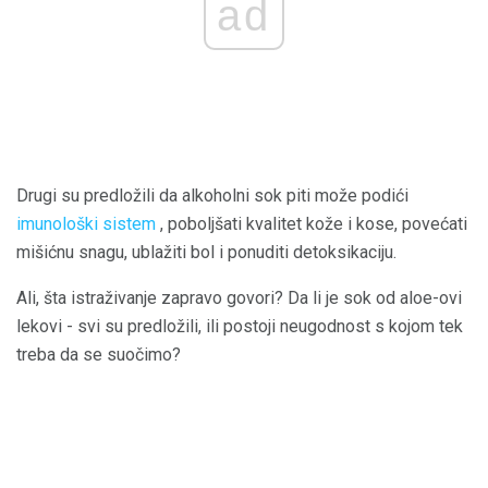
ad
Drugi su predložili da alkoholni sok piti može podići
imunološki sistem
, poboljšati kvalitet kože i kose, povećati
mišićnu snagu, ublažiti bol i ponuditi detoksikaciju.
Ali, šta istraživanje zapravo govori? Da li je sok od aloe-ovi
lekovi - svi su predložili, ili postoji neugodnost s kojom tek
treba da se suočimo?