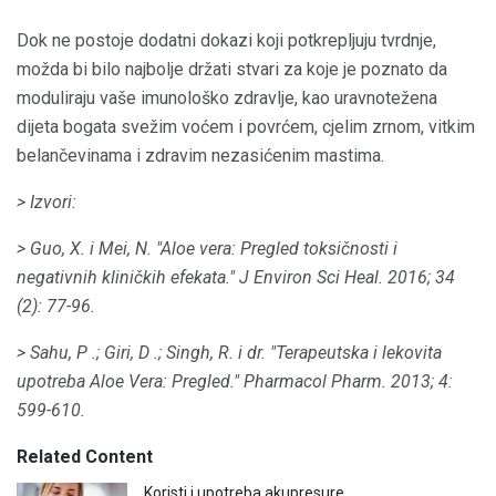
Dok ne postoje dodatni dokazi koji potkrepljuju tvrdnje,
možda bi bilo najbolje držati stvari za koje je poznato da
moduliraju vaše imunološko zdravlje, kao uravnotežena
dijeta bogata svežim voćem i povrćem, cjelim zrnom, vitkim
belančevinama i zdravim nezasićenim mastima.
> Izvori:
> Guo, X. i Mei, N. "Aloe vera: Pregled toksičnosti i
negativnih kliničkih efekata."
J Environ Sci Heal.
2016;
34
(2): 77-96.
> Sahu, P .;
Giri, D .;
Singh, R. i dr.
"Terapeutska i lekovita
upotreba Aloe Vera: Pregled."
Pharmacol Pharm.
2013;
4:
599-610.
Related Content
Koristi i upotreba akupresure