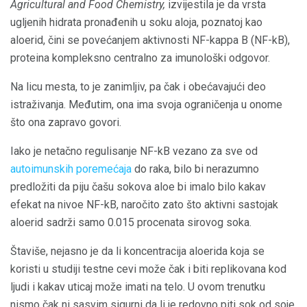
Agricultural and Food Chemistry,
izvijestila je da vrsta
ugljenih hidrata pronađenih u soku aloja, poznatoj kao
aloerid, čini se povećanjem aktivnosti NF-kappa B (NF-kB),
proteina kompleksno centralno za imunološki odgovor.
Na licu mesta, to je zanimljiv, pa čak i obećavajući deo
istraživanja. Međutim, ona ima svoja ograničenja u onome
što ona zapravo govori.
Iako je netačno regulisanje NF-kB vezano za sve od
autoimunskih poremećaja
do raka, bilo bi nerazumno
predložiti da piju čašu sokova aloe bi imalo bilo kakav
efekat na nivoe NF-kB, naročito zato što aktivni sastojak
aloerid sadrži samo 0.015 procenata sirovog soka.
Štaviše, nejasno je da li koncentracija aloerida koja se
koristi u studiji testne cevi može čak i biti replikovana kod
ljudi i kakav uticaj može imati na telo. U ovom trenutku
nismo čak ni sasvim sigurni da li je redovno piti sok od soje