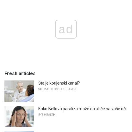
ad
Fresh articles
Šta je korijenski kanal?
STOMATOLOŠKO ZDRAVLJE
Kako Bellova paraliza može da utiče na vaše oči
EYE HEALTH