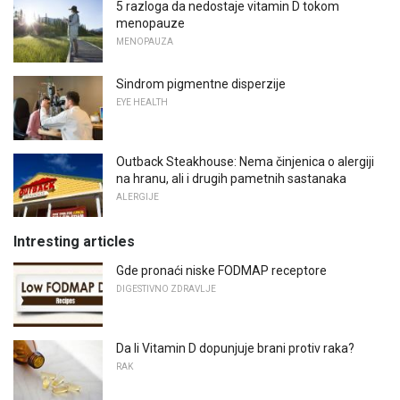
5 razloga da nedostaje vitamin D tokom
menopauze
MENOPAUZA
Sindrom pigmentne disperzije
EYE HEALTH
Outback Steakhouse: Nema činjenica o alergiji
na hranu, ali i drugih pametnih sastanaka
ALERGIJE
Intresting articles
Gde pronaći niske FODMAP receptore
DIGESTIVNO ZDRAVLJE
Da li Vitamin D dopunjuje brani protiv raka?
RAK