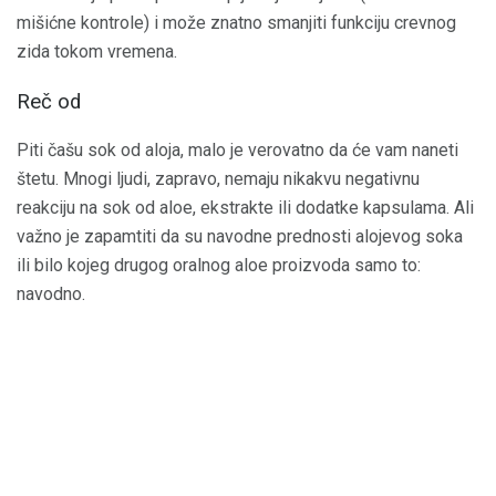
mišićne kontrole) i može znatno smanjiti funkciju crevnog
zida tokom vremena.
Reč od
Piti čašu sok od aloja, malo je verovatno da će vam naneti
štetu. Mnogi ljudi, zapravo, nemaju nikakvu negativnu
reakciju na sok od aloe, ekstrakte ili dodatke kapsulama. Ali
važno je zapamtiti da su navodne prednosti alojevog soka
ili bilo kojeg drugog oralnog aloe proizvoda samo to:
navodno.