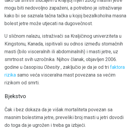
tako da smrtni slučajevi u krajnjoj mjeri zbog masnih jetre
mogu biti nedovoljno zapaženi, a potrebno je istraživanje
kako bi se saznala tačna tačka u kojoj bezalkoholna masna
bolest jetre može utjecati na dugovečnost.
U sličnom nalazu, istraživači sa Kraljičinog univerziteta u
Kingstonu, Kanada, ispitivali su odnos između stomačnih
masti (bilo visceralnih ili abdominalnih) i masti jetre, uz
smrtnost svih uzročnika. Njihov članak, objavljen 2006.
godine u časopisu
Obesity
, zaključio je da je od tri
faktora
rizika
samo veća visceralna mast povezana sa većim
rizikom od smrti.
Bjekstvo
Čak i bez dokaza da je višak mortaliteta povezan sa
masnim bolestima jetre, preveliki broj masti u jetri dovodi
do toga da je ugrožen i treba ga izbjeći.