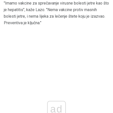
"Imamo vakcine za sprečavanje virusne bolesti jetre kao što
je hepatitis", kaže Lazo. "Nema vakcine protiv masnih
bolesti jetre, i nema lijeka za lečenje štete koju je izazvao.
Preventiva je ključna."
ad