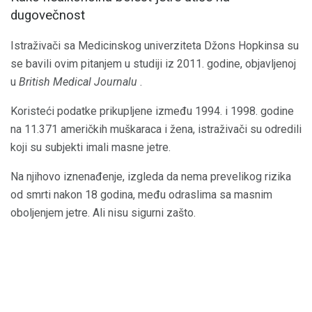
dugovečnost
Istraživači sa Medicinskog univerziteta Džons Hopkinsa su
se bavili ovim pitanjem u studiji iz 2011. godine, objavljenoj
u
British Medical Journalu
.
Koristeći podatke prikupljene između 1994. i 1998. godine
na 11.371 američkih muškaraca i žena, istraživači su odredili
koji su subjekti imali masne jetre.
Na njihovo iznenađenje, izgleda da nema prevelikog rizika
od smrti nakon 18 godina, među odraslima sa masnim
oboljenjem jetre. Ali nisu sigurni zašto.