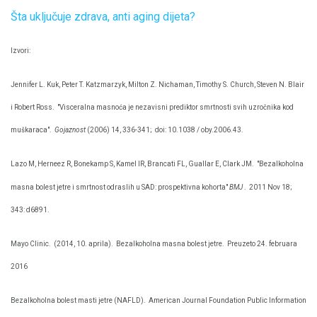
Šta uključuje zdrava, anti aging dijeta?
Izvori:
Jennifer L. Kuk, Peter T. Katzmarzyk, Milton Z. Nichaman, Timothy S. Church, Steven N. Blair
i Robert Ross.
"Visceralna masnoća je nezavisni prediktor smrtnosti svih uzročnika kod
muškaraca".
Gojaznost
(2006) 14, 336-341;
doi: 10.1038 / oby.2006.43.
Lazo M, Herneez R, Bonekamp S, Kamel IR, Brancati FL, Guallar E, Clark JM.
"Bezalkoholna
masna bolest jetre i smrtnost odraslih u SAD: prospektivna kohorta"
BMJ
.
2011 Nov 18;
343: d6891.
Mayo Clinic.
(2014, 10. aprila).
Bezalkoholna masna bolest jetre.
Preuzeto 24. februara
2016
Bezalkoholna bolest masti jetre (NAFLD).
American Journal Foundation Public Information