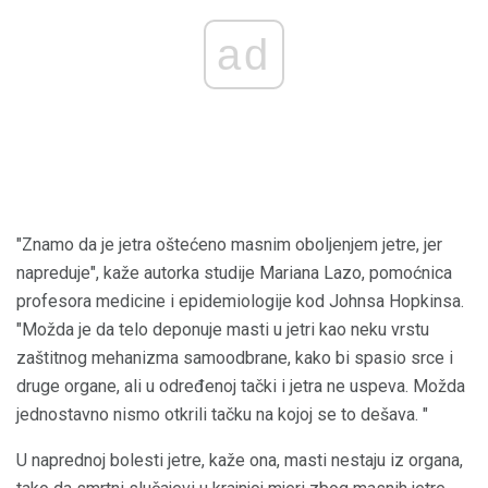
ad
"Znamo da je jetra oštećeno masnim oboljenjem jetre, jer
napreduje", kaže autorka studije Mariana Lazo, pomoćnica
profesora medicine i epidemiologije kod Johnsa Hopkinsa.
"Možda je da telo deponuje masti u jetri kao neku vrstu
zaštitnog mehanizma samoodbrane, kako bi spasio srce i
druge organe, ali u određenoj tački i jetra ne uspeva. Možda
jednostavno nismo otkrili tačku na kojoj se to dešava. "
U naprednoj bolesti jetre, kaže ona, masti nestaju iz organa,