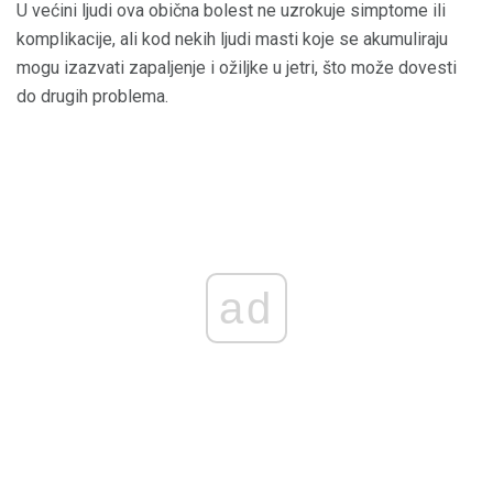
U većini ljudi ova obična bolest ne uzrokuje simptome ili
komplikacije, ali kod nekih ljudi masti koje se akumuliraju
mogu izazvati zapaljenje i ožiljke u jetri, što može dovesti
do drugih problema.
ad