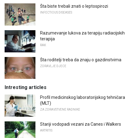
Šta biste trebali znati o leptospirozi
INFECTIOUS DISEASES
Razumevanje lukova za terapiju radiacijskih
terapija
RAK
Šta roditelji treba da znaju o gazdinstvima
ZDRAVLJE DJECE
Intresting articles
Profil medicinskog laboratorijskog tehničara
(MLT)
ZA ZDRAVSTVENE RADNIKE
Stariji vodopadi vezani za Canes i Walkers
ARTRITIS