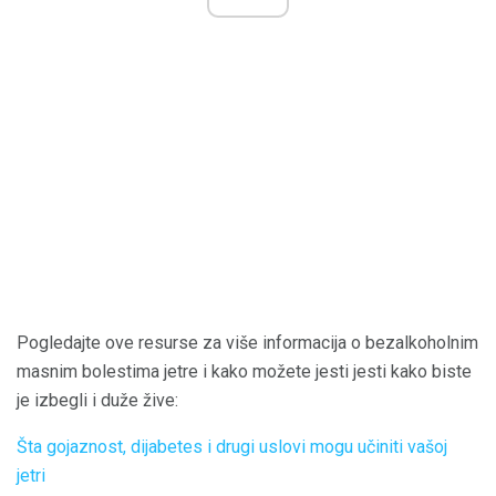
Pogledajte ove resurse za više informacija o bezalkoholnim
masnim bolestima jetre i kako možete jesti jesti kako biste
je izbegli i duže žive:
Šta gojaznost, dijabetes i drugi uslovi mogu učiniti vašoj
jetri