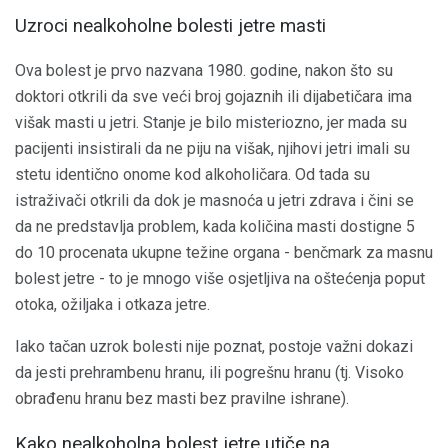
Uzroci nealkoholne bolesti jetre masti
Ova bolest je prvo nazvana 1980. godine, nakon što su
doktori otkrili da sve veći broj gojaznih ili dijabetičara ima
višak masti u jetri. Stanje je bilo misteriozno, jer mada su
pacijenti insistirali da ne piju na višak, njihovi jetri imali su
stetu identično onome kod alkoholičara. Od tada su
istraživači otkrili da dok je masnoća u jetri zdrava i čini se
da ne predstavlja problem, kada količina masti dostigne 5
do 10 procenata ukupne težine organa - benčmark za masnu
bolest jetre - to je mnogo više osjetljiva na oštećenja poput
otoka, ožiljaka i otkaza jetre.
Iako tačan uzrok bolesti nije poznat, postoje važni dokazi
da jesti prehrambenu hranu, ili pogrešnu hranu (tj. Visoko
obrađenu hranu bez masti bez pravilne ishrane).
Kako nealkoholna bolest jetre utiče na