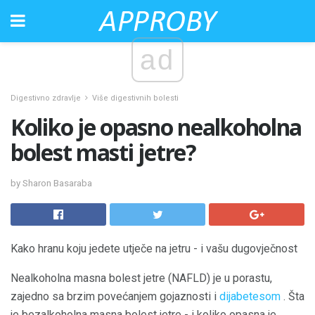
ad
Digestivno zdravlje
Više digestivnih bolesti
Koliko je opasno nealkoholna
bolest masti jetre?
by Sharon Basaraba
Kako hranu koju jedete utječe na jetru - i vašu dugovječnost
Nealkoholna masna bolest jetre (NAFLD) je u porastu,
zajedno sa brzim povećanjem gojaznosti i
dijabetesom
. Šta
je bezalkoholna masna bolest jetre - i koliko opasna je