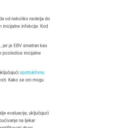
a od nekoliko nedelja do
 inicijalne infekcije. Kod
, jer je EBV smatran kao
 posledice inicijalne
ključujući
opstruktivnu
sti. Kako se oni mogu
e evaluacije, uključujući
ućivanje na ljekar
ntifikovali drugi