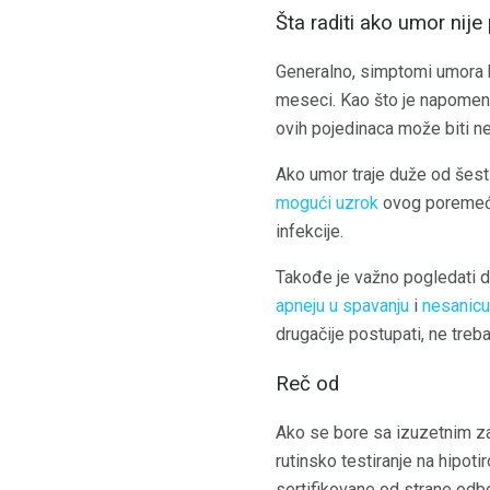
Šta raditi ako umor nije
Generalno, simptomi umora 
meseci. Kao što je napomenuto
ovih pojedinaca može biti ne
Ako umor traje duže od šest
mogući uzrok
ovog poremećaj
infekcije.
Takođe je važno pogledati d
apneju u spavanju
i
nesanicu
drugačije postupati, ne treb
Reč od
Ako se bore sa izuzetnim za
rutinsko testiranje na hipot
sertifikovane od strane odbo