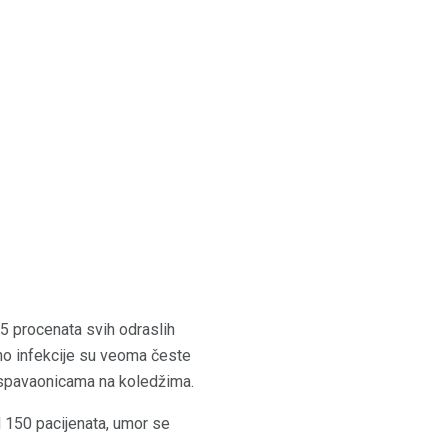
 95 procenata svih odraslih
no infekcije su veoma česte
u spavaonicama na koledžima.
od 150 pacijenata, umor se