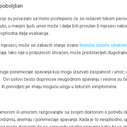
 poboljšan
koji su povezani sa mono postepeno će se rešavati tokom period
, u manjini ljudi, umor može i dalje biti prisutan 6 mjeseci nakon
ophodna dalja evaluacija.
 mjeseci, može se zabaviti stanje zvano
hronični umorni sindrom
a. Iako nije u potpunosti shvaćen, može predstavljati dugotrajne
ruge poremećaje spavanja koji mogu izazvati zaspanost i umor, u
. Ovi uslovi često doprinose neugodnom spavanju i veoma su če
a ih previdjeti jer imaju moguću ulogu u tekućim simptomima.
morom ili umorom, razgovarajte sa svojim doktorom o potrebi dalj
iroidizmu, anemiju i poremećaje spavanja. Kada je to neophodno, up
ra može dozvoliti da se sprovedu studija spavanja kako bi se ide