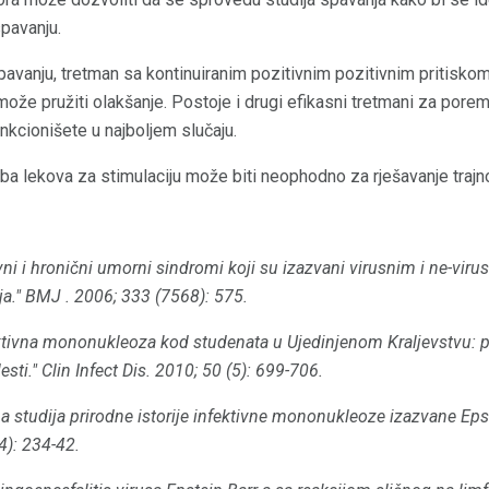
pavanju.
vanju, tretman sa kontinuiranim pozitivnim pozitivnim pritiskom 
ože pružiti olakšanje. Postoje i drugi efikasni tretmani za pore
kcionišete u najboljem slučaju.
eba lekova za stimulaciju može biti neophodno za rješavanje traj
vni i hronični umorni sindromi koji su izazvani virusnim i ne-vi
a."
BMJ
.
2006; 333 (7568): 575.
ktivna mononukleoza kod studenata u Ujedinjenom Kraljevstvu: pr
esti."
Clin Infect Dis.
2010; 50 (5): 699-706.
a studija prirodne istorije infektivne mononukleoze izazvane Eps
4): 234-42.