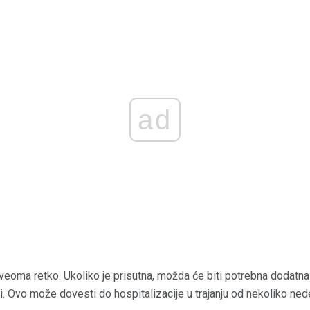
ad
u veoma retko. Ukoliko je prisutna, možda će biti potrebna doda
eši. Ovo može dovesti do hospitalizacije u trajanju od nekoliko nede