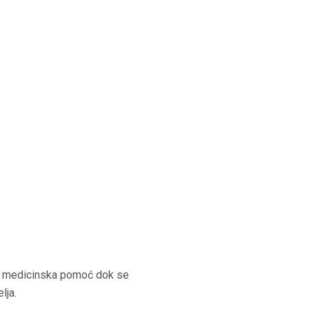
tna medicinska pomoć dok se
lja.