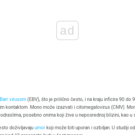
ad
Barr virusom
(EBV), što je prilično često, i na kraju inficira 90 do
ičnim kontaktom. Mono može izazvati i citomegalovirus (CMV). Mo
odraslima, posebno onima koji žive u neposrednoj blizini, kao 
često doživljavaju
umor
koji može biti uporan i ozbiljan. U studiji 