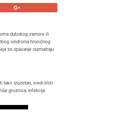
ptoma dubokog zamora ili
o zbog sindroma hroničnog
eja za spavanje razmatraju
 tako izuzetan, vredi bliži
še groznica, infekcija