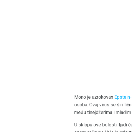
Mono je uzrokovan
Epstein-
osoba. Ovaj virus se širi l
među tinejdžerima i mlađim 
U sklopu ove bolesti, ljudi 