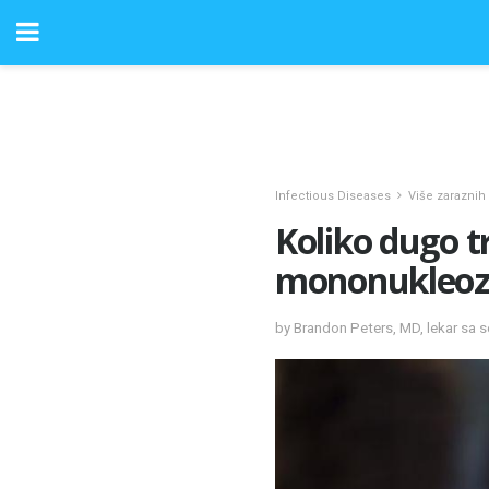
Infectious Diseases
Više zaraznih 
Koliko dugo t
mononukleoz
by Brandon Peters, MD, lekar sa s