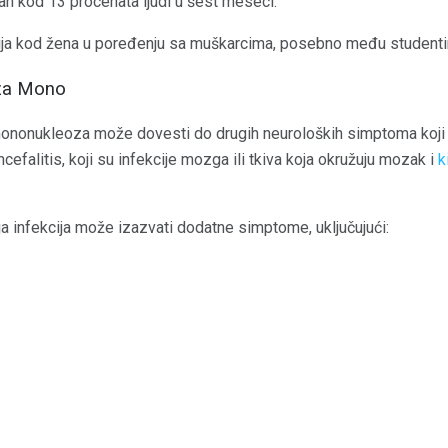
tan kod 13 procenata ljudi u šest meseci.
jnija kod žena u poređenju sa muškarcima, posebno među student
 za Mono
mononukleoza može dovesti do drugih neuroloških simptoma koji u
ncefalitis, koji su infekcije mozga ili tkiva koja okružuju mozak i
k
ija infekcija može izazvati dodatne simptome, uključujući: