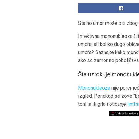
Stalno umor može biti zbog 
Infektivna mononukleoza (il
umora, ali koliko dugo običn
umora? Saznajte kako mono d
ako se zamor ne poboljšava
Šta uzrokuje mononukle
Mononukleoza
nije poremeća
izgled. Ponekad se zove "bo
tonlila ili grla i oticanje
limfn