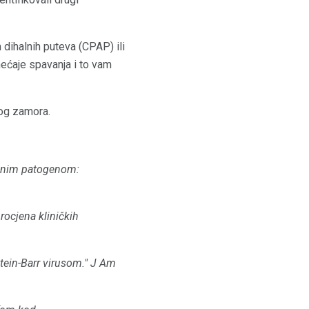
dihalnih puteva (CPAP) ili
mećaje spavanja i to vam
nog zamora.
rusnim patogenom:
ocjena kliničkih
tein-Barr virusom."
J Am