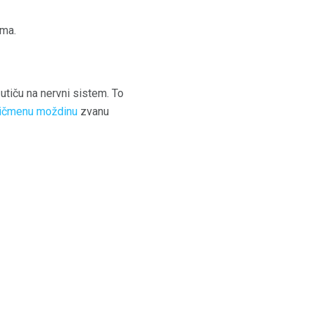
ima.
tiču na nervni sistem. To
ičmenu moždinu
zvanu