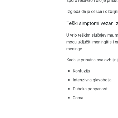
sporo rešavao i bio je prisu
Izgleda da je češća i ozbil
Teški simptomi vezani
U vrlo teškim slučajevima, 
mogu uključiti meningitis i e
meninge.
Kada je prisutna ova ozbiljn
Konfuzija
Intenzivna glavobolja
Duboka pospanost
Coma