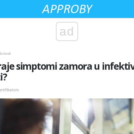
ad
bolesti
raje simptomi zamora u infekti
i?
ertifikatom