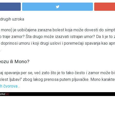
drugih uzroka
i mono) je uobičajena zarazna bolest koja može dovesti do sim
o traje zamor? Šta drugo može izazvati istrajan umor? Da li je t
oprinosi umoru i koji drugi uslovi i poremećaji spavanja kao apn
.
ozu ili Mono?
j spavanja per se, već zato što je to tako često i zamor može biti
lest ljubavi" zbog lakog prenosa putem pljuvačke. Mono karakteri
ih čvorova
.