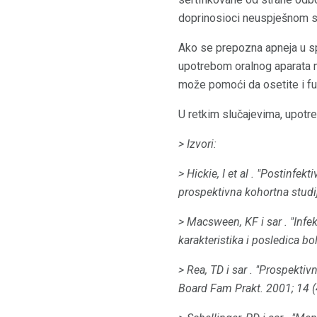
doprinosioci neuspješnom s
Ako se prepozna apneja u spa
upotrebom oralnog aparata m
može pomoći da osetite i fun
U retkim slučajevima, upotr
> Izvori:
> Hickie, I
et al
.
"Postinfekti
prospektivna kohortna studij
> Macsween, KF
i sar
.
"Infe
karakteristika i posledica bol
> Rea, TD
i sar
.
"Prospektivn
Board Fam Prakt.
2001; 14 (