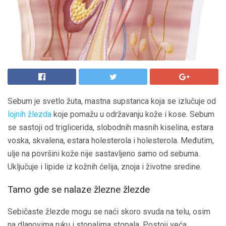
Sebum je svetlo žuta, mastna supstanca koja se izlučuje od
lojnih žlezda
koje pomažu u održavanju kože i kose. Sebum
se sastoji od triglicerida, slobodnih masnih kiselina, estara
voska, skvalena, estara holesterola i holesterola. Međutim,
ulje na površini kože nije sastavljeno samo od sebuma.
Uključuje i lipide iz kožnih ćelija, znoja i životne sredine.
Tamo gde se nalaze žlezne žlezde
Sebičaste žlezde mogu se naći skoro svuda na telu, osim
na dlanovima ruku i stopalima stopala. Postoji veća