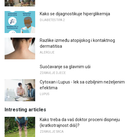
Kako se dijagnostikuje hiperglikemija
DIJABETES TIPA 2
Razlike između atopijskog i kontaktnog
dermatitisa
ALERGIJE
Suočavanje sa glavnim uši
ZDRAVLJE DJECE
Cytoxan i Lupus - lek sa ozbiljnim neželjenim
efektima
LUPUS
Intresting articles
Kako treba da vaš doktor proceni dispneju
(kratkotrajnost diši)?
ZDRAVLJE SRCA