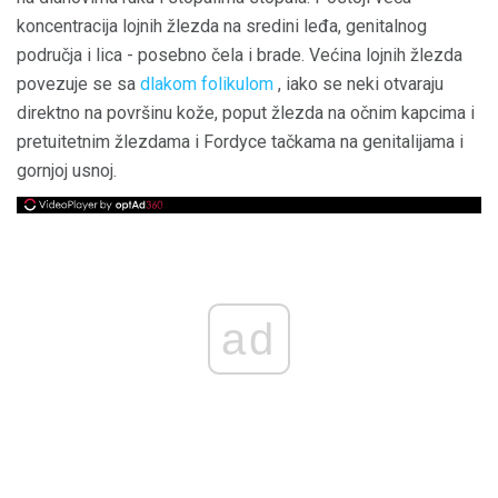
koncentracija lojnih žlezda na sredini leđa, genitalnog
područja i lica - posebno čela i brade. Većina lojnih žlezda
povezuje se sa
dlakom folikulom
, iako se neki otvaraju
direktno na površinu kože, poput žlezda na očnim kapcima i
pretuitetnim žlezdama i Fordyce tačkama na genitalijama i
gornjoj usnoj.
ad