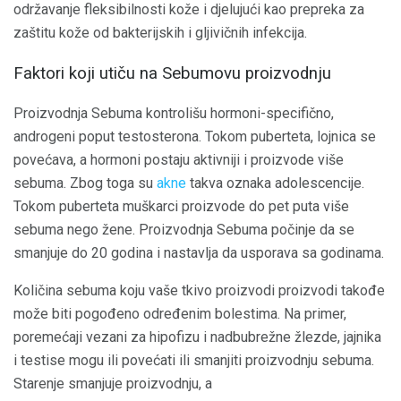
održavanje fleksibilnosti kože i djelujući kao prepreka za
zaštitu kože od bakterijskih i gljivičnih infekcija.
Faktori koji utiču na Sebumovu proizvodnju
Proizvodnja Sebuma kontrolišu hormoni-specifično,
androgeni poput testosterona. Tokom puberteta, lojnica se
povećava, a hormoni postaju aktivniji i proizvode više
sebuma. Zbog toga su
akne
takva oznaka adolescencije.
Tokom puberteta muškarci proizvode do pet puta više
sebuma nego žene. Proizvodnja Sebuma počinje da se
smanjuje do 20 godina i nastavlja da usporava sa godinama.
Količina sebuma koju vaše tkivo proizvodi proizvodi takođe
može biti pogođeno određenim bolestima. Na primer,
poremećaji vezani za hipofizu i nadbubrežne žlezde, jajnika
i testise mogu ili povećati ili smanjiti proizvodnju sebuma.
Starenje smanjuje proizvodnju, a