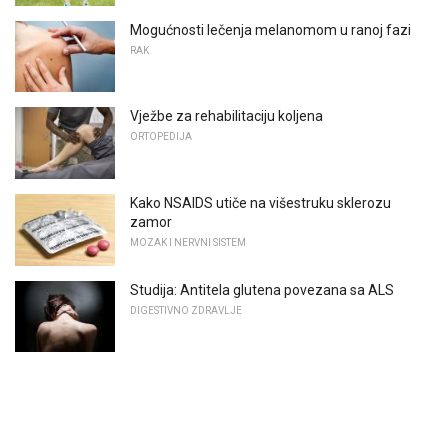
Mogućnosti lečenja melanomom u ranoj fazi
RAK
Vježbe za rehabilitaciju koljena
ORTOPEDIJA
Kako NSAIDS utiče na višestruku sklerozu
zamor
MOZAK I NERVNI SISTEM
Studija: Antitela glutena povezana sa ALS
DIGESTIVNO ZDRAVLJE