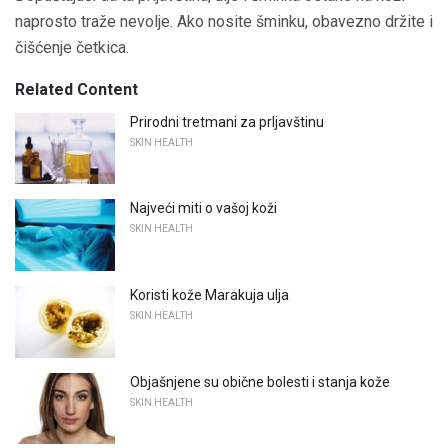
naprosto traže nevolje. Ako nosite šminku, obavezno držite i
čišćenje četkica.
Related Content
Prirodni tretmani za prljavštinu
SKIN HEALTH
Najveći miti o vašoj koži
SKIN HEALTH
Koristi kože Marakuja ulja
SKIN HEALTH
Objašnjene su obične bolesti i stanja kože
SKIN HEALTH