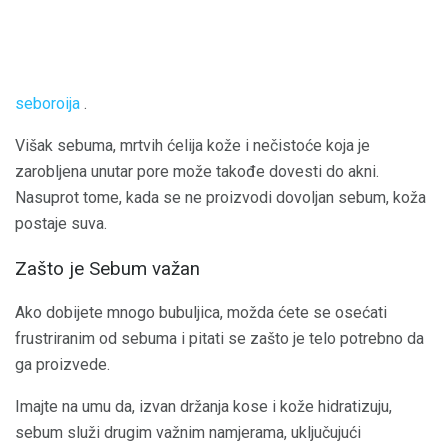
seboroija
.
Višak sebuma, mrtvih ćelija kože i nečistoće koja je
zarobljena unutar pore može takođe dovesti do akni.
Nasuprot tome, kada se ne proizvodi dovoljan sebum, koža
postaje suva.
Zašto je Sebum važan
Ako dobijete mnogo bubuljica, možda ćete se osećati
frustriranim od sebuma i pitati se zašto je telo potrebno da
ga proizvede.
Imajte na umu da, izvan držanja kose i kože hidratizuju,
sebum služi drugim važnim namjerama, uključujući