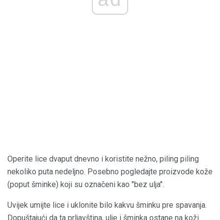
Operite lice dvaput dnevno i koristite nežno, piling piling
nekoliko puta nedeljno. Posebno pogledajte proizvode kože
(poput šminke) koji su označeni kao "bez ulja".
Uvijek umijte lice i uklonite bilo kakvu šminku pre spavanja.
Dopuštajući da ta prljavština, ulje i šminka ostane na koži