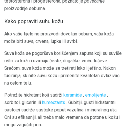
testosterona i progesterona, poznato je
povećanje
proizvodnje sebuma.
Kako popraviti suhu kožu
Ako vaše tijelo ne proizvodi dovoljan sebum, vaša koža
može biti suva, crvena, lupka ili svrbi.
Suva koža se pogoršava korišćenjem sapuna koji su suviše
oštri za kožu i uzimaju česte, dugačke, vruće tuševe.
Srećom, suva koža može se tretirati lako i jeftino. Nakon
tuširanja, skinite suvu kožu i primenite kvalitetan ovlaživač
na celom telu.
Potražite hidratant koji sadrži
keramide
,
emolijente
,
sorbitol, glicerin ili
humectants
. Gubitiji, gusti hidratantni
sastojci sadrže sastojke poput vazelina i mineralnog ulja.
Oni su efikasniji, ali treba malo vremena da potone u kožu i
mogu zagušiti pore.