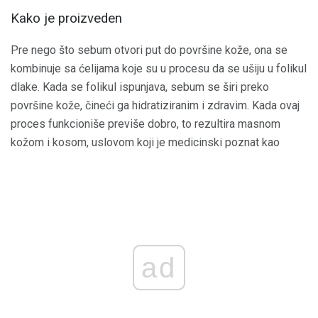
Kako je proizveden
Pre nego što sebum otvori put do površine kože, ona se
kombinuje sa ćelijama koje su u procesu da se ušiju u folikul
dlake. Kada se folikul ispunjava, sebum se širi preko
površine kože, čineći ga hidratiziranim i zdravim. Kada ovaj
proces funkcioniše previše dobro, to rezultira masnom
kožom i kosom, uslovom koji je medicinski poznat kao
ad