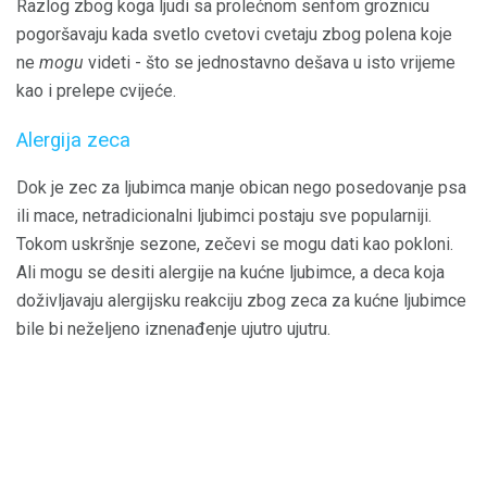
Razlog zbog koga ljudi sa prolećnom senfom groznicu
pogoršavaju kada svetlo cvetovi cvetaju zbog polena koje
ne
mogu
videti - što se jednostavno dešava u isto vrijeme
kao i prelepe cvijeće.
Alergija zeca
Dok je zec za ljubimca manje obican nego posedovanje psa
ili mace, netradicionalni ljubimci postaju sve popularniji.
Tokom uskršnje sezone, zečevi se mogu dati kao pokloni.
Ali mogu se desiti alergije na kućne ljubimce, a deca koja
doživljavaju alergijsku reakciju zbog zeca za kućne ljubimce
bile bi neželjeno iznenađenje ujutro ujutru.