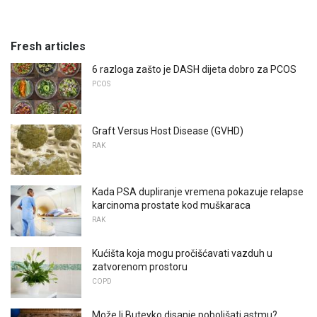
Fresh articles
6 razloga zašto je DASH dijeta dobro za PCOS
PCOS
Graft Versus Host Disease (GVHD)
RAK
Kada PSA dupliranje vremena pokazuje relapse
karcinoma prostate kod muškaraca
RAK
Kućišta koja mogu pročišćavati vazduh u
zatvorenom prostoru
COPD
Može li Buteyko disanje poboljšati astmu?