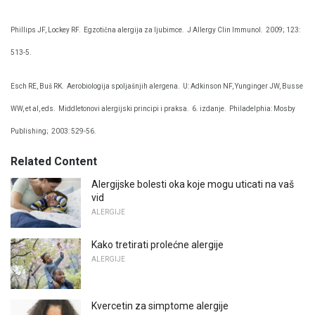
Phillips JF, Lockey RF.
Egzotična alergija za ljubimce.
J Allergy Clin Immunol.
2009; 123:
513-5.
Esch RE, Buš RK.
Aerobiologija spoljašnjih alergena.
U: Adkinson NF, Yunginger JW, Busse
WW, et al, eds.
Middletonovi alergijski principi i praksa.
6. izdanje.
Philadelphia: Mosby
Publishing;
2003: 529-56.
Related Content
Alergijske bolesti oka koje mogu uticati na vaš
vid
ALERGIJE
Kako tretirati prolećne alergije
ALERGIJE
Kvercetin za simptome alergije