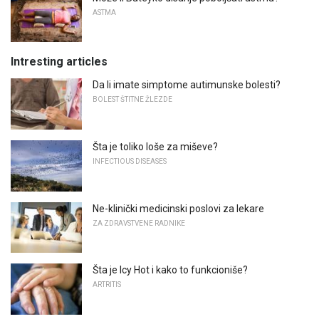
ASTMA
Intresting articles
Da li imate simptome autimunske bolesti?
BOLEST ŠTITNE ŽLEZDE
Šta je toliko loše za miševe?
INFECTIOUS DISEASES
Ne-klinički medicinski poslovi za lekare
ZA ZDRAVSTVENE RADNIKE
Šta je Icy Hot i kako to funkcioniše?
ARTRITIS