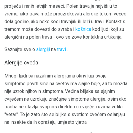
proljeća i ranih letnjih meseci. Polen trava je najviši u to
vreme, iako trava može prouzrokovati alergije tokom većeg
dela godine, ako neko kosi travnjak ili leži u travi. Kontakt s
tremom može dovesti do svraba i
košnica
kod ljudi koji su
alergični na polen trava - ovo se zove kontaktna urtikarija.
Saznajte sve o
alergiji
na
travi
.
Alergije cveća
Mnogi ljudi sa nazalnim alergijama okrivljuju svoje
simptome povrh sine na cvetovima sjajne boje, ali to možda
nije uzrok njihovih simptoma. Većina biljaka sa sjajnim
cvijećem ne uzrokuju značajne simptome alergije, osim ako
osoba ne stavlja svoj nos direktno u cvijeće i uzima veliki
"vetar". To je zato što se biljke s svetlom cvećem oslanjaju
na insekte da ih oprašeju, umjesto vjetra.