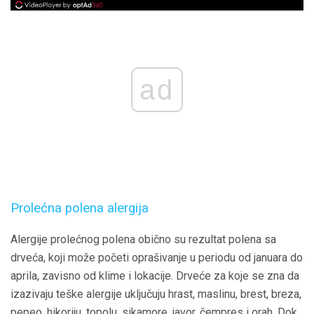
ad
Prolećna polena alergija
Alergije prolećnog polena obično su rezultat polena sa
drveća, koji može početi oprašivanje u periodu od januara do
aprila, zavisno od klime i lokacije. Drveće za koje se zna da
izazivaju teške alergije uključuju hrast, maslinu, brest, breza,
pepeo, hikoriju, topolu, sikamore, javor, čempres i orah. Dok