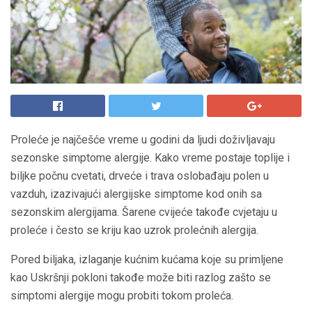
Proleće je najčešće vreme u godini da ljudi doživljavaju
sezonske simptome alergije. Kako vreme postaje toplije i
biljke počnu cvetati, drveće i trava oslobađaju polen u
vazduh, izazivajući alergijske simptome kod onih sa
sezonskim alergijama. Šarene cvijeće takođe cvjetaju u
proleće i često se kriju kao uzrok prolećnih alergija.
Pored biljaka, izlaganje kućnim kućama koje su primljene
kao Uskršnji pokloni takođe može biti razlog zašto se
simptomi alergije mogu probiti tokom proleća.