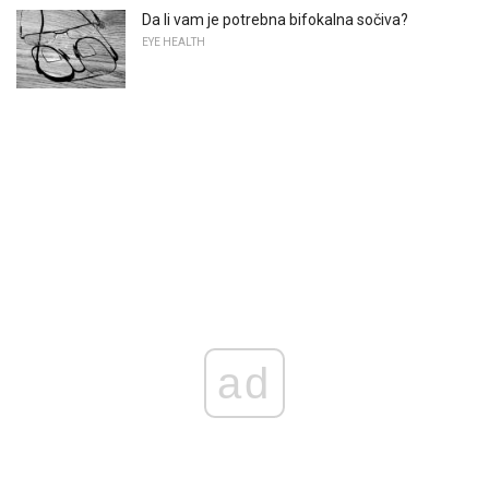
Da li vam je potrebna bifokalna sočiva?
EYE HEALTH
ad