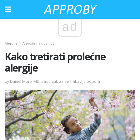
ad
Alergije
Alergije na nos i oči
Kako tretirati prolećne
alergije
by Daniel More, MD, stručnjak za sertifikaciju odbora