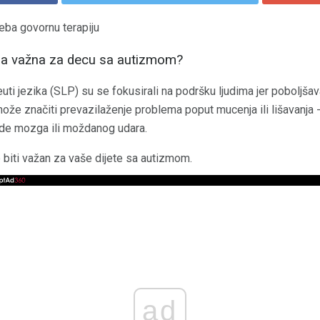
eba govornu terapiju
ija važna za decu sa autizmom?
euti jezika (SLP) su se fokusirali na podršku ljudima jer poboljš
može značiti prevazilaženje problema poput mucenja ili lišavanja -
ede mozga ili moždanog udara.
biti važan za vaše dijete sa autizmom.
ad