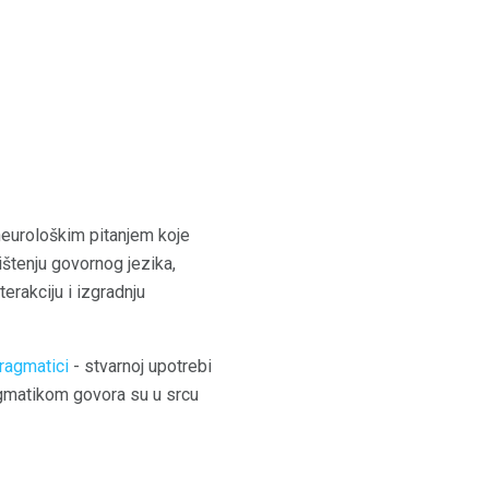
neurološkim pitanjem koje
ištenju govornog jezika,
erakciju i izgradnju
ragmatici
- stvarnoj upotrebi
agmatikom govora su u srcu