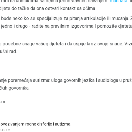
a radi na kontaktima sa očima jednostavnim davanjem
"mandata"
i
dijete do tačke da ona ostvari kontakt sa očima
bude neko ko se specijalizuje za pitanja artikulacije ili mucanja. Ž
i jedno i drugo - radite na pravilnim izgovorima I pomozite djetet
 posebne snage vašeg djeteta i da uspije kroz svoje snage. Vizu
ušni rad.
nje poremećaja autizma: uloga govornih jezika i audiologa u pruž
kih govornika.
008.
ovezivanjem rodne disforije i autizma
 SISTEM