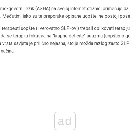
o-govorni jezik (ASHA) na svojoj internet stranici primećuje da 
. Međutim, iako su te preporuke opisane uopšte, ne postoji po
 terapeuti uopšte (i verovatno SLP-ovi) trebali oblikovati terap
 da se terapija fokusira na "krupne deficite" autizma (uopšteno go
a vrsta savjeta je prilično nejasna, što je možda razlog zašto SLP
 načina.
ad