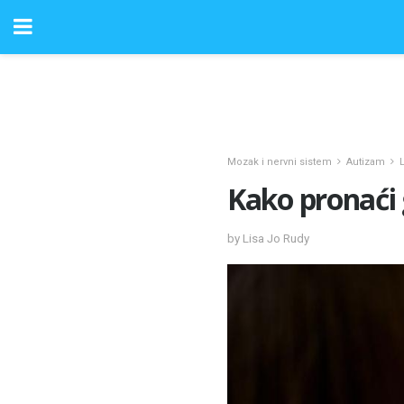
Mozak i nervni sistem
Autizam
Kako pronaći 
by Lisa Jo Rudy