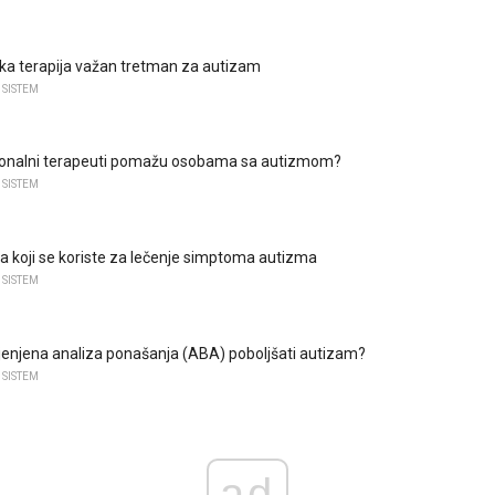
ička terapija važan tretman za autizam
 SISTEM
ionalni terapeuti pomažu osobama sa autizmom?
 SISTEM
a koji se koriste za lečenje simptoma autizma
 SISTEM
ijenjena analiza ponašanja (ABA) poboljšati autizam?
 SISTEM
ad