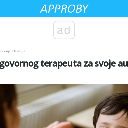
ad
Lečenje / terapija
govornog terapeuta za svoje au