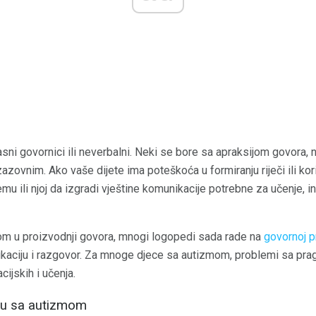
ni govornici ili neverbalni. Neki se bore sa apraksijom govora, 
zazovnim. Ako vaše dijete ima poteškoća u formiranju riječi ili kor
 ili njoj da izgradi vještine komunikacije potrebne za učenje, int
om u proizvodnji govora, mnogi logopedi sada rade na
govornoj p
kaciju i razgovor. Za mnoge djece sa autizmom, problemi sa pr
ijskih i učenja.
cu sa autizmom