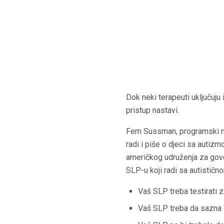
Dok neki terapeuti uključuju 
pristup nastavi.
Fern Sussman, programski
radi i piše o djeci sa autiz
američkog udruženja za govorn
SLP-u koji radi sa autističn
Vaš SLP treba testirati 
Vaš SLP treba da sazna da