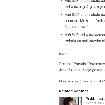
Vaš SLP ne bi trebalo d
treba da angažuje svoje 
Vaš SLP ne bi trebalo da 
prirodno. Možete učiniti 
šala smešna?"
Vaš SLP treba da razume
trebalo da radi sasvim sl
Izvori:
Preklok, Patricia. "Razumeva
Američko udruženje govornič
Intervju sa Fernom Sussmanom, SLP Maj 2
Related Content
Problem sa p
MOZAK I NERVNI