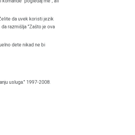
li komande "pogledaj me", ali
elite da uvek koristi jezik
u da razmišlja "Zašto je ova
elno dete nikad ne bi
anju usluga." 1997-2008.