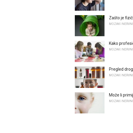
Zašto je fiz
MOZAK I NERVNI
Kako profes
MOZAK I NERVNI
Pregled drog
MOZAK I NERVNI
Može li prim
MOZAK I NERVNI