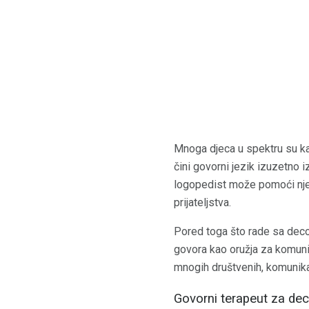
Mnoga djeca u spektru su kas
čini govorni jezik izuzetno i
logopedist može pomoći njemu
prijateljstva.
Pored toga što rade sa dec
govora kao oružja za komuni
mnogih društvenih, komunikac
Govorni terapeut za de