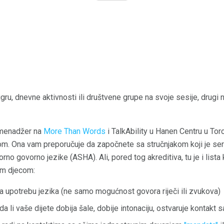
igru, dnevne aktivnosti ili društvene grupe na svoje sesije, drugi 
 menadžer na
More Than Words
i TalkAbility u Hanen Centru u Tor
mom. Ona vam preporučuje da započnete sa stručnjakom koji je ser
o govorno jezike (ASHA). Ali, pored tog akreditiva, tu je i lista kv
om djecom:
za upotrebu jezika (ne samo mogućnost govora riječi ili zvukova)
 li vaše dijete dobija šale, dobije intonaciju, ostvaruje kontakt 