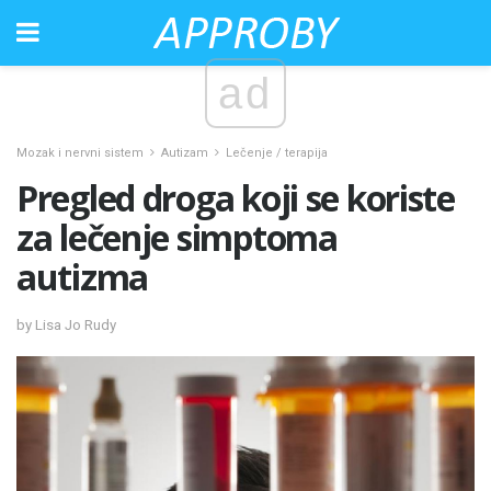
ad
Mozak i nervni sistem
Autizam
Lečenje / terapija
Pregled droga koji se koriste
za lečenje simptoma
autizma
by Lisa Jo Rudy