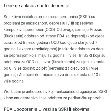
Lečenje anksioznosti i depresije
Selektivni inhibitori preuzimanja serotonina (SSRI) su
propisani za anksioznost, depresiju i / ili opsesivno-
kompulzivni poremećaj (OCD). Od ovoga, samo je Prozac
(fluoksetin) odobren od strane FDA za depresiju kod djece
uzrasta od 8 i više godina i OCD kod djece starije od 7
godina. Lexapro (escitalopram) je takođe odobren za decu
sa depresijom koja imaju 12 godina ili više. Tri SSRI koja su
odobrena za OCD su Luvox (fluvoksamin) za djecu uzrasta
od 8 i više godina; Zoloft (sertralin) za djecu od 6 i više
godina; i Anafranil (klomipramin) za decu uzrasta od 10 i
više godina.
Wellbutrin je antidepresiv koji funkcioniše drugačije od SSRI
klase antidepresiva i nije odobren za pediatričku upotrebu.
FDA Upozorenje U vezi sa SSRI lijekovima