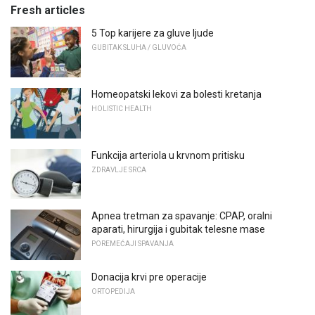
Fresh articles
5 Top karijere za gluve ljude
GUBITAK SLUHA / GLUVOĆA
Homeopatski lekovi za bolesti kretanja
HOLISTIC HEALTH
Funkcija arteriola u krvnom pritisku
ZDRAVLJE SRCA
Apnea tretman za spavanje: CPAP, oralni
aparati, hirurgija i gubitak telesne mase
POREMEĆAJI SPAVANJA
Donacija krvi pre operacije
ORTOPEDIJA