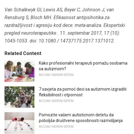
Van Schalkwyk GI, Lewis AS, Beyer C, Johnson J, van
Rensburg S, Bloch MH.
Efikasnost antipsihotika za
razdražljivost i agresiju kod dece: meta-analiza.
Ekspertski
pregled neuroterapeutike
.
11. septembar 2017, 17 (10):
1045-1053.
doi: 10.1080 / 14737175.2017.1371012.
Related Content
Kako profesionalni terapeuti pomažu osobama
sa autizmom?
MOZAK I NERVNI SISTEM
7 savjeta za pomoć deci sa autizmom izgraditi
fleksibilnost i otpornost
MOZAK I NERVNI SISTEM
Pomozite vašem autisticnom detetu da
poboljša društvene sposobnosti razmišljanja
MOZAK I NERVNI SISTEM