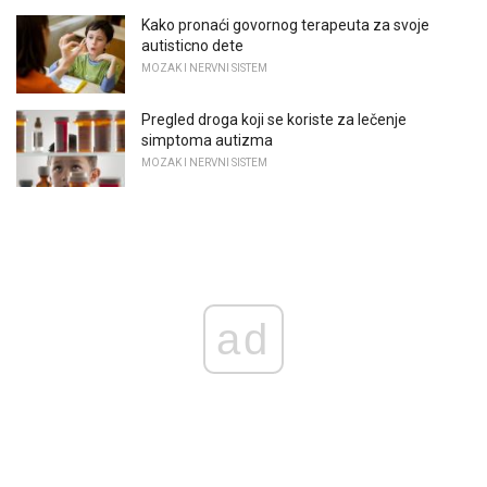
Kako pronaći govornog terapeuta za svoje
autisticno dete
MOZAK I NERVNI SISTEM
Pregled droga koji se koriste za lečenje
simptoma autizma
MOZAK I NERVNI SISTEM
ad