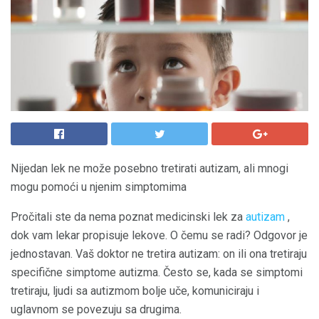
Nijedan lek ne može posebno tretirati autizam, ali mnogi
mogu pomoći u njenim simptomima
Pročitali ste da nema poznat medicinski lek za
autizam
,
dok vam lekar propisuje lekove. O čemu se radi? Odgovor je
jednostavan. Vaš doktor ne tretira autizam: on ili ona tretiraju
specifične simptome autizma. Često se, kada se simptomi
tretiraju, ljudi sa autizmom bolje uče, komuniciraju i
uglavnom se povezuju sa drugima.