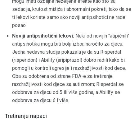
mogu imati ozbiljne neželjene efekte kao što su
sedacija, krutost mišića i abnormalni pokreti, tako da se
ti lekovi koriste samo ako noviji antipsihotici ne rade
posao.
Noviji antipsihotični lekovi:
Neki od novijih "atipičnih"
antipsihotika mogu biti bolji izbor, naročito za djecu.
Jedna nedavna studija pokazala je da su Risperdal
(risperidon) i Abilify (aripiprazol) dobro radili kako bi
pomogli u kontroli agresije i razdražljivosti kod dece.
Oba su odobrena od strane FDA-e za tretiranje
razdražljivosti kod djece sa autizmom; Risperdal se
odobrava za djecu od 5 ili više godina, a Abilify se
odobrava za djecu 6 i više.
Tretiranje napadi