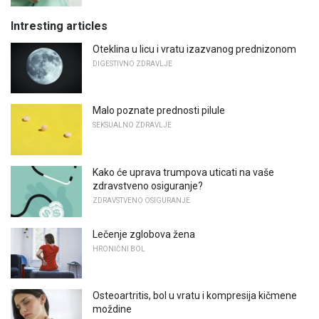
Intresting articles
Oteklina u licu i vratu izazvanog prednizonom
DIGESTIVNO ZDRAVLJE
Malo poznate prednosti pilule
SEKSUALNO ZDRAVLJE
Kako će uprava trumpova uticati na vaše
zdravstveno osiguranje?
ZDRAVSTVENO OSIGURANJE
Lečenje zglobova žena
HRONIČNI BOL
Osteoartritis, bol u vratu i kompresija kičmene
moždine