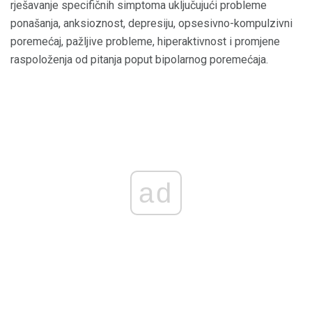
rješavanje specifičnih simptoma uključujući probleme
ponašanja, anksioznost, depresiju, opsesivno-kompulzivni
poremećaj, pažljive probleme, hiperaktivnost i promjene
raspoloženja od pitanja poput bipolarnog poremećaja.
ad