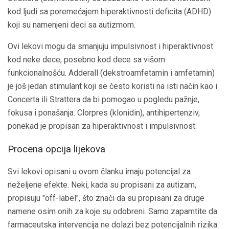
kod ljudi sa poremećajem hiperaktivnosti deficita (ADHD)
koji su namenjeni deci sa autizmom.
Ovi lekovi mogu da smanjuju impulsivnost i hiperaktivnost
kod neke dece, posebno kod dece sa višom
funkcionalnošću. Adderall (dekstroamfetamin i amfetamin)
je još jedan stimulant koji se često koristi na isti način kao i
Concerta ili Strattera da bi pomogao u pogledu pažnje,
fokusa i ponašanja. Clorpres (klonidin), antihipertenziv,
ponekad je propisan za hiperaktivnost i impulsivnost.
Procena opcija lijekova
Svi lekovi opisani u ovom članku imaju potencijal za
neželjene efekte. Neki, kada su propisani za autizam,
propisuju "off-label", što znači da su propisani za druge
namene osim onih za koje su odobreni. Samo zapamtite da
farmaceutska intervencija ne dolazi bez potencijalnih rizika.