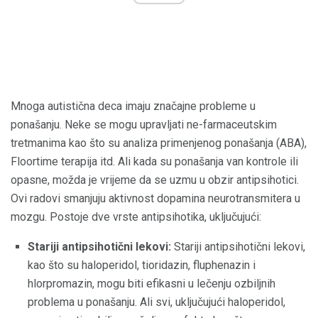
Mnoga autistična deca imaju značajne probleme u
ponašanju. Neke se mogu upravljati ne-farmaceutskim
tretmanima kao što su analiza primenjenog ponašanja (ABA),
Floortime terapija itd. Ali kada su ponašanja van kontrole ili
opasne, možda je vrijeme da se uzmu u obzir antipsihotici.
Ovi radovi smanjuju aktivnost dopamina neurotransmitera u
mozgu. Postoje dve vrste antipsihotika, uključujući:
Stariji antipsihotični lekovi:
Stariji antipsihotični lekovi,
kao što su haloperidol, tioridazin, fluphenazin i
hlorpromazin, mogu biti efikasni u lečenju ozbiljnih
problema u ponašanju. Ali svi, uključujući haloperidol,