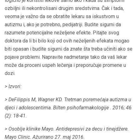
logično je koristiti lekove samo ako i kada su simptomi
ozbiljni ili nekontrolisani drugim sredstvima. Čak i tada,
veoma je važno da se obratite lekaru sa iskustvom u
autizmu i, ako je potrebno, pedijatriji. Budite sigurni da
razumete potencijalne neželjene efekte. Pitajte svog
doktora da li bi bilo koji od ovih neželjenih efekata mogao
biti opasan i budite sigurni da znate šta treba učiniti ako se
pojave problemi. Napravite nadmetanje tako da vaš lekar
može da proceni uspeh lečenja i preporučuje promene u
dozi.
> Izvori:
> DeFilippis M, Wagner KD.
Tretman poremećaja autizma u
djeci i adolescentima.
Bilten psihofarmakologije
.
2016; 46
(2): 18-41.
> Osoblje klinike Mayo.
Antidepresivi za decu i tinejdžere.
Mayo Clinic.
Ažurirano 27. maj 2016.