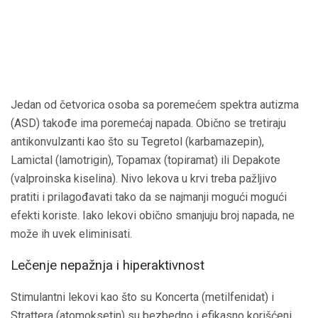
Jedan od četvorica osoba sa poremećem spektra autizma
(ASD) takođe ima poremećaj napada. Obično se tretiraju
antikonvulzanti kao što su Tegretol (karbamazepin),
Lamictal (lamotrigin), Topamax (topiramat) ili Depakote
(valproinska kiselina). Nivo lekova u krvi treba pažljivo
pratiti i prilagođavati tako da se najmanji mogući mogući
efekti koriste. Iako lekovi obično smanjuju broj napada, ne
može ih uvek eliminisati.
Lečenje nepažnja i hiperaktivnost
Stimulantni lekovi kao što su Koncerta (metilfenidat) i
Strattera (atomoksetin) su bezbedno i efikasno korišćeni