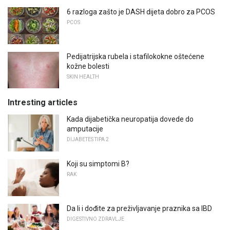
6 razloga zašto je DASH dijeta dobro za PCOS
PCOS
Pedijatrijska rubela i stafilokokne oštećene
kožne bolesti
SKIN HEALTH
Intresting articles
Kada dijabetička neuropatija dovede do
amputacije
DIJABETES TIPA 2
Koji su simptomi B?
RAK
Da li i dođite za preživljavanje praznika sa IBD
DIGESTIVNO ZDRAVLJE