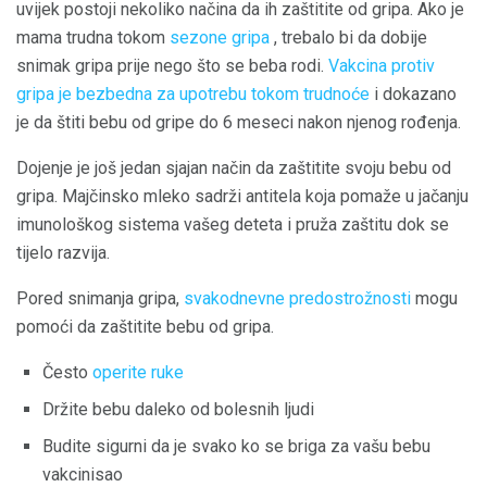
uvijek postoji nekoliko načina da ih zaštitite od gripa. Ako je
mama trudna tokom
sezone gripa
, trebalo bi da dobije
snimak gripa prije nego što se beba rodi.
Vakcina protiv
gripa je bezbedna za upotrebu tokom trudnoće
i dokazano
je da štiti bebu od gripe do 6 meseci nakon njenog rođenja.
Dojenje je još jedan sjajan način da zaštitite svoju bebu od
gripa. Majčinsko mleko sadrži antitela koja pomaže u jačanju
imunološkog sistema vašeg deteta i pruža zaštitu dok se
tijelo razvija.
Pored snimanja gripa,
svakodnevne predostrožnosti
mogu
pomoći da zaštitite bebu od gripa.
Često
operite ruke
Držite bebu daleko od bolesnih ljudi
Budite sigurni da je svako ko se briga za vašu bebu
vakcinisao