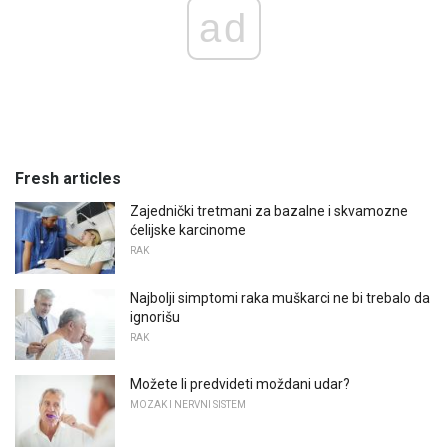
ad
Fresh articles
Zajednički tretmani za bazalne i skvamozne
ćelijske karcinome
RAK
Najbolji simptomi raka muškarci ne bi trebalo da
ignorišu
RAK
Možete li predvideti moždani udar?
MOZAK I NERVNI SISTEM