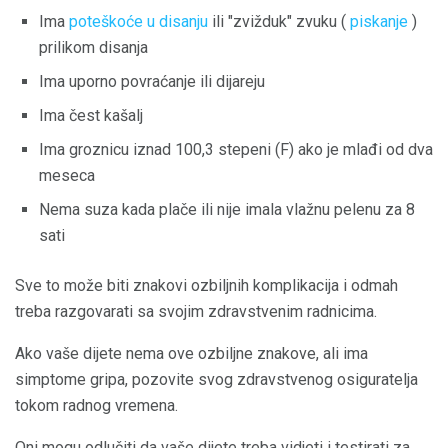
Ima
poteškoće u disanju
ili "zvižduk" zvuku (
piskanje
)
prilikom disanja
Ima uporno povraćanje ili dijareju
Ima čest kašalj
Ima groznicu iznad 100,3 stepeni (F) ako je mlađi od dva
meseca
Nema suza kada plače ili nije imala vlažnu pelenu za 8
sati
Sve to može biti znakovi ozbiljnih komplikacija i odmah
treba razgovarati sa svojim zdravstvenim radnicima.
Ako vaše dijete nema ove ozbiljne znakove, ali ima
simptome gripa, pozovite svog zdravstvenog osiguratelja
tokom radnog vremena.
Oni mogu odlučiti da vaše dijete treba vidjeti i testirati za