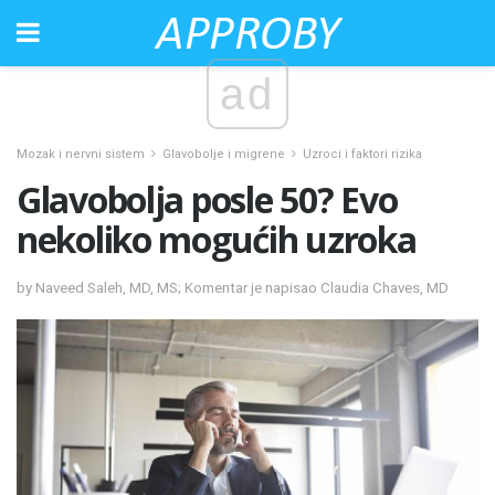
ad
Mozak i nervni sistem
Glavobolje i migrene
Uzroci i faktori rizika
Glavobolja posle 50? Evo
nekoliko mogućih uzroka
by Naveed Saleh, MD, MS; Komentar je napisao Claudia Chaves, MD