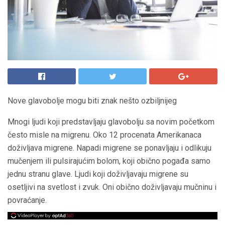
Nove glavobolje mogu biti znak nešto ozbiljnijeg
Mnogi ljudi koji predstavljaju glavobolju sa novim početkom
često misle na migrenu. Oko 12 procenata Amerikanaca
doživljava migrene. Napadi migrene se ponavljaju i odlikuju
mučenjem ili pulsirajućim bolom, koji obično pogađa samo
jednu stranu glave. Ljudi koji doživljavaju migrene su
osetljivi na svetlost i zvuk. Oni obično doživljavaju mučninu i
povraćanje.