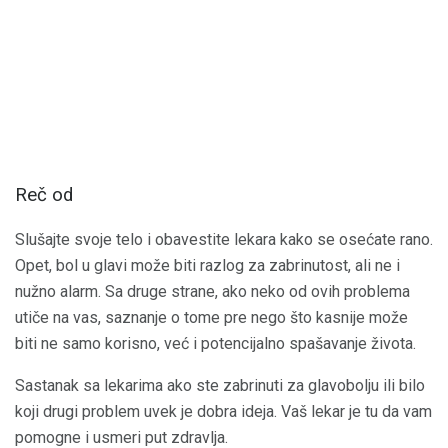
Reč od
Slušajte svoje telo i obavestite lekara kako se osećate rano.
Opet, bol u glavi može biti razlog za zabrinutost, ali ne i
nužno alarm. Sa druge strane, ako neko od ovih problema
utiče na vas, saznanje o tome pre nego što kasnije može
biti ne samo korisno, već i potencijalno spašavanje života.
Sastanak sa lekarima ako ste zabrinuti za glavobolju ili bilo
koji drugi problem uvek je dobra ideja. Vaš lekar je tu da vam
pomogne i usmeri put zdravlja.