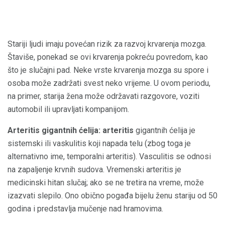
Stariji ljudi imaju povećan rizik za razvoj krvarenja mozga.
Štaviše, ponekad se ovi krvarenja pokreću povredom, kao
što je slučajni pad. Neke vrste krvarenja mozga su spore i
osoba može zadržati svest neko vrijeme. U ovom periodu,
na primer, starija žena može održavati razgovore, voziti
automobil ili upravljati kompanijom.
Arteritis gigantnih ćelija: arteritis
gigantnih ćelija je
sistemski ili vaskulitis koji napada telu (zbog toga je
alternativno ime, temporalni arteritis). Vasculitis se odnosi
na zapaljenje krvnih sudova. Vremenski arteritis je
medicinski hitan slučaj; ako se ne tretira na vreme, može
izazvati slepilo. Ono obično pogađa bijelu ženu stariju od 50
godina i predstavlja mučenje nad hramovima.