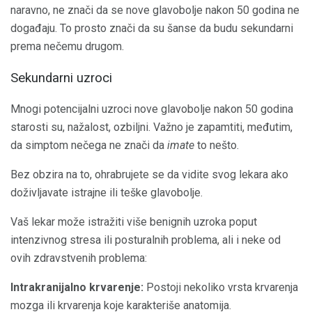
naravno, ne znači da se nove glavobolje nakon 50 godina ne
događaju. To prosto znači da su šanse da budu sekundarni
prema nečemu drugom.
Sekundarni uzroci
Mnogi potencijalni uzroci nove glavobolje nakon 50 godina
starosti su, nažalost, ozbiljni. Važno je zapamtiti, međutim,
da simptom nečega ne znači da
imate
to nešto.
Bez obzira na to, ohrabrujete se da vidite svog lekara ako
doživljavate istrajne ili teške glavobolje.
Vaš lekar može istražiti više benignih uzroka poput
intenzivnog stresa ili posturalnih problema, ali i neke od
ovih zdravstvenih problema:
Intrakranijalno krvarenje:
Postoji nekoliko vrsta krvarenja
mozga ili krvarenja koje karakteriše anatomija.