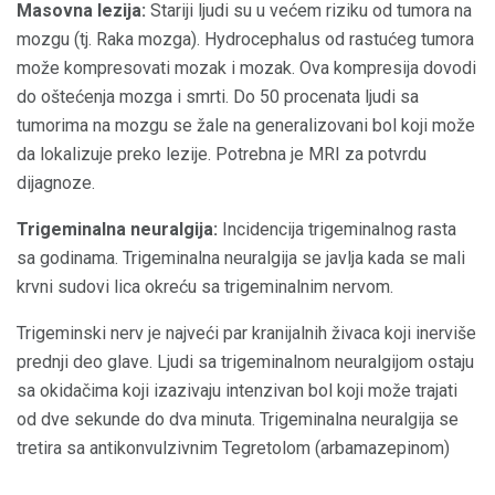
Masovna lezija:
Stariji ljudi su u većem riziku od tumora na
mozgu (tj. Raka mozga). Hydrocephalus od rastućeg tumora
može kompresovati mozak i mozak. Ova kompresija dovodi
do oštećenja mozga i smrti. Do 50 procenata ljudi sa
tumorima na mozgu se žale na generalizovani bol koji može
da lokalizuje preko lezije. Potrebna je MRI za potvrdu
dijagnoze.
Trigeminalna neuralgija:
Incidencija trigeminalnog rasta
sa godinama. Trigeminalna neuralgija se javlja kada se mali
krvni sudovi lica okreću sa trigeminalnim nervom.
Trigeminski nerv je najveći par kranijalnih živaca koji inerviše
prednji deo glave. Ljudi sa trigeminalnom neuralgijom ostaju
sa okidačima koji izazivaju intenzivan bol koji može trajati
od dve sekunde do dva minuta. Trigeminalna neuralgija se
tretira sa antikonvulzivnim Tegretolom (arbamazepinom)