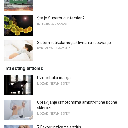
Šta je Superbug Infection?
INFECTIOUS DISEASES
Sistem retikularnog aktiviranja i spavanje
POREMEĆAJI SPAVANJA
Intresting articles
Uzroci halucinacija
MOZAK I NERVNI SISTEM
Upravljanje simptomima amiotrofične bočne
skleroze
MOZAK I NERVNI SISTEM
7 Faktori rizika za artritis