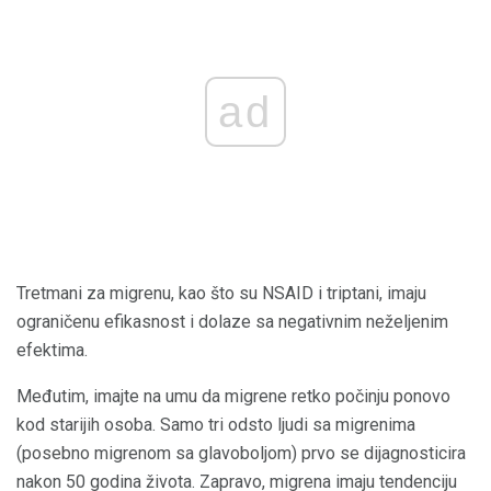
ad
Tretmani za migrenu, kao što su NSAID i triptani, imaju
ograničenu efikasnost i dolaze sa negativnim neželjenim
efektima.
Međutim, imajte na umu da migrene retko počinju ponovo
kod starijih osoba. Samo tri odsto ljudi sa migrenima
(posebno migrenom sa glavoboljom) prvo se dijagnosticira
nakon 50 godina života. Zapravo, migrena imaju tendenciju