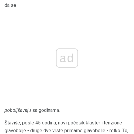
da se
ad
poboljšavaju
sa godinama.
Štaviše, posle 45 godina, novi početak klaster i tenzione
glavobolje - druge dve vrste primarne glavobolje - retko. To,