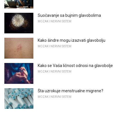
Suočavanje sa bujnim glavobolima
MOZAK I NERVNI SISTEM
Kako šindre mogu izazvati glavobolju
MOZAK I NERVNI SISTEM
Kako se Vaša ličnost odnosi na glavobolje
MOZAK I NERVNI SISTEM
Šta uzrokuje menstrualne migrene?
MOZAK I NERVNI SISTEM