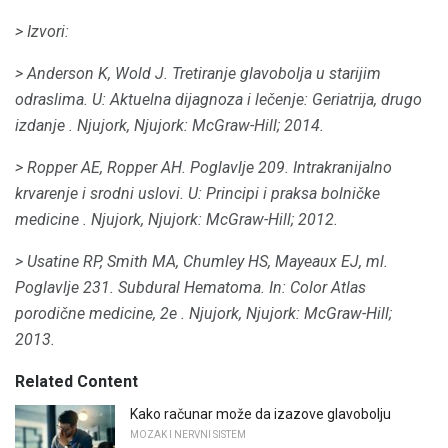
> Izvori:
> Anderson K, Wold J. Tretiranje glavobolja u starijim
odraslima.
U:
Aktuelna dijagnoza i lečenje: Geriatrija, drugo
izdanje
.
Njujork, Njujork: McGraw-Hill;
2014.
> Ropper AE, Ropper AH.
Poglavlje 209. Intrakranijalno
krvarenje i srodni uslovi.
U:
Principi i praksa bolničke
medicine
.
Njujork, Njujork: McGraw-Hill;
2012.
> Usatine RP, Smith MA, Chumley HS, Mayeaux EJ, ml.
Poglavlje 231. Subdural Hematoma.
In:
Color Atlas
porodične medicine, 2e
.
Njujork, Njujork: McGraw-Hill;
2013.
Related Content
Kako računar može da izazove glavobolju
MOZAK I NERVNI SISTEM