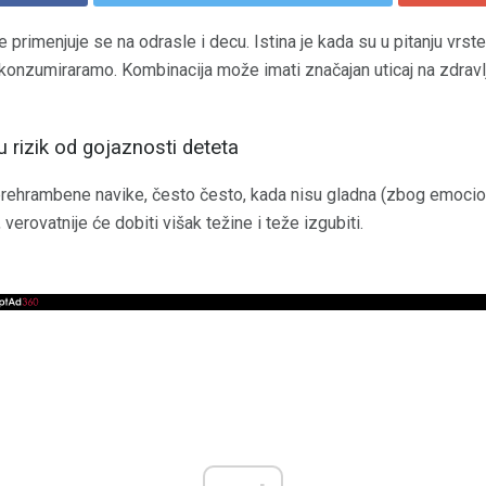
e primenjuje se na odrasle i decu. Istina je kada su u pitanju vrst
 konzumiraramo. Kombinacija može imati značajan uticaj na zdravlje
 rizik od gojaznosti deteta
prehrambene navike, često često, kada nisu gladna (zbog emociona
verovatnije će dobiti višak težine i teže izgubiti.