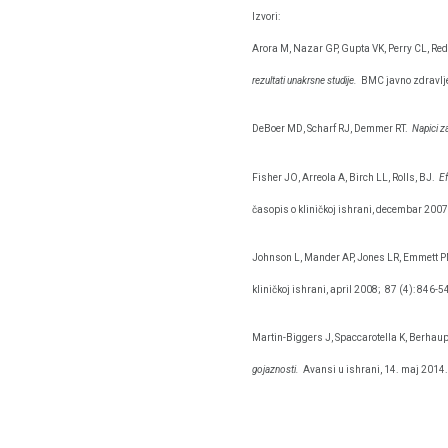
Izvori:
Arora M, Nazar GP, Gupta VK, Perry CL, Red
rezultati unakrsne studije.
BMC javno zdravlje
DeBoer MD, Scharf RJ, Demmer RT.
Napici z
Fisher JO, Arreola A, Birch LL, Rolls, BJ.
Ef
časopis o kliničkoj ishrani, decembar 2007
Johnson L, Mander AP, Jones LR, Emmett P
kliničkoj ishrani, april 2008;
87 (4): 846-5
Martin-Biggers J, Spaccarotella K, Berhau
gojaznosti.
Avansi u ishrani, 14. maj 2014.