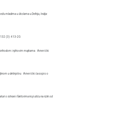
među mladima u školama u Delhiju, Indija:
132 (3): 413-20.
 prihodom i njihovim majkama.
Američki
jinom u detinjstvu.
Američki časopis o
turi o ishrani i faktorima koji utiču na rizik od