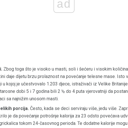
ad
i.
Zbog toga što je visoko u masti, soli i šećeru i visokim količin
ini daje dijetu brzu prolaznost na povećanje telesne mase. Isto v
 u kojoj je učestvovalo 1.203 djece, istraživači iz Velike Britanije
arosne dobi 5 i 7 godina bili 2 ½ do 4 puta vjerovatniji da posta
jaci sa najnižim unosom masti.
likih porcija.
Često, kada se deci serviraju više, jedu više. Zapr
ilo je da povećanje potrošnje kalorija za 23 odsto povećava ud
grickalica tokom 24-časovnog perioda. Te dodatne kalorije mogu