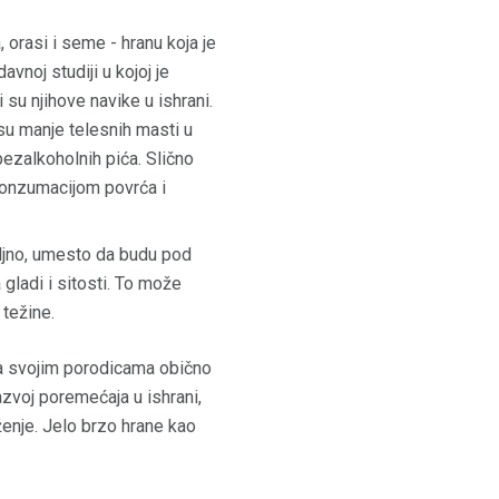
 orasi i seme - hranu koja je
avnoj studiji u kojoj je
 su njihove navike u ishrani.
 su manje telesnih masti u
bezalkoholnih pića. Slično
 konzumacijom povrća i
ljno, umesto da budu pod
gladi i sitosti. To može
težine.
sa svojim porodicama obično
razvoj poremećaja u ishrani,
uženje. Jelo brzo hrane kao