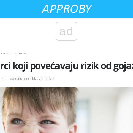
ad
deca sa gojaznošću
rci koji povećavaju rizik od goj
k za medicinu, sertifikovani lekar