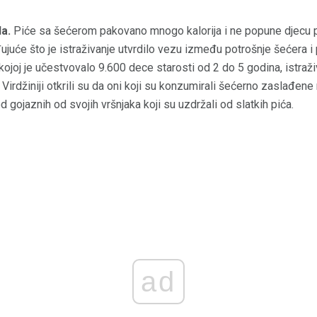
a.
Piće sa šećerom pakovano mnogo kalorija i ne popune djecu p
ujuće što je istraživanje utvrdilo vezu između potrošnje šećera i
u kojoj je učestvovalo 9.600 dece starosti od 2 do 5 godina, istr
Virdžiniji otkrili su da oni koji su konzumirali šećerno zaslađen
d gojaznih od svojih vršnjaka koji su uzdržali od slatkih pića.
ad