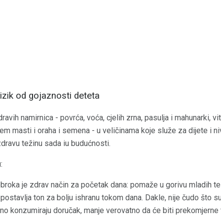
izik od gojaznosti deteta
vih namirnica - povrća, voća, cjelih zrna, pasulja i mahunarki, vi
m masti i oraha i semena - u veličinama koje služe za dijete i n
 zdravu težinu sada iu budućnosti.
:
obroka je zdrav način za početak dana: pomaže u gorivu mladih te
postavlja ton za bolju ishranu tokom dana. Dakle, nije čudo što s
vno konzumiraju doručak, manje verovatno da će biti prekomjerne t