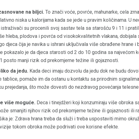
asnovane na biljci.
To znači voće, povrće, mahunarke, cela zrna,
relativno niska u kalorijama kada se jede u pravim količinama. U ned
traživači su procenili svoj sastav tela sa starošću 9 i 11 i pratili
še hleba, plodova i povrća od visokokvalitetnih vlakana, dobijala
djeca čija je navika u ishrani uključivala više obrađene hrane i 
alije pokazalo je da djeca starosti od 2 do 10 godina sa najvećom
 posto manji rizik od prekomjerne težine ili gojaznosti.
liko da jedu.
Kada deci imaju dozvolu da jedu dok ne budu dovo
e tablice, pomaže im da ostanu u kontaktu sa prirodnim signalima 
ku prejedanja, što može dovesti do nezdravog povećanja telesne 
je više moguće.
Deca i tinejdžeri koji konzumiraju više obroka 
može smanjiti njihov rizik od prekomjerne težine ili gojaznosti ili 
šika je: Zdrava hrana treba da služi i treba uspostaviti mirno okr
evizije tokom obroka može podrivati ​​ove korisne efekte.