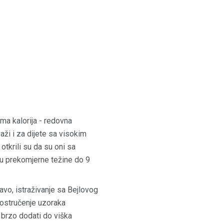
ama kalorija - redovna
aži i za dijete sa visokim
 otkrili su da su oni sa
nu prekomjerne težine do 9
avo, istraživanje sa Bejlovog
vostručenje uzoraka
 brzo dodati do viška