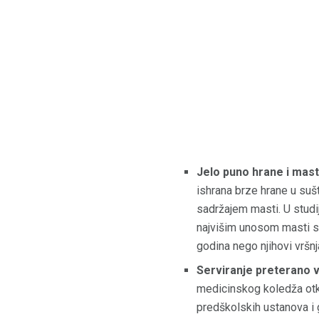
Jelo puno hrane i mast
ishrana brze hrane u sušt
sadržajem masti. U studiji
najvišim unosom masti st
godina nego njihovi vršn
Serviranje preterano ve
medicinskog koledža otkr
predškolskih ustanova i 