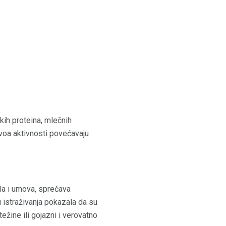
tkih proteina, mlečnih
ivoa aktivnosti povećavaju
la i umova, sprečava
u istraživanja pokazala da su
ežine ili gojazni i verovatno