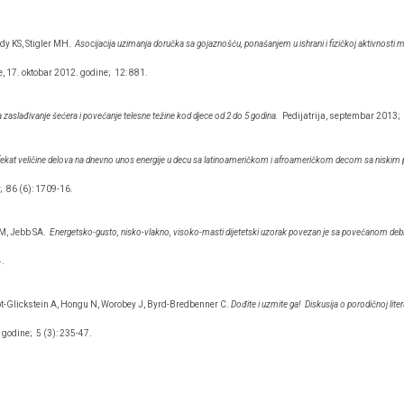
dy KS, Stigler MH.
Asocijacija uzimanja doručka sa gojaznošću, ponašanjem u ishrani i fizičkoj aktivnosti 
, 17. oktobar 2012. godine;
12: 881.
a zaslađivanje šećera i povećanje telesne težine kod djece od 2 do 5 godina.
Pedijatrija, septembar 2013;
ekat veličine delova na dnevno unos energije u decu sa latinoameričkom i afroameričkom decom sa niskim
;
86 (6): 1709-16.
M, Jebb SA.
Energetsko-gusto, nisko-vlakno, visoko-masti dijetetski uzorak povezan je sa povećanom debl
4.
pt-Glickstein A, Hongu N, Worobey J, Byrd-Bredbenner C.
Dođite i uzmite ga!
Diskusija o porodičnoj litera
 godine;
5 (3): 235-47.