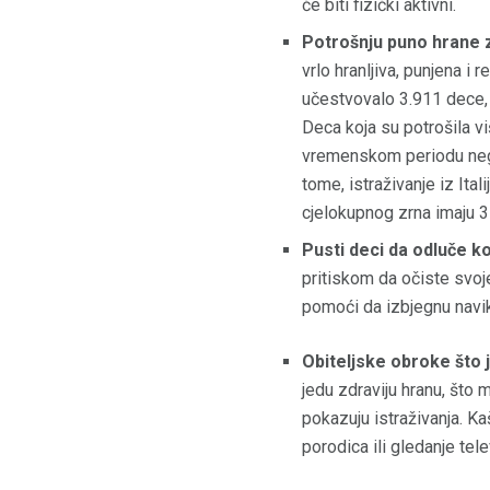
će biti fizički aktivni.
Potrošnju puno hrane z
vrlo hranljiva, punjena i 
učestvovalo 3.911 dece, is
Deca koja su potrošila vi
vremenskom periodu nego 
tome, istraživanje iz It
cjelokupnog zrna imaju 31
Pusti deci da odluče ko
pritiskom da očiste svoj
pomoći da izbjegnu navi
Obiteljske obroke što 
jedu zdraviju hranu, što 
pokazuju istraživanja. Ka
porodica ili gledanje tel