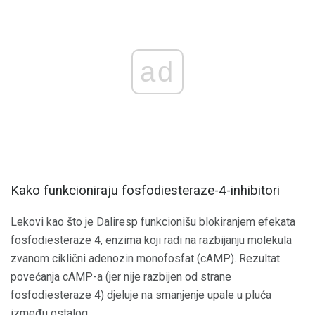
ad
Kako funkcioniraju fosfodiesteraze-4-inhibitori
Lekovi kao što je Daliresp funkcionišu blokiranjem efekata
fosfodiesteraze 4, enzima koji radi na razbijanju molekula
zvanom ciklični adenozin monofosfat (cAMP). Rezultat
povećanja cAMP-a (jer nije razbijen od strane
fosfodiesteraze 4) djeluje na smanjenje upale u pluća
između ostalog.