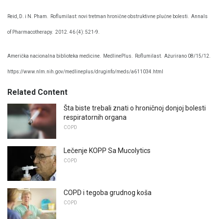
Reid, D. i N. Pham.
Roflumilast: novi tretman hronične obstruktivne plućne bolesti.
Annals
of Pharmacotherapy.
2012. 46 (4): 521-9.
Američka nacionalna biblioteka medicine.
MedlinePlus.
Roflumilast.
Ažurirano 08/15/12.
https://www.nlm.nih.gov/medlineplus/druginfo/meds/a611034.html
Related Content
Šta biste trebali znati o hroničnoj donjoj bolesti
respiratornih organa
COPD
Lečenje KOPP Sa Mucolytics
COPD
COPD i tegoba grudnog koša
COPD