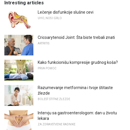
Intresting articles
Lečenje disfunkcije slušne cevi
UHO, NOS I GRLO
Cricoarytenoid Joint: Šta biste trebali znati
ARTRITIS
Kako funkcionišu kompresije grudnog koša?
PRVA POMOĆ
Razumevanje metformina i tvoje štitaste
žlezde
BOLEST ŠTITNE ŽLEZDE
Intervju sa gastroenterologom: dan u životu
lekara
ZA ZDRAVSTVENE RADNIKE