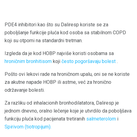
PDE4 inhibitori kao što su Daliresp koriste se za
poboljšanje funkcije pluća kod osoba sa stabilnom COPD
koji su otporni na standardni tretman.
Izgleda da je kod HOBP najviše koristi osobama sa
hroničnim bronhitisom
koji
često pogoršavaju bolest
.
Pošto ovi lekovi rade na hroničnom upalu, oni se ne koriste
za akutne napade HOBP ili astme, već za hronično
održavanje bolesti.
Za razliku od inhalacionih bronhodilatatora, Daliresp je
jednom dnevno, oralno lečenje koje je utvrdilo da poboljšava
funkciju pluća kod pacijenata tretiranih
salmeterolom
i
Spirivom (tiotropijum).