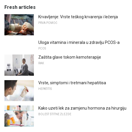
Fresh articles
Krvavljenje: Vrste teškog krvarenja i lečenja
PRVA POMOĆ
Uloga vitamina i minerala u zdravlju PCOS-a
PCOS
Zaštita glave tokom kemoterapije
RAK
Vrste, simptomi i tretmani hepatitisa
HEPATITIS
Kako uzeti lek za zamjenu hormona za hirurgiju
BOLEST ŠTITNE ŽLEZDE