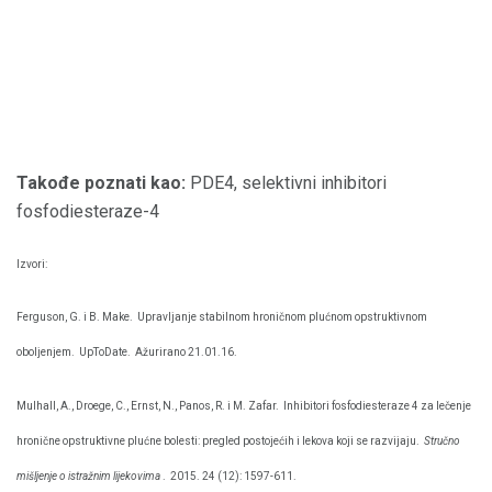
Takođe poznati kao:
PDE4, selektivni inhibitori
fosfodiesteraze-4
Izvori:
Ferguson, G. i B. Make.
Upravljanje stabilnom hroničnom plućnom opstruktivnom
oboljenjem.
UpToDate.
Ažurirano 21.01.16.
Mulhall, A., Droege, C., Ernst, N., Panos, R. i M. Zafar.
Inhibitori fosfodiesteraze 4 za lečenje
hronične opstruktivne plućne bolesti: pregled postojećih i lekova koji se razvijaju.
Stručno
mišljenje o istražnim lijekovima
.
2015. 24 (12): 1597-611.