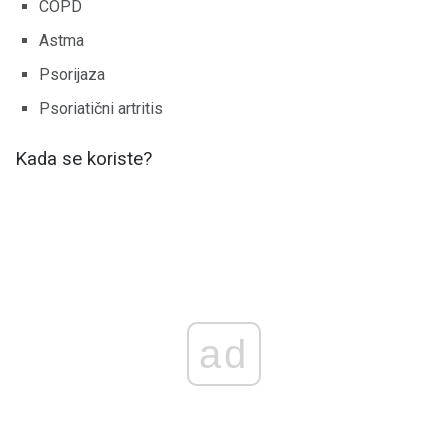
COPD
Astma
Psorijaza
Psoriatični artritis
Kada se koriste?
ad