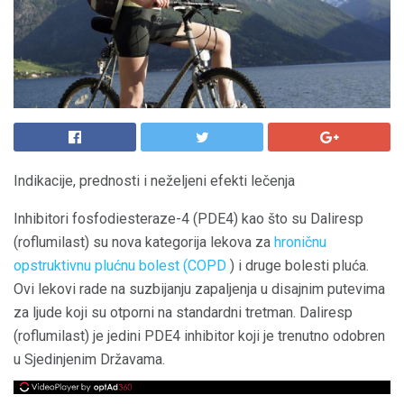
Indikacije, prednosti i neželjeni efekti lečenja
Inhibitori fosfodiesteraze-4 (PDE4) kao što su Daliresp
(roflumilast) su nova kategorija lekova za
hroničnu
opstruktivnu plućnu bolest (COPD
) i druge bolesti pluća.
Ovi lekovi rade na suzbijanju zapaljenja u disajnim putevima
za ljude koji su otporni na standardni tretman. Daliresp
(roflumilast) je jedini PDE4 inhibitor koji je trenutno odobren
u Sjedinjenim Državama.