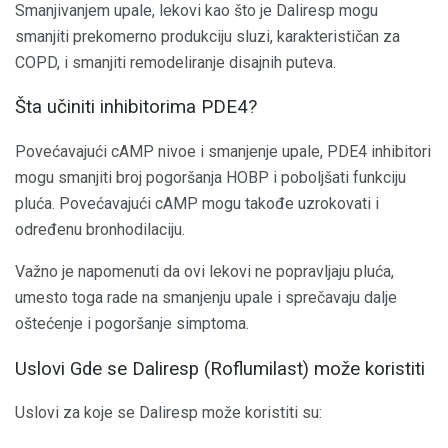
Smanjivanjem upale, lekovi kao što je Daliresp mogu
smanjiti prekomerno produkciju sluzi, karakterističan za
COPD, i smanjiti remodeliranje disajnih puteva.
Šta učiniti inhibitorima PDE4?
Povećavajući cAMP nivoe i smanjenje upale, PDE4 inhibitori
mogu smanjiti broj pogoršanja HOBP i poboljšati funkciju
pluća. Povećavajući cAMP mogu takođe uzrokovati i
određenu bronhodilaciju.
Važno je napomenuti da ovi lekovi ne popravljaju pluća,
umesto toga rade na smanjenju upale i sprečavaju dalje
oštećenje i pogoršanje simptoma.
Uslovi Gde se Daliresp (Roflumilast) može koristiti
Uslovi za koje se Daliresp može koristiti su: