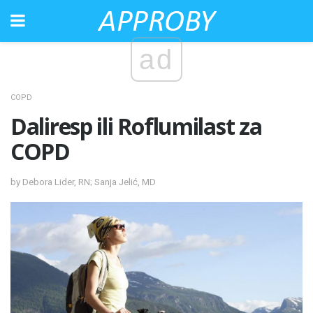
ad
COPD
Daliresp ili Roflumilast za
COPD
by Debora Lider, RN; Sanja Jelić, MD