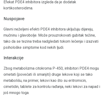
Efekat PDE4 inhibitora izgleda da je dodatak
kortikosteroidima.
Nuspojave
Glavni neželjeni efekti PDE4 inhibitora uključuju dijareju,
mučninu i glavobolje. Može prouzrokovati gubitak težine,
tako da se tezina treba nadgledati tokom lečenja i izazvati
psihološke simptome kod nekih ljudi.
Interakcije
Zbog metabolizma citokroma P-450, inhibitori PDE4 mogu
ometati (povećati ili smanjiti) druge lekove koji se tako
metabolišu, na primer, lekovi kao što su eritromicin,
cimetidin, tablete za kontrolu rađanja, neki lekovi za napad i
još mnogo toga.