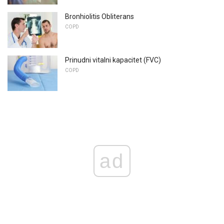
Bronhiolitis Obliterans
COPD
Prinudni vitalni kapacitet (FVC)
COPD
ad