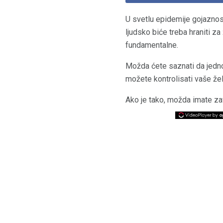
U svetlu epidemije gojaznost
ljudsko biće treba hraniti z
fundamentalne.
Možda ćete saznati da jedno
možete kontrolisati vaše že
Ako je tako, možda imate za