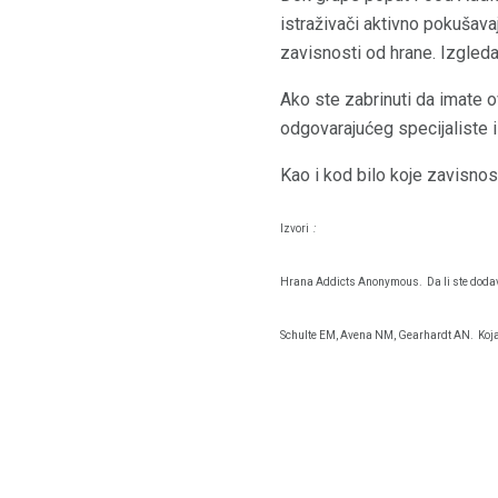
istraživači aktivno pokušava
zavisnosti od hrane. Izgled
Ako ste zabrinuti da imate o
odgovarajućeg specijaliste i
Kao i kod bilo koje zavisnost
Izvori
:
Hrana Addicts Anonymous.
Da li ste dod
Schulte EM, Avena NM, Gearhardt AN.
Koj