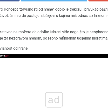
i, koncept "zavisnosti od hrane" dobio je trakciju i privukao pažn
a život, čini se da postoje slučajevi u kojima naš odnos sa hranom
stavno ne možete da odolite ishrani više nego što je neophodno
lje za nezdravom hranom, posebno rafiniranim ugljenim hidratima
visnost od hrane.
ad