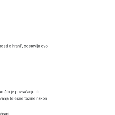
sti o hrani", postavlja ovo
 što je povraćanje ili
avanja telesne težine nakon
hrani.