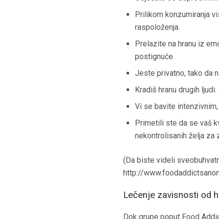
Prilikom konzumiranja v
raspoloženja.
Prelazite na hranu iz emo
postignuće.
Jeste privatno, tako da n
Kradiš hranu drugih ljudi.
Vi se bavite intenzivnim
Primetili ste da se vaš k
nekontrolisanih želja z
(Da biste videli sveobuhvat
http://www.foodaddictsano
Lečenje zavisnosti od 
Dok grupe poput Food Addict