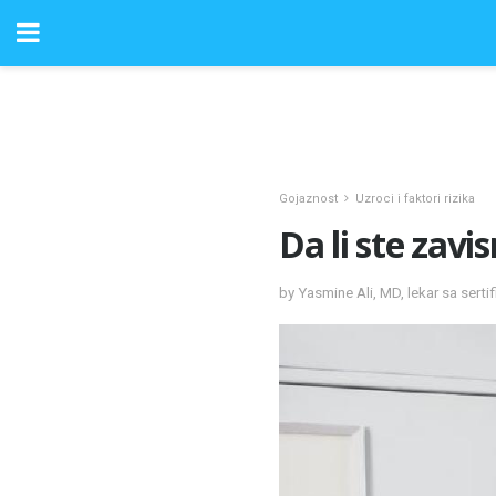
Gojaznost
Uzroci i faktori rizika
Da li ste zavis
by Yasmine Ali, MD, lekar sa sert