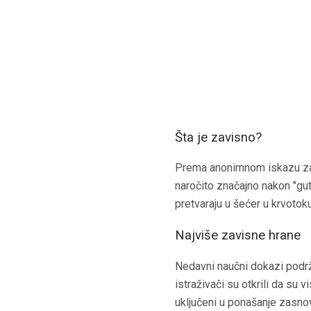
Šta je zavisno?
Prema anonimnom iskazu za hr
naročito značajno nakon "gut
pretvaraju u šećer u krvotok
Najviše zavisne hrane
Nedavni naučni dokazi podrža
istraživači su otkrili da su
uključeni u ponašanje zasno