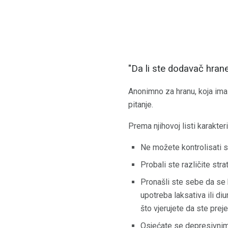
"Da li ste dodavač hran
Anonimno za hranu, koja ima 
pitanje.
Prema njihovoj listi karakter
Ne možete kontrolisati s
Probali ste različite strat
Pronašli ste sebe da se 
upotreba laksativa ili d
što vjerujete da ste preje
Osjećate se depresivnim,