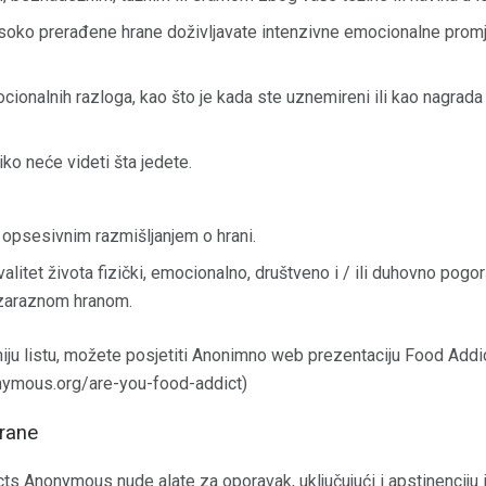
isoko prerađene hrane doživljavate intenzivne emocionalne promj
cionalnih razloga, kao što je kada ste uznemireni ili kao nagrada 
iko neće videti šta jedete.
, opsesivnim razmišljanjem o hrani.
valitet života fizički, emocionalno, društveno i / ili duhovno pog
a zaraznom hranom.
niju listu, možete posjetiti Anonimno web prezentaciju Food Addi
nymous.org/are-you-food-addict)
hrane
s Anonymous nude alate za oporavak, uključujući i apstinenciju 