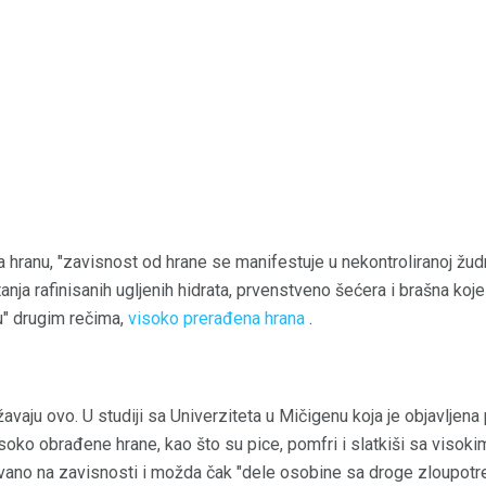
anu, "zavisnost od hrane se manifestuje u nekontroliranoj žudnji
anja rafinisanih ugljenih hidrata, prvenstveno šećera i brašna koj
u" drugim rečima,
visoko prerađena hrana
.
vaju ovo. U studiji sa Univerziteta u Mičigenu koja je objavljen
 visoko obrađene hrane, kao što su pice, pomfri i slatkiši sa visok
vano na zavisnosti i možda čak "dele osobine sa droge zloupotre