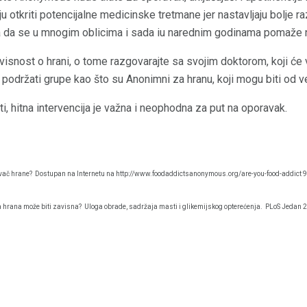
ju otkriti potencijalne medicinske tretmane jer nastavljaju bolje 
a da se u mnogim oblicima i sada iu narednim godinama pomaže n
visnost o hrani, o tome razgovarajte sa svojim doktorom, koji će 
 podržati grupe kao što su Anonimni za hranu, koji mogu biti od v
i, hitna intervencija je važna i neophodna za put na oporavak.
avač hrane?
Dostupan na Internetu na http://www.foodaddictsanonymous.org/are-you-food-addict 9
a hrana može biti zavisna?
Uloga obrade, sadržaja masti i glikemijskog opterećenja.
PLoS Jedan 2