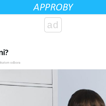
ad
ni?
ifikatom odbora