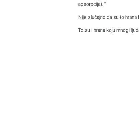
apsorpcija). "
Nije slučajno da su to hrana
To su i hrana koju mnogi lju