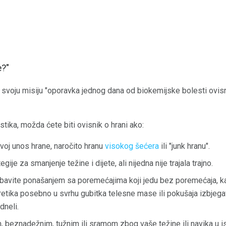
e?"
svoju misiju "oporavka jednog dana od biokemijske bolesti ovisno
istika, možda ćete biti ovisnik o hrani ako:
voj unos hrane, naročito hranu
visokog šećera
ili "junk hranu".
egije za smanjenje težine i dijete, ali nijedna nije trajala trajno.
bavite ponašanjem sa poremećajima koji jedu bez poremećaja, kao
iuretika posebno u svrhu gubitka telesne mase ili pokušaja izbjeg
dneli.
 beznadežnim, tužnim ili sramom zbog vaše težine ili navika u is