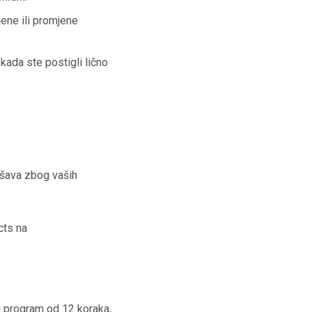
ene ili promjene
kada ste postigli lično
oršava zbog vaših
cts na
i program od 12 koraka,