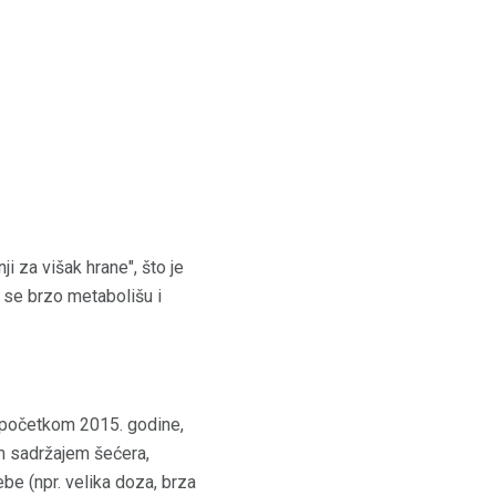
 za višak hrane", što je
e se brzo metabolišu i
a početkom 2015. godine,
im sadržajem šećera,
be (npr. velika doza, brza