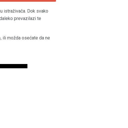
ju istraživača. Dok svako
 daleko prevazilazi te
, ili možda osećate da ne
.