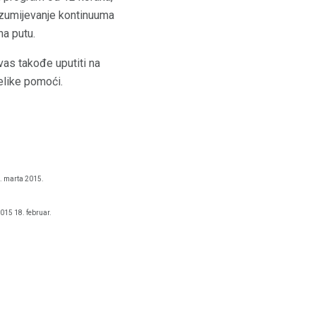
razumijevanje kontinuuma
a putu.
vas takođe uputiti na
elike pomoći.
. marta 2015.
015 18. februar.