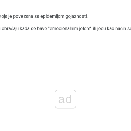
 koja je povezana sa epidemijom gojaznosti.
di obraćaju kada se bave "emocionalnim jelom" ili jedu kao način 
ad