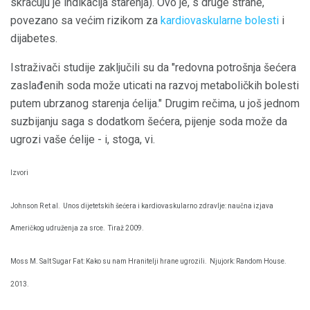
skraćuju je indikacija starenja). Ovo je, s druge strane,
povezano sa većim rizikom za
kardiovaskularne bolesti
i
dijabetes.
Istraživači studije zaključili su da "redovna potrošnja šećera
zaslađenih soda može uticati na razvoj metaboličkih bolesti
putem ubrzanog starenja ćelija." Drugim rečima, u još jednom
suzbijanju saga s dodatkom šećera, pijenje soda može da
ugrozi vaše ćelije - i, stoga, vi.
Izvori
Johnson R et al.
Unos dijetetskih šećera i kardiovaskularno zdravlje: naučna izjava
Američkog udruženja za srce.
Tiraž 2009.
Moss M. Salt Sugar Fat: Kako su nam Hranitelji hrane ugrozili.
Njujork: Random House.
2013.