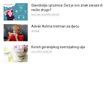
Glavobolja i groznica: Da li je ovo znak zaraze ili
nešto drugo?
MOZAK I NERVNI SISTEM
Advair Astma tretman za djecu
ASTMA
Koristi geranijskog esencijalnog ulja
HOLISTIC HEALTH