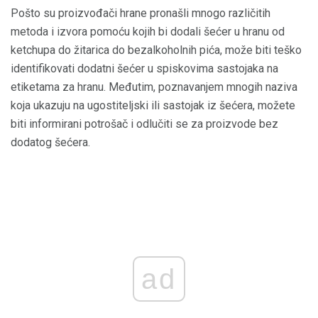
Pošto su proizvođači hrane pronašli mnogo različitih
metoda i izvora pomoću kojih bi dodali šećer u hranu od
ketchupa do žitarica do bezalkoholnih pića, može biti teško
identifikovati dodatni šećer u spiskovima sastojaka na
etiketama za hranu. Međutim, poznavanjem mnogih naziva
koja ukazuju na ugostiteljski ili sastojak iz šećera, možete
biti informirani potrošač i odlučiti se za proizvode bez
dodatog šećera.
ad