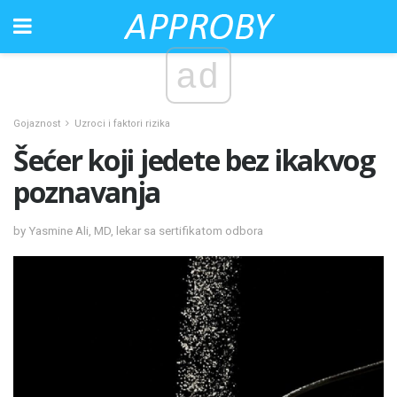
ad
Gojaznost
Uzroci i faktori rizika
Šećer koji jedete bez ikakvog
poznavanja
by Yasmine Ali, MD, lekar sa sertifikatom odbora