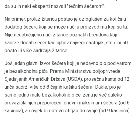
da su ih neki eksperti nazvali "tečnim šećerom".
Na primer, prolaz žitarica postao je ozloglašen za količinu
dodatog šećera koji se može naći u proizvodima koji su tu.
Nije neuobičajeno naći žitarice poznatih brendova koji
sadrže dodati šećer kao njihov najveći sastojak, što čini 50
posto ili više sadržaja žitarice.
Još jedan glavni izvor šećera koji je nedavno bio pod vatrom
je bezalkoholna pića. Prema Ministarstvu poljoprivrede
Sjedinjenih Američkih Država (USDA), prosečna kanta od 12
unča sadrži više od 8 čajnih kašika šećera! Dakle, pio je
samo jedno malo bezalkoholno piće, žena je već daleko
prevazišla njen preporučeni dnevni maksimum šećera (od 6
kašičica), a čovjek bi gotovo stigao do svoje (od 9 kašičica).