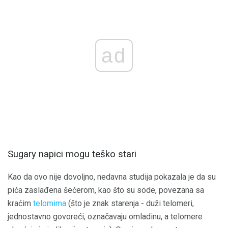
ad
Sugary napici mogu teško stari
Kao da ovo nije dovoljno, nedavna studija pokazala je da su
pića zaslađena šećerom, kao što su sode, povezana sa
kraćim
telomima
(što je znak starenja - duži telomeri,
jednostavno govoreći, označavaju omladinu, a telomere