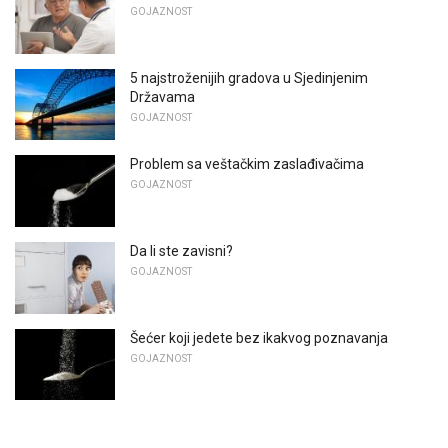
GOJAZNOST
5 najstroženijih gradova u Sjedinjenim
Državama
GOJAZNOST
Problem sa veštačkim zaslađivačima
GOJAZNOST
Da li ste zavisni?
GOJAZNOST
Šećer koji jedete bez ikakvog poznavanja
GOJAZNOST