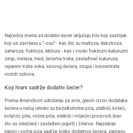
Najčešća imena za dodatni šećer uključuju bilo koji sastojak
koji se završava u "-osu" - kao što su maltoza, dekstroza,
saharoza, fruktoza, laktoza - kao i visoki fruktozni kukuruzni
sirup, melasa, med, šećerna trska, zaslađivač kukuruza,
ispareni trska soka, sirovog šećera, sirupa i koncentrata
voćnih sokova.
Koji hrani sadrže dodatni šećer?
Prema Američkom udruženju za srce, glavni izvori dodataka
šećera u našoj ishrani su bezalkoholna pića, slatkiši, kolači,
kolačići, pite, voćna pića, slatkiši i mliječni proizvodi (kao
što su sladoled i zaslađeni jogurt) i žitarice. Najslabije
napici i voćna pića sadrže toliko dodatnog šećera, zapravo,