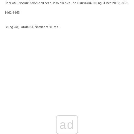
Caprio S. Uvodnik: Kalorije od bezalkoholnih pića - da li su važni?
N Engl J Med 2012;
367:
1462-1463.
Leung CW, Laraia BA, Needham BL, et al.
ad