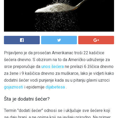
Prijavljeno je da prosečan Amerikanac troši 22 kašičice
šećera dnevno. S obzirom na to da Američko udruženje za
srce preporučuje da
unos šećera
ne prelazi 6 žličica dnevno
za žene i 9 kašičica dnevno za muškarce, lako je vidjeti kako
dodatni šećer vodi punjenje kada su u pitanju glavni uzroci
gojaznosti
i epidemije
dijabetesa
.
Šta je dodatni šećer?
Termin "dodati šećer" odnosi se i uključuje sve šećere koji
se daju hrani, a ne onima koji se javljaju prirodno. Na primer,