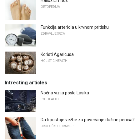
Hallux Limitus
ORTOPEDIJA
Funkcija arteriola u krvnom pritisku
ZDRAVLJE SRCA
Koristi Agaricusa
HOLISTIC HEALTH
Intresting articles
Noćna vizija posle Lasika
EYE HEALTH
Da li postoje vežbe za povećanje dužine penisa?
UROLOŠKO ZDRAVLJE