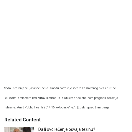
Soda i starenje ćelija: asocijacije između potrošnje šećera zaslađenog pića i dužine
leukocitnih telomera kod zdravih odraslih iz Ankete o nacionalnom pregledu zdravlja i
ishrane.
Am J Public Health 2014 15. oktobar: e1-e7.
[Epub ispred štampanja]
Related Content
Da li ovo lečenje osvaja težinu?