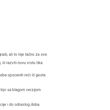
di, ali to nije tačno za sve.
li razviti novu vrstu tika.
eba opscenih reči ili gesta
 trpi sa blagom verzijom
ije i do odraslog doba.