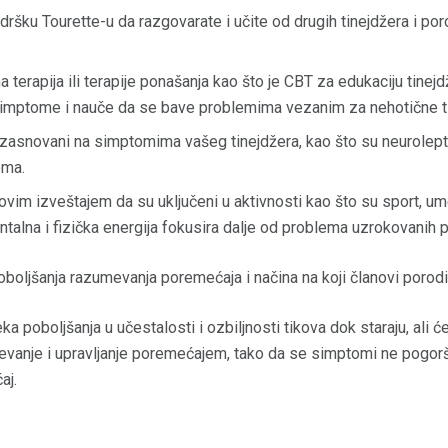
dršku Tourette-u da razgovarate i učite od drugih tinejdžera i po
a terapija ili terapije ponašanja kao što je CBT za edukaciju tinejd
mptome i nauče da se bave problemima vezanim za nehotične t
 zasnovani na simptomima vašeg tinejdžera, kao što su neuroleptic
oma.
ovim izveštajem da su uključeni u aktivnosti kao što su sport, um
talna i fizička energija fokusira dalje od problema uzrokovanih
poboljšanja razumevanja poremećaja i načina na koji članovi porod
ka poboljšanja u učestalosti i ozbiljnosti tikova dok staraju, ali ć
vanje i upravljanje poremećajem, tako da se simptomi ne pogoršav
aj.