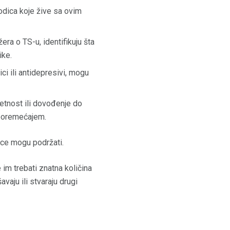
rodica koje žive sa ovim
žera o TS-u, identifikuju šta
ike.
i ili antidepresivi, mogu
etnost ili dovođenje do
 poremećajem.
ice mogu podržati.
e im trebati znatna količina
aju ili stvaraju drugi