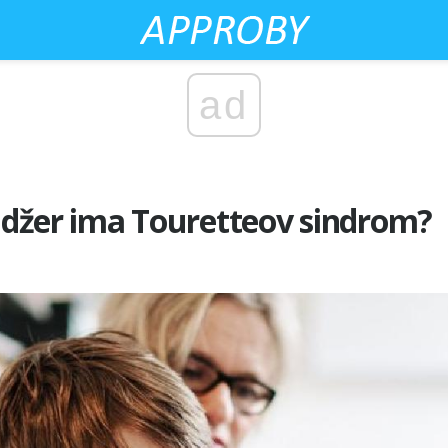
ad
ejdžer ima Touretteov sindrom?