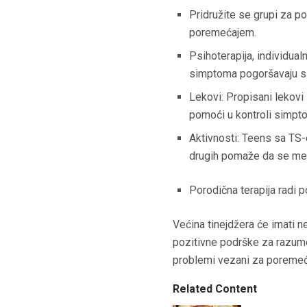
Pridružite se grupi za po
poremećajem.
Psihoterapija, individualn
simptoma pogoršavaju si
Lekovi: Propisani lekovi
pomoći u kontroli simpt
Aktivnosti: Teens sa TS-
drugih pomaže da se men
Porodična terapija radi 
Većina tinejdžera će imati ne
pozitivne podrške za razume
problemi vezani za poremeć
Related Content