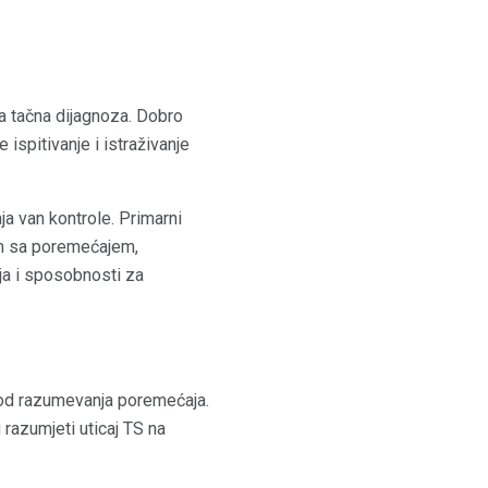
a tačna dijagnoza. Dobro
ispitivanje i istraživanje
ja van kontrole. Primarni
im sa poremećajem,
nja i sposobnosti za
i od razumevanja poremećaja.
 razumjeti uticaj TS na