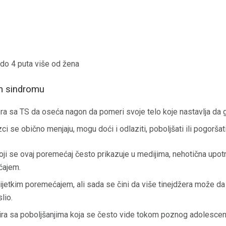
do 4 puta više od žena
m sindromu
ra sa TS da oseća nagon da pomeri svoje telo koje nastavlja da gra
se obično menjaju, mogu doći i odlaziti, poboljšati ili pogoršati, i
koji se ovaj poremećaj često prikazuje u medijima, nehotična upotr
ćajem.
ijetkim poremećajem, ali sada se čini da više tinejdžera može da
lio.
ra sa poboljšanjima koja se često vide tokom poznog adolescenc