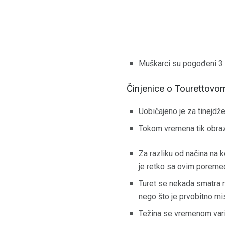
Muškarci su pogođeni 3 
Činjenice o Tourettovo
Uobičajeno je za tinejdže
Tokom vremena tik obrazci 
Za razliku od načina na 
je retko sa ovim poreme
Turet se nekada smatra r
nego što je prvobitno mis
Težina se vremenom vari