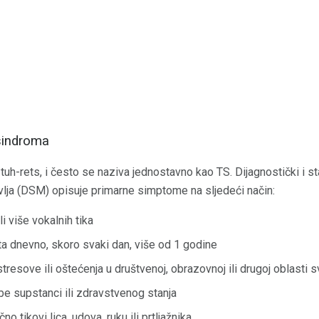
sindroma
uh-rets, i često se naziva jednostavno kao TS. Dijagnostički i sta
lja (DSM) opisuje primarne simptome na sljedeći način:
li više vokalnih tika
uta dnevno, skoro svaki dan, više od 1 godine
stresove ili oštećenja u društvenoj, obrazovnoj ili drugoj oblast
be supstanci ili zdravstvenog stanja
 tikovi lica, udova, ruku ili prtljažnika