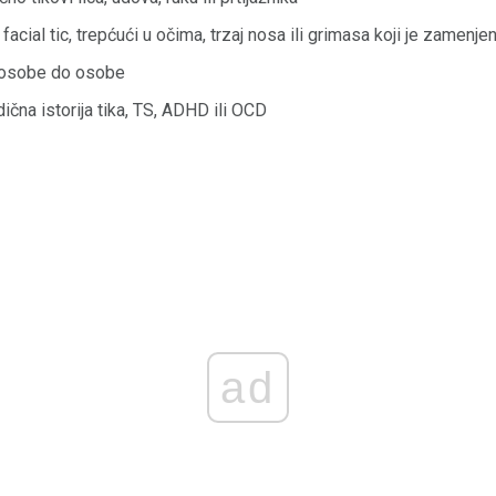
facial tic, trepćući u očima, trzaj nosa ili grimasa koji je zamenje
d osobe do osobe
ična istorija tika, TS, ADHD ili OCD
ad