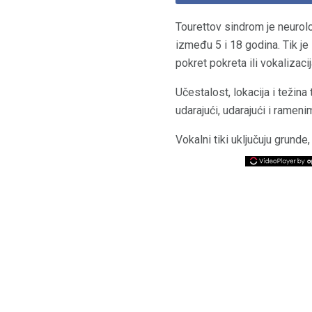
Tourettov sindrom je neurolo
između 5 i 18 godina. Tik je
pokret pokreta ili vokalizacij
Učestalost, lokacija i težina
udarajući, udarajući i rameni
Vokalni tiki uključuju grunde,