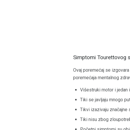
Simptomi Tourettovog 
Ovaj poremećaj se izgovara t
poremećaja mentalnog zdrav
Višestruki motor i jedan i
Tiki se javljaju mnogo p
Tikvi izazivaju značajne 
Tiki nisu zbog zloupotre
Početni simptomi su obično