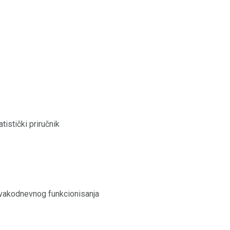
tistički priručnik
i svakodnevnog funkcionisanja