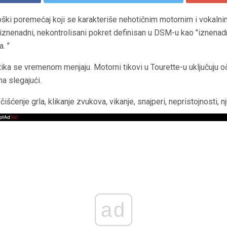
ški poremećaj koji se karakteriše nehotičnim motornim i vokalnim
 iznenadni, nekontrolisani pokret definisan u DSM-u kao "iznenadni
a. "
 tika se vremenom menjaju. Motorni tikovi u Tourette-u uključuju o
ma slegajući.
 čišćenje grla, klikanje zvukova, vikanje, snajperi, nepristojnosti, nj
ad