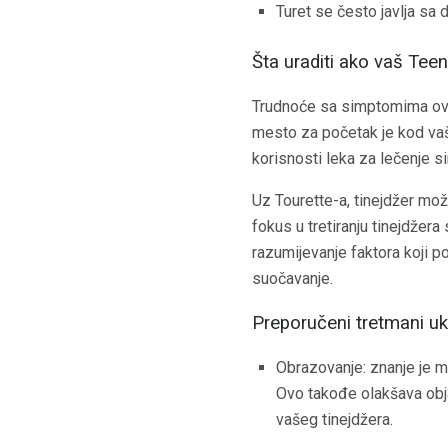
Turet se često javlja sa
Šta uraditi ako vaš Te
Trudnoće sa simptomima ovog
mesto za početak je kod vašeg
korisnosti leka za lečenje 
Uz Tourette-a, tinejdžer mož
fokus u tretiranju tinejdže
razumijevanje faktora koji p
suočavanje.
Preporučeni tretmani uk
Obrazovanje: znanje je m
Ovo takođe olakšava obja
vašeg tinejdžera.