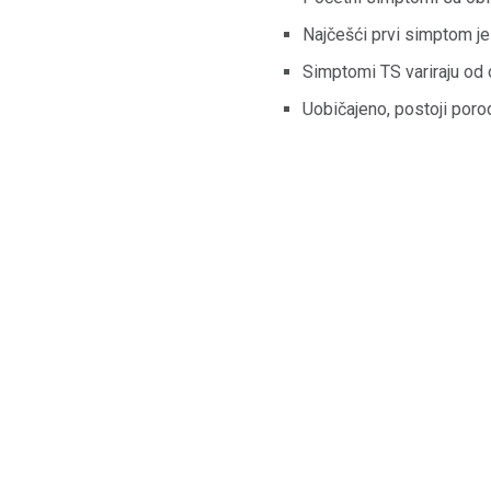
Najčešći prvi simptom je 
Simptomi TS variraju o
Uobičajeno, postoji porod