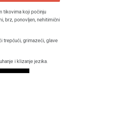
 tikovima koji počinju
, brz, ponovljen, nehitimični
či trepćući, grimazeći, glave
uhanje i klizanje jezika.