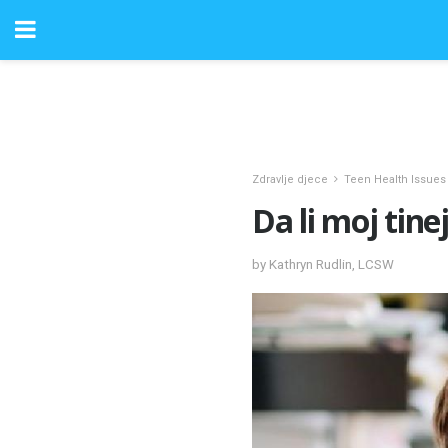
Zdravlje djece
Teen Health Issues
Da li moj tin
by Kathryn Rudlin, LCSW