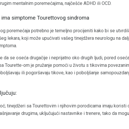
 drugim mentalnim poremećajima, najčešće ADHD ili OCD.
en ima simptome Tourettovog sindroma
 poremećaja potrebno je temeljno procijeniti kako bi se utvrdil
 lekara, koji može upućivati ​​vašeg tinejdžera neurologu na dalje 
simptoma.
e da se oseća drugačije i neprijatno oko drugih ljudi, pored oseća
ra sa Tourette-om je pružanje pomoći u životu s tikovima povezan
oboljšavaju ili pogoršavaju tikove, kao i poboljšanje samopouzda
ljučuju:
oć; tinejdžeri sa Tourettovim i njihovim porodicama imaju korist
šnjavanje drugima, uključujući nastavnike i trenere, tako da mogu