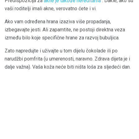
Predispozicija za
akne je takođe hereditarna
. Dakle, ako su
vaši roditelji imali akne, verovatno ćete i vi.
Ako vam određena hrana izaziva više propadanja,
izbegavajte jesti. Ali zapamtite, ne postoji direktna veza
između bilo koje specifične hrane za razvoj bubuljica.
Zato napredujte i uživajte u tom dijelu čokolade ili po
narudžbi pomfrita (u umerenosti, naravno. Zdrava dijeta je i
dalje važna). Vaša koža neće biti ništa loša za sljedeći dan.