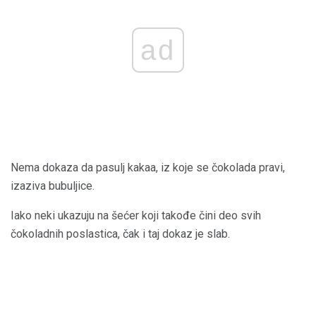
ad
Nema dokaza da pasulj kakaa, iz koje se čokolada pravi,
izaziva bubuljice.
Iako neki ukazuju na šećer koji takođe čini deo svih
čokoladnih poslastica, čak i taj dokaz je slab.