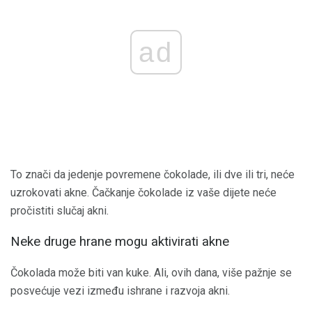
ad
To znači da jedenje povremene čokolade, ili dve ili tri, neće
uzrokovati akne. Čačkanje čokolade iz vaše dijete neće
pročistiti slučaj akni.
Neke druge hrane mogu aktivirati akne
Čokolada može biti van kuke. Ali, ovih dana, više pažnje se
posvećuje vezi između ishrane i razvoja akni.