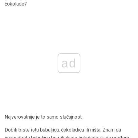
čokolade?
ad
Najverovatnije je to samo slučajnost.
Dobili biste istu bubuljicu, čokoladicu ili ništa. Znam da
imam dosta bubuljica bez ikakvog čokolade ikada pređem