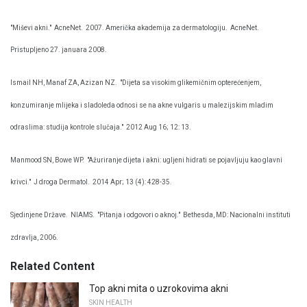
"Miševi akni."
AcneNet.
2007. Američka akademija za dermatologiju.
AcneNet.
Pristupljeno 27. januara 2008.
Ismail NH, Manaf ZA, Azizan NZ.
"Dijeta sa visokim glikemičnim opterećenjem,
konzumiranje mlijeka i sladoleda odnosi se na akne vulgaris u malezijskim mladim
odraslima: studija kontrole slučaja."
2012 Aug 16; 12: 13.
Manmood SN, Bowe WP.
"Ažuriranje dijeta i akni: ugljeni hidrati se pojavljuju kao glavni
krivci."
J droga Dermatol.
2014 Apr; 13 (4): 428-35.
Sjedinjene Države.
NIAMS.
"Pitanja i odgovori o aknoj."
Bethesda, MD: Nacionalni instituti
zdravlja, 2006.
Related Content
Top akni mita o uzrokovima akni
SKIN HEALTH