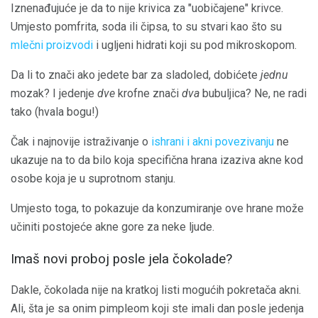
Iznenađujuće je da to nije krivica za "uobičajene" krivce.
Umjesto pomfrita, soda ili čipsa, to su stvari kao što su
mlečni proizvodi
i ugljeni hidrati koji su pod mikroskopom.
Da li to znači ako jedete bar za sladoled, dobićete
jednu
mozak? I jedenje
dve
krofne znači
dva
bubuljica? Ne, ne radi
tako (hvala bogu!)
Čak i najnovije istraživanje o
ishrani i akni povezivanju
ne
ukazuje na to da bilo koja specifična hrana izaziva akne kod
osobe koja je u suprotnom stanju.
Umjesto toga, to pokazuje da konzumiranje ove hrane može
učiniti postojeće akne gore za neke ljude.
Imaš novi proboj posle jela čokolade?
Dakle, čokolada nije na kratkoj listi mogućih pokretača akni.
Ali, šta je sa onim pimpleom koji ste imali dan posle jedenja