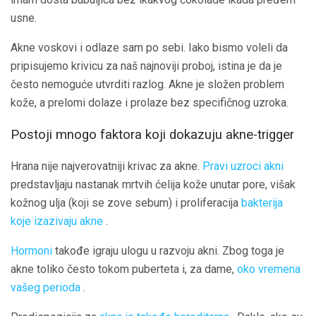
usne.
Akne voskovi i odlaze sam po sebi. Iako bismo voleli da
pripisujemo krivicu za naš najnoviji proboj, istina je da je
često nemoguće utvrditi razlog. Akne je složen problem
kože, a prelomi dolaze i prolaze bez specifičnog uzroka.
Postoji mnogo faktora koji dokazuju akne-trigger
Hrana nije najverovatniji krivac za akne.
Pravi uzroci akni
predstavljaju nastanak mrtvih ćelija kože unutar pore, višak
kožnog ulja (koji se zove sebum) i proliferacija
bakterija
koje izazivaju akne
.
Hormoni
takođe igraju ulogu u razvoju akni. Zbog toga je
akne toliko često tokom puberteta i, za dame,
oko vremena
vašeg perioda
.