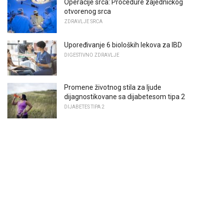
Operacije srca: Procedure zajedničkog
otvorenog srca
ZDRAVLJE SRCA
Upoređivanje 6 bioloških lekova za IBD
DIGESTIVNO ZDRAVLJE
Promene životnog stila za ljude
dijagnostikovane sa dijabetesom tipa 2
DIJABETES TIPA 2