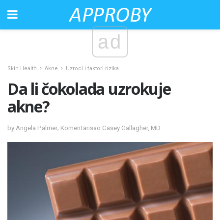
ad
Skin Health
Akne
Uzroci i faktori rizika
Da li čokolada uzrokuje
akne?
by Angela Palmer; Komentarisao Casey Gallagher, MD