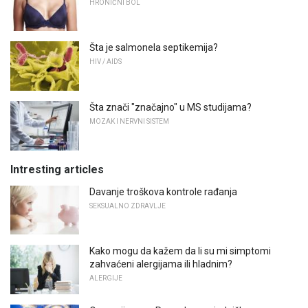
HRONIČNI BOL
Šta je salmonela septikemija?
HIV / AIDS
Šta znači "značajno" u MS studijama?
MOZAK I NERVNI SISTEM
Intresting articles
Davanje troškova kontrole rađanja
SEKSUALNO ZDRAVLJE
Kako mogu da kažem da li su mi simptomi
zahvaćeni alergijama ili hladnim?
ALERGIJE