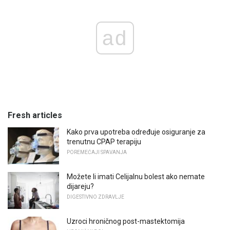
ad
Fresh articles
Kako prva upotreba određuje osiguranje za
trenutnu CPAP terapiju
POREMEĆAJI SPAVANJA
Možete li imati Celijalnu bolest ako nemate
dijareju?
DIGESTIVNO ZDRAVLJE
Uzroci hroničnog post-mastektomija