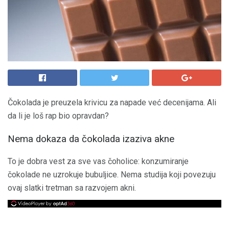
Čokolada je preuzela krivicu za napade već decenijama. Ali
da li je loš rap bio opravdan?
Nema dokaza da čokolada izaziva akne
To je dobra vest za sve vas čoholice: konzumiranje
čokolade ne uzrokuje bubuljice. Nema studija koji povezuju
ovaj slatki tretman sa razvojem akni.