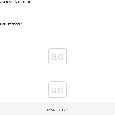
edicinskim banjama
gram iPledge?
ad
ad
BACK TO TOP