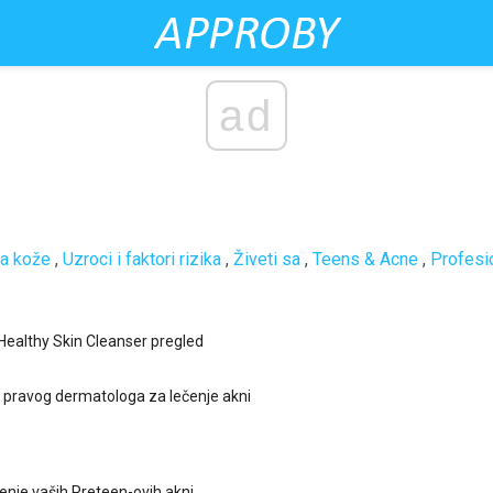
ad
a kože
,
Uzroci i faktori rizika
,
Živeti sa
,
Teens & Acne
,
Profesi
ealthy Skin Cleanser pregled
 pravog dermatologa za lečenje akni
čenje vaših Preteen-ovih akni