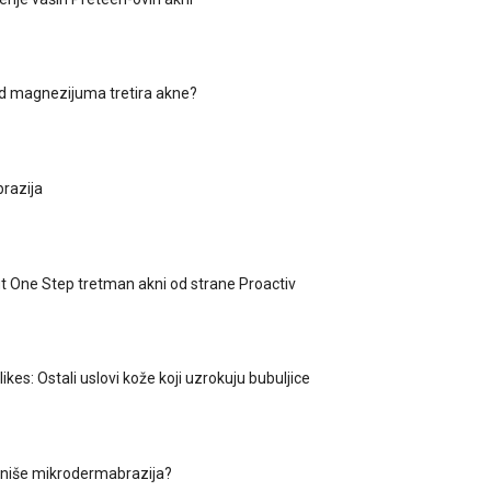
od magnezijuma tretira akne?
razija
t One Step tretman akni od strane Proactiv
kes: Ostali uslovi kože koji uzrokuju bubuljice
oniše mikrodermabrazija?