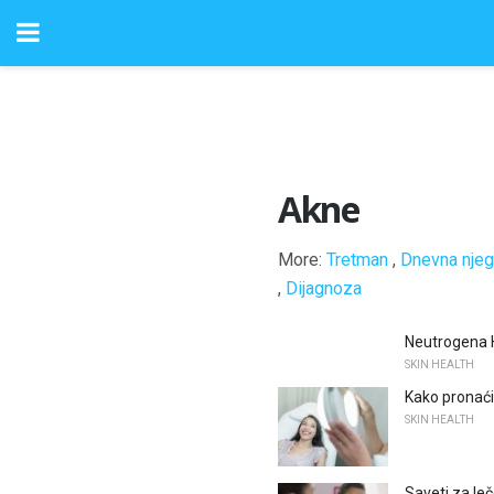
Akne
More:
Tretman
,
Dnevna njeg
,
Dijagnoza
Neutrogena H
SKIN HEALTH
Kako pronaći
SKIN HEALTH
Saveti za le