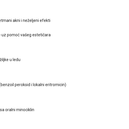
tmani akni i neželjeni efekti
e uz pomoć vašeg estetičara
ožiljke u ledu
enzoil peroksid i lokalni eritromicin)
sa oralni minociklin