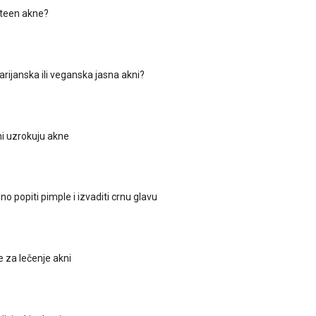
teen akne?
arijanska ili veganska jasna akni?
i uzrokuju akne
 popiti pimple i izvaditi crnu glavu
e za lečenje akni