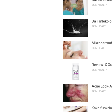
SKIN HEALTH
Da li mleko 
SKIN HEALTH
Mikrodermab
SKIN HEALTH
Review: X Ou
SKIN HEALTH
Acne Look-Ali
SKIN HEALTH
Kako funkci