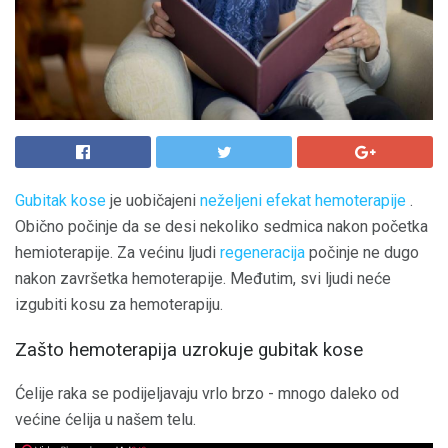
Gubitak kose
je uobičajeni
neželjeni efekat hemoterapije
.
Obično počinje da se desi nekoliko sedmica nakon početka
hemioterapije. Za većinu ljudi
regeneracija
počinje ne dugo
nakon završetka hemoterapije. Međutim, svi ljudi neće
izgubiti kosu za hemoterapiju.
Zašto hemoterapija uzrokuje gubitak kose
Ćelije raka se podijeljavaju vrlo brzo - mnogo daleko od
većine ćelija u našem telu.