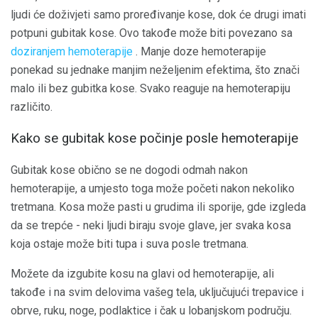
ljudi će doživjeti samo proređivanje kose, dok će drugi imati
potpuni gubitak kose. Ovo takođe može biti povezano sa
doziranjem hemoterapije
. Manje doze hemoterapije
ponekad su jednake manjim neželjenim efektima, što znači
malo ili bez gubitka kose. Svako reaguje na hemoterapiju
različito.
Kako se gubitak kose počinje posle hemoterapije
Gubitak kose obično se ne dogodi odmah nakon
hemoterapije, a umjesto toga može početi nakon nekoliko
tretmana. Kosa može pasti u grudima ili sporije, gde izgleda
da se trepće - neki ljudi biraju svoje glave, jer svaka kosa
koja ostaje može biti tupa i suva posle tretmana.
Možete da izgubite kosu na glavi od hemoterapije, ali
takođe i na svim delovima vašeg tela, uključujući trepavice i
obrve, ruku, noge, podlaktice i čak u lobanjskom području.