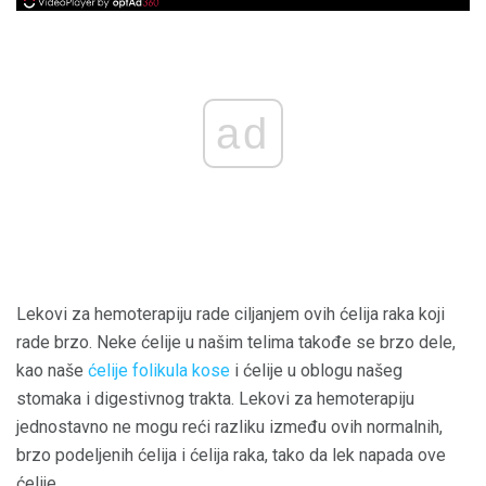
ad
Lekovi za hemoterapiju rade ciljanjem ovih ćelija raka koji
rade brzo. Neke ćelije u našim telima takođe se brzo dele,
kao naše
ćelije folikula kose
i ćelije u oblogu našeg
stomaka i digestivnog trakta. Lekovi za hemoterapiju
jednostavno ne mogu reći razliku između ovih normalnih,
brzo podeljenih ćelija i ćelija raka, tako da lek napada ove
ćelije.