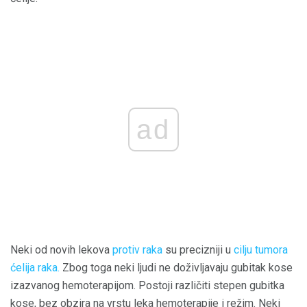
ad
Neki od novih lekova
protiv raka
su precizniji u
cilju tumora
ćelija raka.
Zbog toga neki ljudi ne doživljavaju gubitak kose
izazvanog hemoterapijom. Postoji različiti stepen gubitka
kose, bez obzira na vrstu leka hemoterapije i režim. Neki