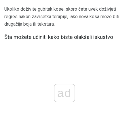
Ukoliko doživite gubitak kose, skoro ćete uvek doživjeti
regres nakon završetka terapije, iako nova kosa može biti
drugačija boja ili tekstura.
Šta možete učiniti kako biste olakšali iskustvo
ad