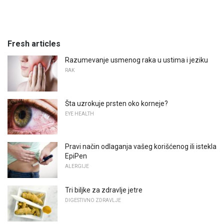
Fresh articles
Razumevanje usmenog raka u ustima i jeziku
RAK
Šta uzrokuje prsten oko korneje?
EYE HEALTH
Pravi način odlaganja vašeg korišćenog ili istekla
EpiPen
ALERGIJE
Tri biljke za zdravlje jetre
DIGESTIVNO ZDRAVLJE