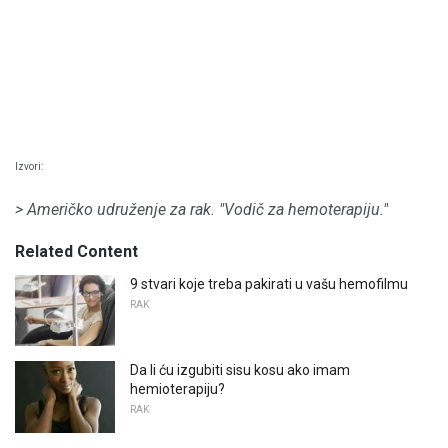
Izvori:
> Američko udruženje za rak. "Vodič za hemoterapiju."
Related Content
9 stvari koje treba pakirati u vašu hemofilmu
RAK
Da li ću izgubiti sisu kosu ako imam
hemioterapiju?
RAK