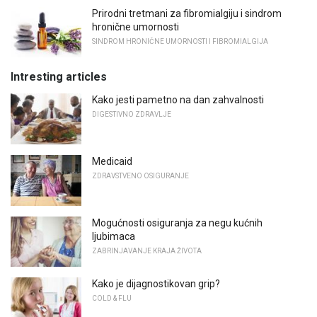
Prirodni tretmani za fibromialgiju i sindrom
hronične umornosti
SINDROM HRONIČNE UMORNOSTI I FIBROMIALGIJA
Intresting articles
Kako jesti pametno na dan zahvalnosti
DIGESTIVNO ZDRAVLJE
Medicaid
ZDRAVSTVENO OSIGURANJE
Mogućnosti osiguranja za negu kućnih
ljubimaca
ZABRINJAVANJE KRAJA ŽIVOTA
Kako je dijagnostikovan grip?
COLD & FLU