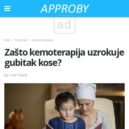
ad
Rak
Tretman
Hemoterapija
Zašto kemoterapija uzrokuje
gubitak kose?
by Lisa Fayed