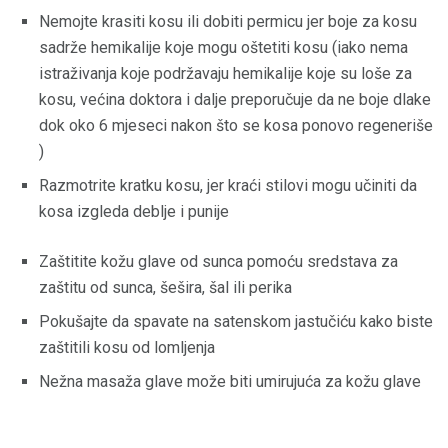
Nemojte krasiti kosu ili dobiti permicu jer boje za kosu
sadrže hemikalije koje mogu oštetiti kosu (iako nema
istraživanja koje podržavaju hemikalije koje su loše za
kosu, većina doktora i dalje preporučuje da ne boje dlake
dok oko 6 mjeseci nakon što se kosa ponovo regeneriše
)
Razmotrite kratku kosu, jer kraći stilovi mogu učiniti da
kosa izgleda deblje i punije
Zaštitite kožu glave od sunca pomoću sredstava za
zaštitu od sunca, šešira, šal ili perika
Pokušajte da spavate na satenskom jastučiću kako biste
zaštitili kosu od lomljenja
Nežna masaža glave može biti umirujuća za kožu glave