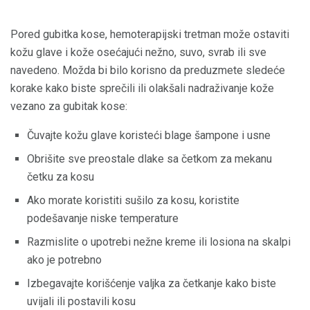
Pored gubitka kose, hemoterapijski tretman može ostaviti
kožu glave i kože osećajući nežno, suvo, svrab ili sve
navedeno. Možda bi bilo korisno da preduzmete sledeće
korake kako biste sprečili ili olakšali nadraživanje kože
vezano za gubitak kose:
Čuvajte kožu glave koristeći blage šampone i usne
Obrišite sve preostale dlake sa četkom za mekanu
četku za kosu
Ako morate koristiti sušilo za kosu, koristite
podešavanje niske temperature
Razmislite o upotrebi nežne kreme ili losiona na skalpi
ako je potrebno
Izbegavajte korišćenje valjka za četkanje kako biste
uvijali ili postavili kosu