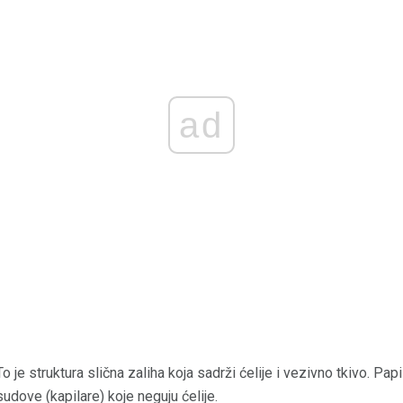
ad
o je struktura slična zaliha koja sadrži ćelije i vezivno tkivo. Papi
udove (kapilare) koje neguju ćelije.