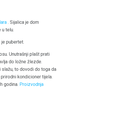
lara
. Sijalica je dom
 u telu.
 je pubertet.
su. Unutrašnji plašt prati
avlja do ložne žlezde.
i slažu, to dovodi do toga da
rirodni kondicioner tijela.
ih godina.
Proizvodnja