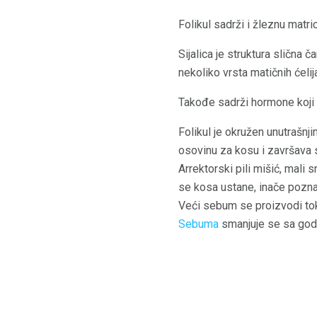
Folikul sadrži i žleznu matri
Sijalica je struktura slična 
nekoliko vrsta matičnih ćelij
Takođe sadrži hormone koji ut
Folikul je okružen unutrašnji
osovinu za kosu i završava 
Arrektorski pili mišić, mali 
se kosa ustane, inače poznat
Veći sebum se proizvodi to
Sebuma
smanjuje se sa godi