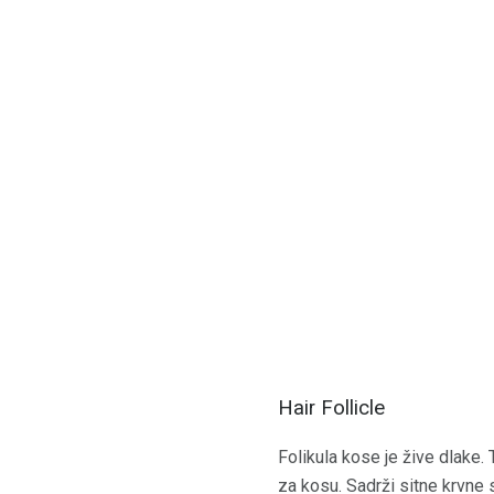
Hair Follicle
Folikula kose je žive dlake. T
za kosu. Sadrži sitne krvne s