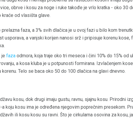
ice, obrve i kosu za noge i ruke takođe je vrlo kratka - oko 30 d
 kraće od vlasišta glave.
prelazna faza, a 3% svih dlačica je u ovoj fazi u bilo kom trenutku
usporava, a vanjski korijen nanosi srž i pripisuje korenu kose, f
ka.
a
je
faza
odmora, koja traje oko tri meseca i čini 10% do 15% od
irovanju, a kosa kluba je u potpunosti formirana. Izvlačenjem kose
l u korenu. Telo se baca oko 50 do 100 dlačica na glavi dnevno.
rdžavu kosu, dok drugi imaju gustu, ravnu, sjajnu kosu. Prirodni i
url-a koju kosu ima je određena njegovim poprečnim presekom. P
avih ili kosu kosu su ravni. Što je cirkularna osovina za kosu, ja