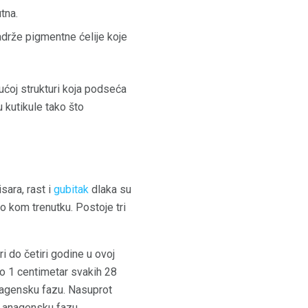
tna.
adrže pigmentne ćelije koje
ućoj strukturi koja podseća
 kutikule tako što
sara, rast i
gubitak
dlaka su
lo kom trenutku. Postoje tri
ri do četiri godine u ovoj
ko 1 centimetar svakih 28
anagensku fazu. Nasuprot
anagensku fazu.