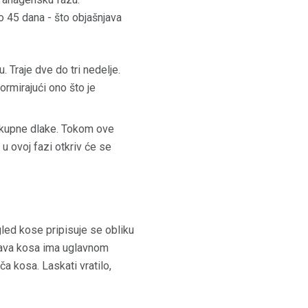
o 45 dana - što objašnjava
. Traje dve do tri nedelje.
ormirajući ono što je
 ukupne dlake. Tokom ove
 u ovoj fazi otkriv će se
zgled kose pripisuje se obliku
rava kosa ima uglavnom
ča kosa. Laskati vratilo,