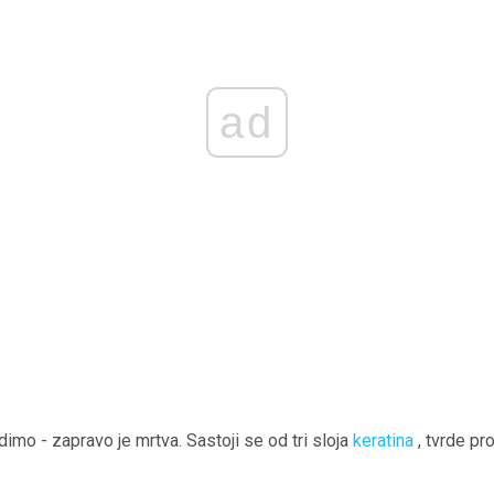
ad
dimo - zapravo je mrtva. Sastoji se od tri sloja
keratina
, tvrde pro