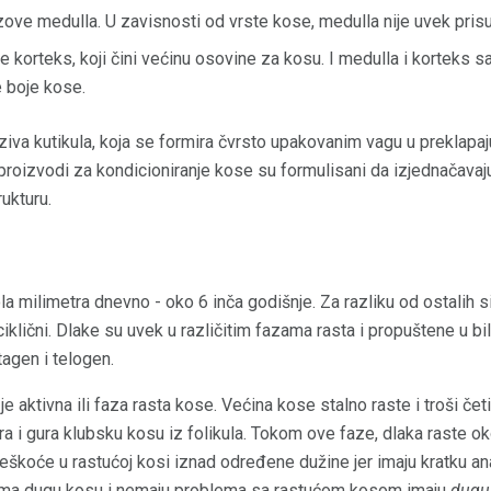
ove medulla. U zavisnosti od vrste kose, medulla nije uvek prisu
korteks, koji čini većinu osovine za kosu. I medulla i korteks s
 boje kose.
iva kutikula, koja se formira čvrsto upakovanim vagu u preklapaj
proizvodi za kondicioniranje kose su formulisani da izjednačavaju
ukturu.
a milimetra dnevno - oko 6 inča godišnje. Za razliku od ostalih si
iklični. Dlake su uvek u različitim fazama rasta i propuštene u bi
tagen i telogen.
je aktivna ili faza rasta kose. Većina kose stalno raste i troši četi
ra i gura klubsku kosu iz folikula. Tokom ove faze, dlaka raste o
oteškoće u rastućoj kosi iznad određene dužine jer imaju kratku 
veoma dugu kosu i nemaju problema sa rastućom kosom imaju
dugu