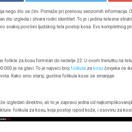
a nego što se čini. Pomaže pri prenosu senzornih informacija. 
n dio izgleda i stvara rodni identitet. To je i jedina telesna str
oro svakoj površini ljudskog tela postoji kosa. Evo kompletnog pr
e folikle za kosu formiran do nedelje 22. U ovom trenutku na telu 
0.000 je na glavi. To je najveći broj
folikula
za
kosu
čovjeka će ika
vota. Kako smo stariji, gustina folikula kose se smanjuje.
 izgledati direktno, ali to je zapravo jedna od najkomplikovanijih
ture: folikula za kosu, koja postoji ispod kože, i osovinu za kosu