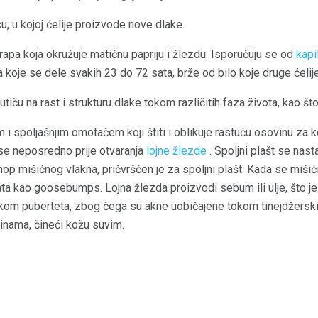
cu, u kojoj ćelije proizvode nove dlake.
čarapa koja okružuje matičnu papriju i žlezdu. Isporučuju se od
kapi
a koje se dele svakih 23 do 72 sata, brže od bilo koje druge ćelije
iču na rast i strukturu dlake tokom različitih faza života, kao što
m i spoljašnjim omotačem koji štiti i oblikuje rastuću osovinu za ko
se neposredno prije otvaranja
lojne žlezde
. Spoljni plašt se nast
snop mišićnog vlakna, pričvršćen je za spoljni plašt. Kada se mišić
a kao goosebumps. Lojna žlezda proizvodi sebum ili ulje, što je p
kom puberteta, zbog čega su akne uobičajene tokom tinejdžersk
nama, čineći kožu suvim.