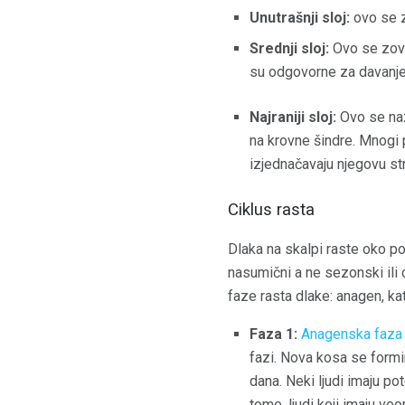
Unutrašnji sloj:
ovo se z
Srednji sloj:
Ovo se zove 
su odgovorne za davanje
Najraniji sloj:
Ovo se naz
na krovne šindre. Mnogi 
izjednačavaju njegovu str
Ciklus rasta
Dlaka na skalpi raste oko pol
nasumični a ne sezonski ili c
faze rasta dlake: anagen, ka
Faza 1:
Anagenska faza
fazi. Nova kosa se formi
dana. Neki ljudi imaju p
tome, ljudi koji imaju 