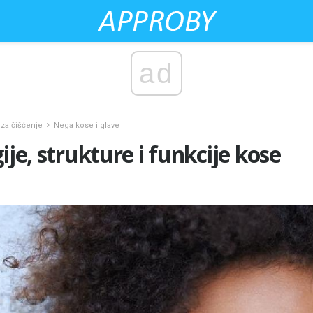
ad
 za čišćenje
Nega kose i glave
ije, strukture i funkcije kose