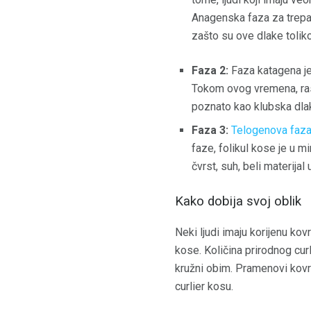
Anagenska faza za trepav
zašto su ove dlake toliko
Faza 2:
Faza katagena je 
Tokom ovog vremena, rast 
poznato kao klubska dla
Faza 3:
Telogenova faz
faze, folikul kose je u m
čvrst, suh, beli materija
Kako dobija svoj oblik
Neki ljudi imaju korijenu kov
kose. Količina prirodnog c
kružni obim. Pramenovi kovrdž
curlier kosu.