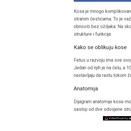
Kosa je mnogo komplikovanij
stranim česticama. To je važa
obnoviti bez ožiljaka. Na sk
strukture i funkcije.
Kako se oblikuju kose
Fetus u razvoju ima sve svoj
Jedan od njih je na čelu, a 10
nastavljaju da rastu tokom ži
Anatomija
Dijagram anatomije kose može
sastoji od dve odvojene struk