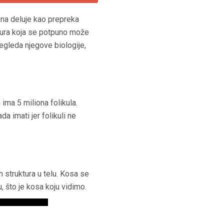
Ona deluje kao prepreka
uktura koja se potpuno može
egleda njegove biologije,
ima 5 miliona folikula.
da imati jer folikuli ne
 struktura u telu. Kosa se
, što je kosa koju vidimo.