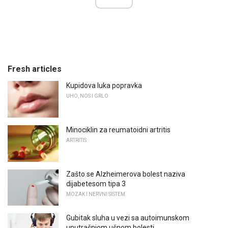
Fresh articles
Kupidova luka popravka
UHO, NOS I GRLO
Minociklin za reumatoidni artritis
ARTRITIS
Zašto se Alzheimerova bolest naziva
dijabetesom tipa 3
MOZAK I NERVNI SISTEM
Gubitak sluha u vezi sa autoimunskom
unutrašnjom ušnom bolesti