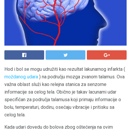
Hod i bol se mogu udružiti kao rezultat lakunarnog infarkta (
moždanog udara
) na području mozga zvanom talamus. Ova
važna oblast služi kao relejna stanica za senzorne
informacije sa celog tela. Obično je takav lacunarni udar
specifičan za područja talamusa koji primaju informacije o
bolu, temperaturi, dodiru, osećaju vibracije i pritisku sa
celog tela.
Kada udari dovedu do bolova zbog oštećenja na ovim