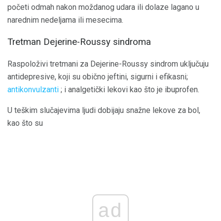
početi odmah nakon moždanog udara ili dolaze lagano u
narednim nedeljama ili mesecima.
Tretman Dejerine-Roussy sindroma
Raspoloživi tretmani za Dejerine-Roussy sindrom uključuju
antidepresive, koji su obično jeftini, sigurni i efikasni;
antikonvulzanti
; i analgetički lekovi kao što je ibuprofen.
U teškim slučajevima ljudi dobijaju snažne lekove za bol,
kao što su
ad