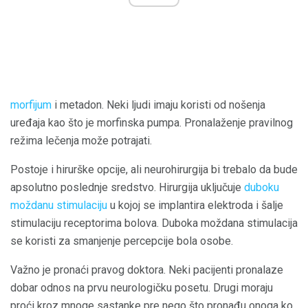
morfijum
i metadon. Neki ljudi imaju koristi od nošenja
uređaja kao što je morfinska pumpa. Pronalaženje pravilnog
režima lečenja može potrajati.
Postoje i hirurške opcije, ali neurohirurgija bi trebalo da bude
apsolutno poslednje sredstvo. Hirurgija uključuje
duboku
moždanu stimulaciju
u kojoj se implantira elektroda i šalje
stimulaciju receptorima bolova. Duboka moždana stimulacija
se koristi za smanjenje percepcije bola osobe.
Važno je pronaći pravog doktora. Neki pacijenti pronalaze
dobar odnos na prvu neurologičku posetu. Drugi moraju
proći kroz mnoge sastanke pre nego što pronađu onoga ko