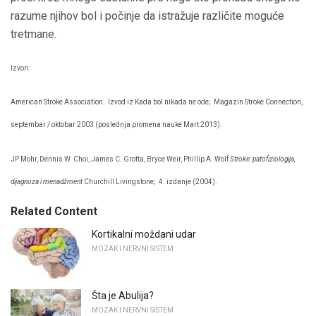
razume njihov bol i počinje da istražuje različite moguće
tretmane.
Izvori:
American Stroke Association.
Izvod iz Kada bol nikada ne ode;
Magazin Stroke Connection,
septembar / oktobar 2003 (poslednja promena nauke Mart 2013).
JP Mohr, Dennis W. Choi, James C. Grotta, Bryce Weir, Phillip A. Wolf
Stroke: patofiziologija,
dijagnoza i menadžment
Churchill Livingstone;
4. izdanje (2004).
Related Content
Kortikalni moždani udar
MOZAK I NERVNI SISTEM
Šta je Abulija?
MOZAK I NERVNI SISTEM