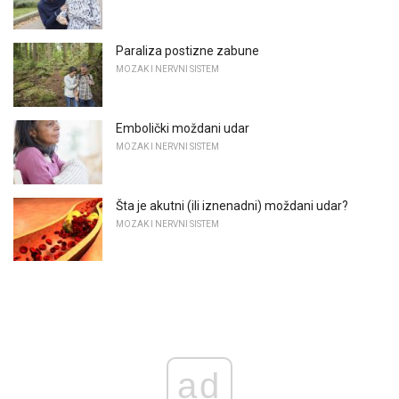
Paraliza postizne zabune
MOZAK I NERVNI SISTEM
Embolički moždani udar
MOZAK I NERVNI SISTEM
Šta je akutni (ili iznenadni) moždani udar?
MOZAK I NERVNI SISTEM
ad