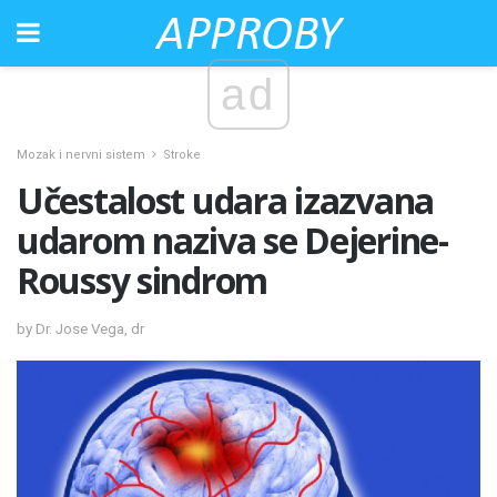
ad
Mozak i nervni sistem
Stroke
Učestalost udara izazvana
udarom naziva se Dejerine-
Roussy sindrom
by Dr. Jose Vega, dr