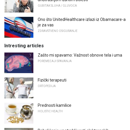
GUBITAK SLUHA / GLUVOĆA
Ono što UnitedHealthcare izlazi iz Obamacare-a
je za vas
ZDRAVSTVENO OSIGURANJE
Intresting articles
Zašto mi spavamo: Važnost obnove tela i uma
POREMEĆAJI SPAVANJA
Fizički terapeuti
ORTOPEDIJA
Prednosti kamilice
HOLISTIC HEALTH