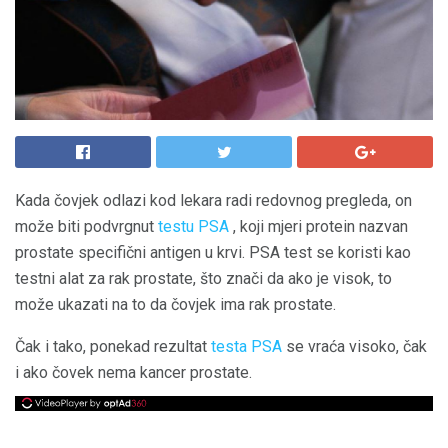
Kada čovjek odlazi kod lekara radi redovnog pregleda, on
može biti podvrgnut
testu PSA
, koji mjeri protein nazvan
prostate specifični antigen u krvi. PSA test se koristi kao
testni alat za rak prostate, što znači da ako je visok, to
može ukazati na to da čovjek ima rak prostate.
Čak i tako, ponekad rezultat
testa PSA
se vraća visoko, čak
i ako čovek nema kancer prostate.