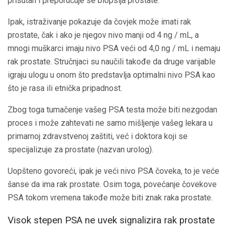
prisutan i preporučuje se biopsija prostate.
Ipak, istraživanje pokazuje da čovjek može imati rak
prostate, čak i ako je njegov nivo manji od 4 ng / mL, a
mnogi muškarci imaju nivo PSA veći od 4,0 ng / mL i nemaju
rak prostate. Stručnjaci su naučili takođe da druge varijable
igraju ulogu u onom što predstavlja optimalni nivo PSA kao
što je rasa ili etnička pripadnost.
Zbog toga tumačenje vašeg PSA testa može biti nezgodan
proces i može zahtevati ne samo mišljenje vašeg lekara u
primarnoj zdravstvenoj zaštiti, već i doktora koji se
specijalizuje za prostate (nazvan urolog).
Uopšteno govoreći, ipak je veći nivo PSA čoveka, to je veće
šanse da ima rak prostate. Osim toga, povećanje čovekove
PSA tokom vremena takođe može biti znak raka prostate.
Visok stepen PSA ne uvek signalizira rak prostate