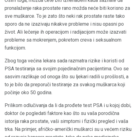
Osim toga, možda ćete biti iznenađeni kada saznate da
pronalaženje raka prostate rano možda neće biti korisno za
sve muškarce. To je zato što neki rak prostate raste tako
sporo da ne izazivaju nikakve probleme i nisu opasni po
život. Ali lečenje ih operacijom i radijacijom može izazvati
probleme sa mokrenjem, pokretom creva i seksualnom
funkcijom.
Zbog toga većina lekara sada razmatra rizike i koristi od
PSA testiranja sa svojim pojedinačnim pacijentima. Ovo se
sasvim razlikuje od onoga što su ljekari radili u prošlosti, a
to je bilo da preporuči testiranje za svakog muškarca koji
počinje oko 50 godina.
Prilikom odlučivanja da li da prođete test PSA i u kojoj dobi,
doktor će pogledati faktore kao što su vaša porodična
istorija raka prostate, vaši simptomi i fizički pregled i vaša
trka. Na primjer, afričko-američki muškarci su u većem riziku