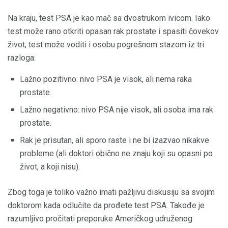
Na kraju, test PSA je kao mač sa dvostrukom ivicom. Iako
test može rano otkriti opasan rak prostate i spasiti čovekov
život, test može voditi i osobu pogrešnom stazom iz tri
razloga:
Lažno pozitivno: nivo PSA je visok, ali nema raka
prostate.
Lažno negativno: nivo PSA nije visok, ali osoba ima rak
prostate.
Rak je prisutan, ali sporo raste i ne bi izazvao nikakve
probleme (ali doktori obično ne znaju koji su opasni po
život, a koji nisu).
Zbog toga je toliko važno imati pažljivu diskusiju sa svojim
doktorom kada odlučite da prođete test PSA. Takođe je
razumljivo pročitati preporuke Američkog udruženog