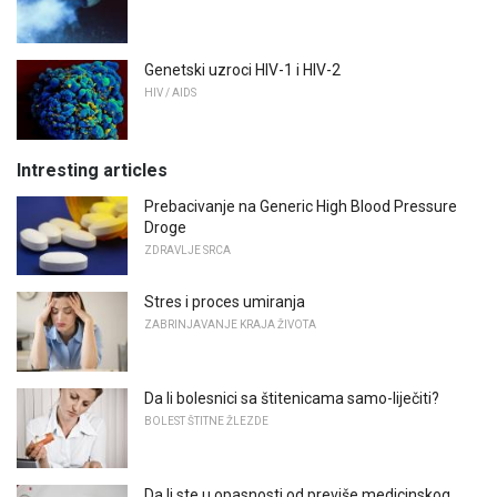
Genetski uzroci HIV-1 i HIV-2
HIV / AIDS
Intresting articles
Prebacivanje na Generic High Blood Pressure
Droge
ZDRAVLJE SRCA
Stres i proces umiranja
ZABRINJAVANJE KRAJA ŽIVOTA
Da li bolesnici sa štitenicama samo-liječiti?
BOLEST ŠTITNE ŽLEZDE
Da li ste u opasnosti od previše medicinskog