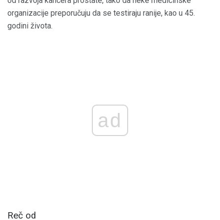
od razvoja kancera prostate, tako da neke medicinske
organizacije preporučuju da se testiraju ranije, kao u 45.
godini života.
ad
Reč od