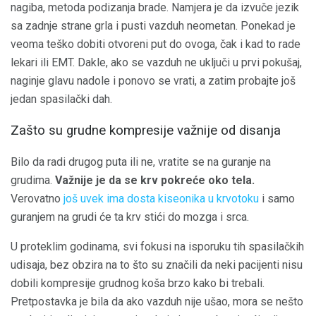
nagiba, metoda podizanja brade. Namjera je da izvuče jezik
sa zadnje strane grla i pusti vazduh neometan. Ponekad je
veoma teško dobiti otvoreni put do ovoga, čak i kad to rade
lekari ili EMT. Dakle, ako se vazduh ne uključi u prvi pokušaj,
naginje glavu nadole i ponovo se vrati, a zatim probajte još
jedan spasilački dah.
Zašto su grudne kompresije važnije od disanja
Bilo da radi drugog puta ili ne, vratite se na guranje na
grudima.
Važnije je da se krv pokreće oko tela.
Verovatno
još uvek ima dosta kiseonika u krvotoku
i samo
guranjem na grudi će ta krv stići do mozga i srca.
U proteklim godinama, svi fokusi na isporuku tih spasilačkih
udisaja, bez obzira na to što su značili da neki pacijenti nisu
dobili kompresije grudnog koša brzo kako bi trebali.
Pretpostavka je bila da ako vazduh nije ušao, mora se nešto