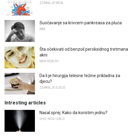
ZDRAVLJE SRCA
Suočavanje sa krivcem pankreasa za pluća
RAK
Šta očekivati ​​od benzoil peroksidnog tretmana
akni
SKIN HEALTH
Da li je hirurgija telesne težine prikladna za
djecu?
ZDRAVLJE DJECE
Intresting articles
Nasal sprej: Kako da koristim jednu?
UHO, NOS I GRLO