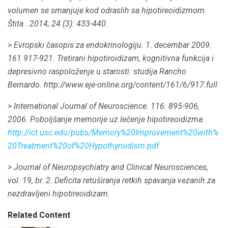
volumen se smanjuje kod odraslih sa hipotireoidizmom.
Štita
.
2014; 24 (3): 433-440.
> Evropski časopis za endokrinologiju.
1. decembar 2009.
161 917-921.
Tretirani hipotiroidizam, kognitivna funkcija i
depresivno raspoloženje u starosti: studija Rancho
Bernardo.
http://www.eje-online.org/content/161/6/917.full
> International Journal of Neuroscience.
116: 895-906,
2006. Poboljšanje memorije uz lečenje hipotireoidizma.
http://ict.usc.edu/pubs/Memory%20Improvement%20with%
20Treatment%20of%20Hypothyroidism.pdf
> Journal of Neuropsychiatry and Clinical Neurosciences,
vol.
19, br. 2. Deficita retuširanja retkih spavanja vezanih za
nezdravljeni hipotireoidizam.
Related Content