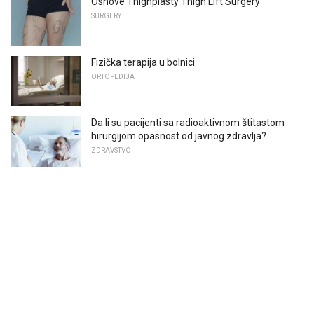
Osnove Thighplasty Thigh Lift Surgery
SURGERY
Fizička terapija u bolnici
ORTOPEDIJA
Da li su pacijenti sa radioaktivnom štitastom
hirurgijom opasnost od javnog zdravlja?
ZDRAVSTVO