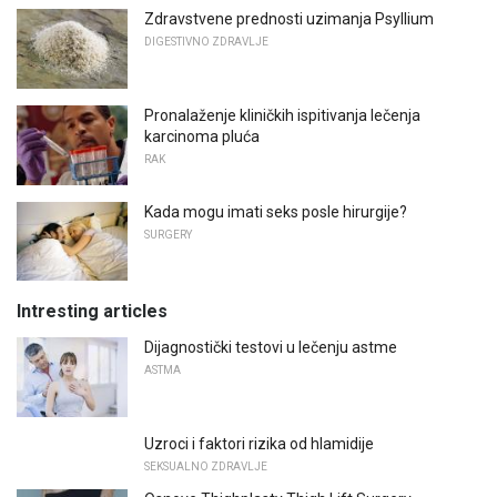
Zdravstvene prednosti uzimanja Psyllium
DIGESTIVNO ZDRAVLJE
Pronalaženje kliničkih ispitivanja lečenja
karcinoma pluća
RAK
Kada mogu imati seks posle hirurgije?
SURGERY
Intresting articles
Dijagnostički testovi u lečenju astme
ASTMA
Uzroci i faktori rizika od hlamidije
SEKSUALNO ZDRAVLJE