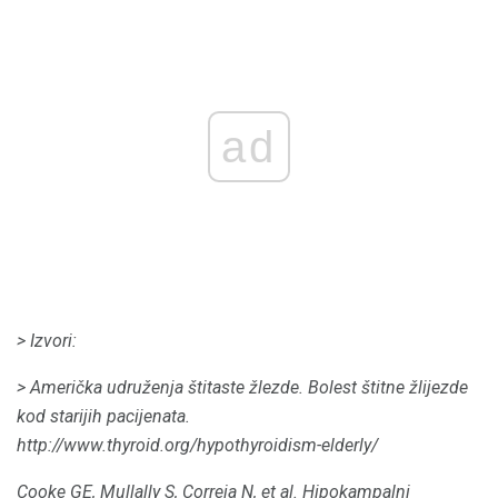
ad
> Izvori:
> Američka udruženja štitaste žlezde.
Bolest štitne žlijezde
kod starijih pacijenata.
http://www.thyroid.org/hypothyroidism-elderly/
Cooke GE, Mullally S, Correia N, et al.
Hipokampalni