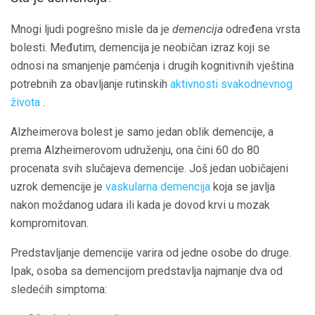
Mnogi ljudi pogrešno misle da je
demencija
određena vrsta
bolesti. Međutim, demencija je neobičan izraz koji se
odnosi na smanjenje pamćenja i drugih kognitivnih vještina
potrebnih za obavljanje rutinskih
aktivnosti svakodnevnog
života
.
Alzheimerova bolest je samo jedan oblik demencije, a
prema Alzheimerovom udruženju, ona čini 60 do 80
procenata svih slučajeva demencije. Još jedan uobičajeni
uzrok demencije je
vaskularna demencija
koja se javlja
nakon moždanog udara ili kada je dovod krvi u mozak
kompromitovan.
Predstavljanje demencije varira od jedne osobe do druge.
Ipak, osoba sa demencijom predstavlja najmanje dva od
sledećih simptoma: