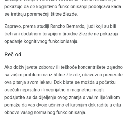
pokazuje da se kognitivno funkcionisanje poboljšava kada
se tretiraju poremećaji štitne žlezde.
Zapravo, prema studiji Rancho Bernardo, ljudi koji su bili
tretirani dodatnom terapijom tiroidne žlezde ne pokazuju
opadanje kognitivnog funkcionisanja.
Reč od
Ako doživljavate zaborav ili teškoće koncentrišete zajedno
sa vašim problemima iz štitne žlezde, obavezno prenesite
ova pitanja svom lekaru. Dok biste se možda u početku
osećali neprijatno ili neprijatno o magnetnoj magli,
podsjetite se da dijeljenje ovog znanja s vašim liječnikom
pomaže da vas dvoje učinimo efikasnijim dok radite u cilju
obnove vašeg normalnog funkcionisanja.