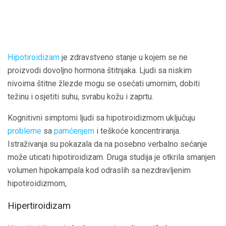
Hipotiroidizam
je zdravstveno stanje u kojem se ne
proizvodi dovoljno hormona štitnjaka. Ljudi sa niskim
nivoima štitne žlezde mogu se osećati umornim, dobiti
težinu i osjetiti suhu, svrabu kožu i zaprtu.
Kognitivni simptomi ljudi sa hipotiroidizmom uključuju
probleme
sa
pamćenjem
i teškoće koncentriranja.
Istraživanja su pokazala da na posebno verbalno sećanje
može uticati hipotiroidizam. Druga studija je otkrila smanjen
volumen hipokampala kod odraslih sa nezdravljenim
hipotiroidizmom,
Hipertiroidizam