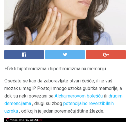
Efekti hipotiroidizma i hipertiroidizma na memoriju
Osećate se kao da zaboravljate stvari češće, ili je vaš
mozak u magli? Postoji mnogo uzroka gubitka memorije, a
dok su neki povezani sa
Alchajmerovom bolešću
ili
drugim
demencijama
, drugi su zbog
potencijalno reverzibilnih
uzroka
, od kojih je jedan poremećaj štitne žlezde.