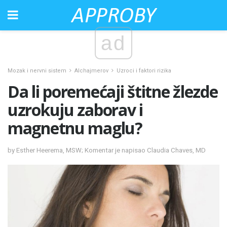
ad
Mozak i nervni sistem
Alchajmerov
Uzroci i faktori rizika
Da li poremećaji štitne žlezde
uzrokuju zaborav i
magnetnu maglu?
by Esther Heerema, MSW; Komentar je napisao Claudia Chaves, MD