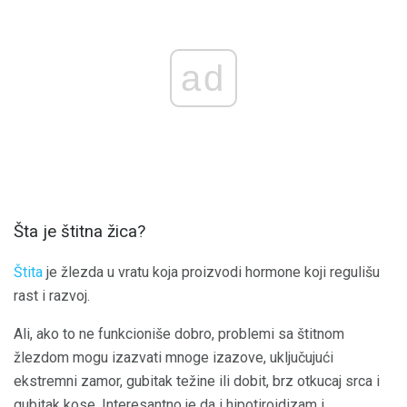
ad
Šta je štitna žica?
Štita
je žlezda u vratu koja proizvodi hormone koji regulišu
rast i razvoj.
Ali, ako to ne funkcioniše dobro, problemi sa štitnom
žlezdom mogu izazvati mnoge izazove, uključujući
ekstremni zamor, gubitak težine ili dobit, brz otkucaj srca i
gubitak kose. Interesantno je da i hipotiroidizam i