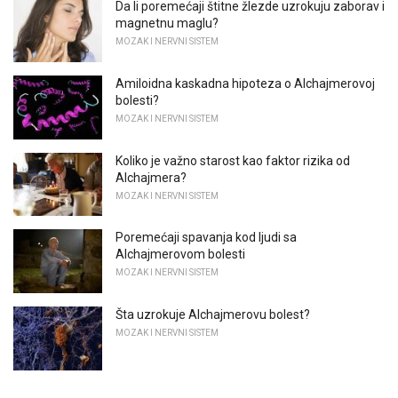
Da li poremećaji štitne žlezde uzrokuju zaborav i
magnetnu maglu?
MOZAK I NERVNI SISTEM
Amiloidna kaskadna hipoteza o Alchajmerovoj
bolesti?
MOZAK I NERVNI SISTEM
Koliko je važno starost kao faktor rizika od
Alchajmera?
MOZAK I NERVNI SISTEM
Poremećaji spavanja kod ljudi sa
Alchajmerovom bolesti
MOZAK I NERVNI SISTEM
Šta uzrokuje Alchajmerovu bolest?
MOZAK I NERVNI SISTEM