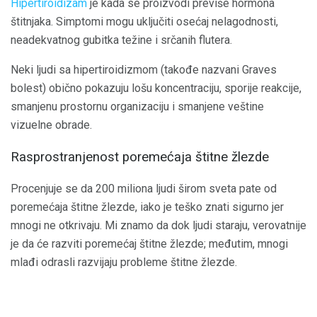
Hipertiroidizam
je kada se proizvodi previše hormona
štitnjaka. Simptomi mogu uključiti osećaj nelagodnosti,
neadekvatnog gubitka težine i srčanih flutera.
Neki ljudi sa hipertiroidizmom (takođe nazvani Graves
bolest) obično pokazuju lošu koncentraciju, sporije reakcije,
smanjenu prostornu organizaciju i smanjene veštine
vizuelne obrade.
Rasprostranjenost poremećaja štitne žlezde
Procenjuje se da 200 miliona ljudi širom sveta pate od
poremećaja štitne žlezde, iako je teško znati sigurno jer
mnogi ne otkrivaju. Mi znamo da dok ljudi staraju, verovatnije
je da će razviti poremećaj štitne žlezde; međutim, mnogi
mlađi odrasli razvijaju probleme štitne žlezde.