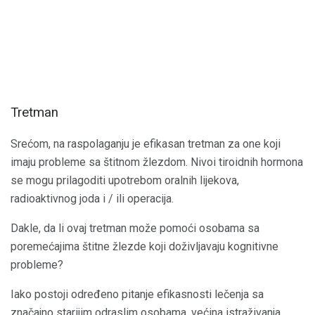
Tretman
Srećom, na raspolaganju je efikasan tretman za one koji
imaju probleme sa štitnom žlezdom. Nivoi tiroidnih hormona
se mogu prilagoditi upotrebom oralnih lijekova,
radioaktivnog joda i / ili operacija.
Dakle, da li ovaj tretman može pomoći osobama sa
poremećajima štitne žlezde koji doživljavaju kognitivne
probleme?
Iako postoji određeno pitanje efikasnosti lečenja sa
značajno starijim odraslim osobama, većina istraživanja