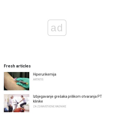
ad
Fresh articles
Hiperurikemija
ARTRITIS
Izbjegavanje grešaka prilikom otvaranja PT
klinike
ZA ZDRAVSTVENE RADNIKE