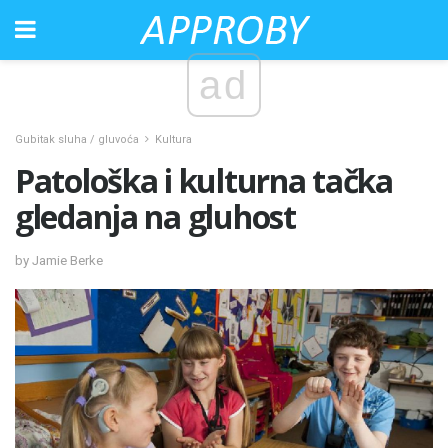
ad
Gubitak sluha / gluvoća
Kultura
Patološka i kulturna tačka
gledanja na gluhost
by Jamie Berke