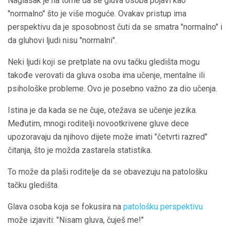
Naglasak je na tome da se gluva osoba pojavi kao
"normalno" što je više moguće. Ovakav pristup ima
perspektivu da je sposobnost čuti da se smatra "normalno" i
da gluhovi ljudi nisu "normalni".
Neki ljudi koji se pretplate na ovu tačku gledišta mogu
takođe verovati da gluva osoba ima učenje, mentalne ili
psihološke probleme. Ovo je posebno važno za dio učenja.
Istina je da kada se ne čuje, otežava se učenje jezika.
Međutim, mnogi roditelji novootkrivene gluve dece
upozoravaju da njihovo dijete može imati "četvrti razred"
čitanja, što je možda zastarela statistika.
To može da plaši roditelje da se obavezuju na patološku
tačku gledišta.
Glava osoba koja se fokusira na
patološku perspektivu
može izjaviti: "Nisam gluva, čuješ me!"