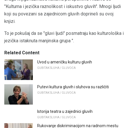
"Kulturna i jezička raznolikost i iskustvo gluvih". Mnogi ljudi
koji su povezani sa zajednicom gluvih doprineli su ovoj
knjizi.
To je pokušaj da se "gluvi ljudi" posmatraju kao kulturološka i
jezička istaknuta manjinska grupa ".
Related Content
Uvod u američku kulturu gluvih
GUBITAK SLUHA / GLUVOĆA
Putevi kultura gluvih i sluhova su različiti
GUBITAK SLUHA / GLUVOĆA
Istorija teatra u zajednici gluvih
GUBITAK SLUHA / GLUVOĆA
Rukovanje diskriminacijom na radnom mestu