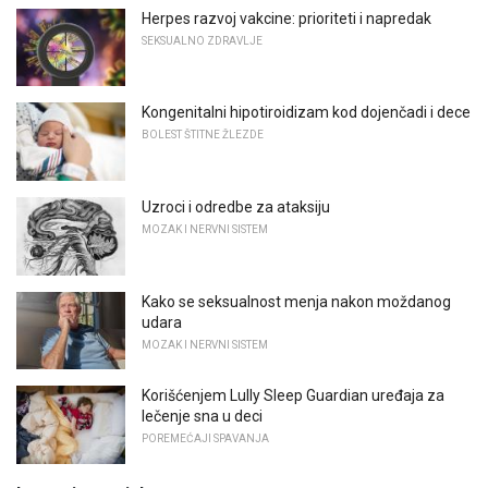
Herpes razvoj vakcine: prioriteti i napredak
SEKSUALNO ZDRAVLJE
Kongenitalni hipotiroidizam kod dojenčadi i dece
BOLEST ŠTITNE ŽLEZDE
Uzroci i odredbe za ataksiju
MOZAK I NERVNI SISTEM
Kako se seksualnost menja nakon moždanog
udara
MOZAK I NERVNI SISTEM
Korišćenjem Lully Sleep Guardian uređaja za
lečenje sna u deci
POREMEĆAJI SPAVANJA