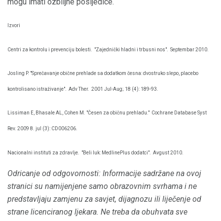
mogu imati ozbiljne posljedice.
Izvori
Centri za kontrolu i prevenciju bolesti.
"Zajednički hladni i trbusni nos".
Septembar 2010.
Josling P. "Sprečavanje obične prehlade sa dodatkom česna: dvostruko slepo, placebo
kontrolisano istraživanje".
Adv Ther.
2001 Jul-Aug; 18 (4): 189-93.
Lissiman E, Bhasale AL, Cohen M. "Česen za običnu prehladu."
Cochrane Database Syst
Rev. 2009 8. jul (3): CD006206.
Nacionalni instituti za zdravlje.
"Beli luk: MedlinePlus dodatci".
Avgust 2010.
Odricanje od odgovornosti: Informacije sadržane na ovoj
stranici su namijenjene samo obrazovnim svrhama i ne
predstavljaju zamjenu za savjet, dijagnozu ili liječenje od
strane licenciranog ljekara.
Ne treba da obuhvata sve