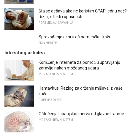
Šta se dešava ako ne koristim CPAP jednu noć?
Rizici, efekti i opasnosti
POREMEĆAJI SPAVANJA
Sprovođenje akni u afroameričkoj koži
SKIN HEALTH
Intresting articles
Korišćenje Interneta za pomoć u upravljanju
zdravlja nakon moždanog udara
MOZAK I NERVNI SISTEM
Hantavirus: Razlog za držanje miševa iz vaše
kuće
RIJETKE BOLESTI
Oštećenja lobanjskog nerva od glavne traume
MOZAK I NERVNI SISTEM