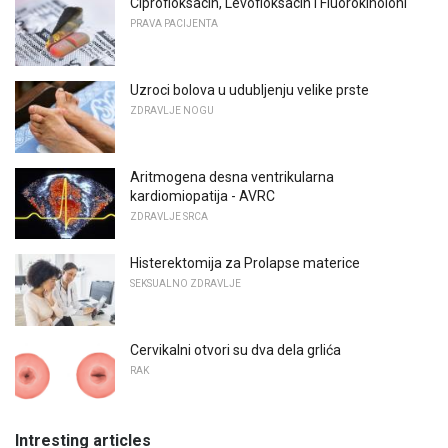
Ciprofloksacin, Levofloksacin i Fluorokinoloni
PRAVA PACIJENTA
Uzroci bolova u udubljenju velike prste
ZDRAVLJE NOGU
Aritmogena desna ventrikularna
kardiomiopatija - AVRC
ZDRAVLJE SRCA
Histerektomija za Prolapse materice
SEKSUALNO ZDRAVLJE
Cervikalni otvori su dva dela grlića
RAK
Intresting articles