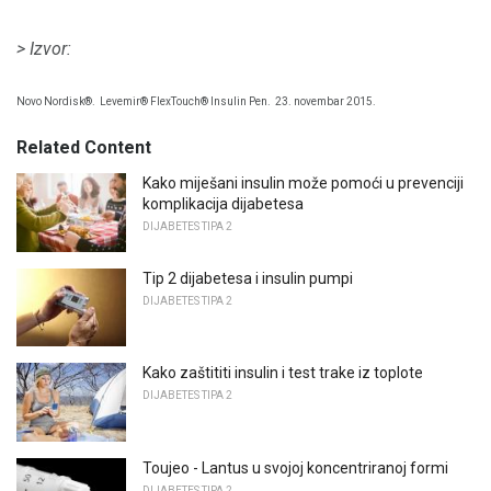
> Izvor:
Novo Nordisk®.
Levemir® FlexTouch® Insulin Pen.
23. novembar 2015.
Related Content
Kako miješani insulin može pomoći u prevenciji
komplikacija dijabetesa
DIJABETES TIPA 2
Tip 2 dijabetesa i insulin pumpi
DIJABETES TIPA 2
Kako zaštititi insulin i test trake iz toplote
DIJABETES TIPA 2
Toujeo - Lantus u svojoj koncentriranoj formi
DIJABETES TIPA 2