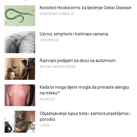
Koristeći Hookworms za liječenje Celiac Disease
DIGESTIVNO ZDRAVLJE
Uzroci, simptomi i tretmani ramena
ORTOPEDIJA
Razvojni pedijatri za decu sa autizmom
MOZAK I NERVNI SISTEM
Kada bi moga dijete mogla da preraste alergiju
na mleko?
ALERGIJE
Objašnjavanje lupus bola i zamora prijateljima i
porodici
LUPUS