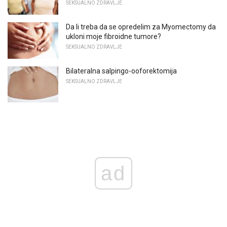
SEKSUALNO ZDRAVLJE
Da li treba da se opredelim za Myomectomy da
ukloni moje fibroidne tumore?
SEKSUALNO ZDRAVLJE
Bilateralna salpingo-ooforektomija
SEKSUALNO ZDRAVLJE
ad