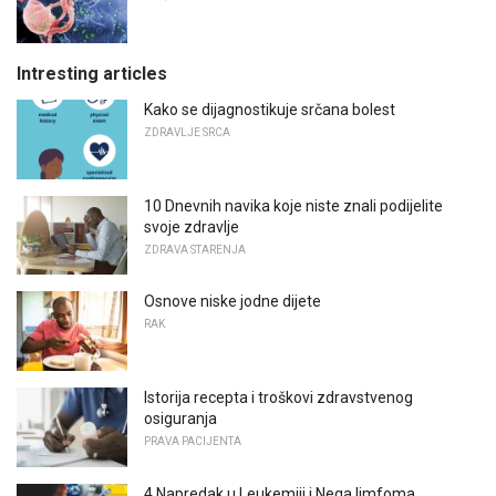
Intresting articles
Kako se dijagnostikuje srčana bolest
ZDRAVLJE SRCA
10 Dnevnih navika koje niste znali podijelite
svoje zdravlje
ZDRAVA STARENJA
Osnove niske jodne dijete
RAK
Istorija recepta i troškovi zdravstvenog
osiguranja
PRAVA PACIJENTA
4 Napredak u Leukemiji i Nega limfoma