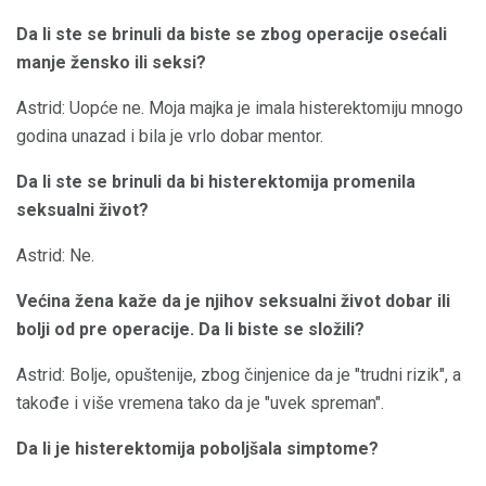
Da li ste se brinuli da biste se zbog operacije osećali
manje žensko ili seksi?
Astrid: Uopće ne. Moja majka je imala histerektomiju mnogo
godina unazad i bila je vrlo dobar mentor.
Da li ste se brinuli da bi histerektomija promenila
seksualni život?
Astrid: Ne.
Većina žena kaže da je njihov seksualni život dobar ili
bolji od pre operacije.
Da li biste se složili?
Astrid: Bolje, opuštenije, zbog činjenice da je "trudni rizik", a
takođe i više vremena tako da je "uvek spreman".
Da li je histerektomija poboljšala simptome?