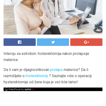
Intervju sa astridom: histerektomija nakon prolapsije
materice
Da li vam je dijagnostikovan
prolaps
materice? Da li
razmišljate o
histerektomiji
? Saznajte više o operaciji
hysterektomije od žene koja je već bila tamo!