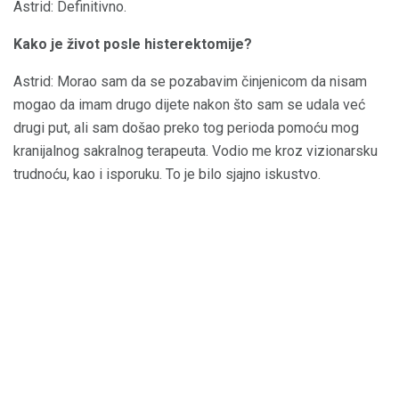
Astrid: Definitivno.
Kako je život posle histerektomije?
Astrid: Morao sam da se pozabavim činjenicom da nisam
mogao da imam drugo dijete nakon što sam se udala već
drugi put, ali sam došao preko tog perioda pomoću mog
kranijalnog sakralnog terapeuta. Vodio me kroz vizionarsku
trudnoću, kao i isporuku. To je bilo sjajno iskustvo.