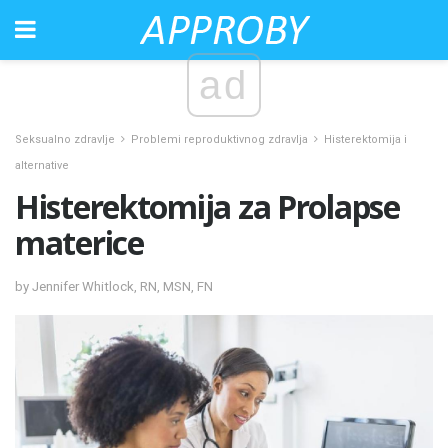
ad
Seksualno zdravlje
Problemi reproduktivnog zdravlja
Histerektomija i
alternative
Histerektomija za Prolapse
materice
by Jennifer Whitlock, RN, MSN, FN