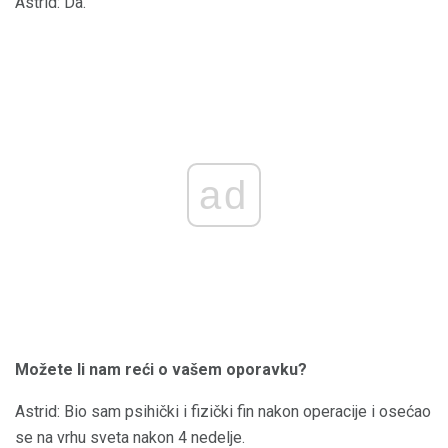
Astrid: Da.
ad
Možete li nam reći o vašem oporavku?
Astrid: Bio sam psihički i fizički fin nakon operacije i osećao
se na vrhu sveta nakon 4 nedelje.