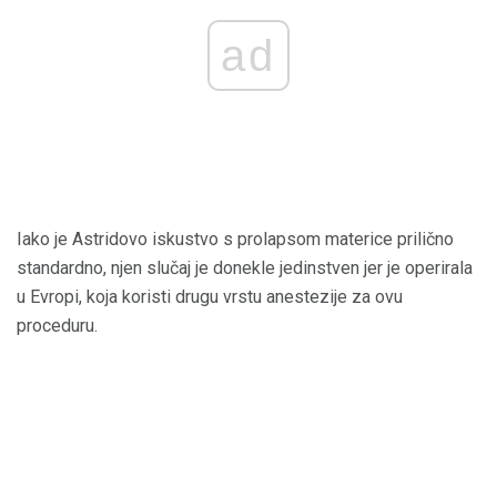
ad
Iako je Astridovo iskustvo s prolapsom materice prilično
standardno, njen slučaj je donekle jedinstven jer je operirala
u Evropi, koja koristi drugu vrstu anestezije za ovu
proceduru.