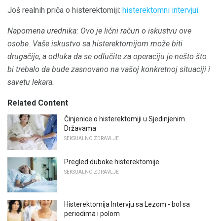
Još realnih priča o histerektomiji:
histerektomni intervjui
Napomena urednika: Ovo je lični račun o iskustvu ove
osobe.
Vaše iskustvo sa histerektomijom može biti
drugačije, a odluka da se odlučite za operaciju je nešto što
bi trebalo da bude zasnovano na vašoj konkretnoj situaciji i
savetu lekara.
Related Content
Činjenice o histerektomiji u Sjedinjenim
Državama
SEKSUALNO ZDRAVLJE
Pregled duboke histerektomije
SEKSUALNO ZDRAVLJE
Histerektomija Intervju sa Lezom - bol sa
periodima i polom