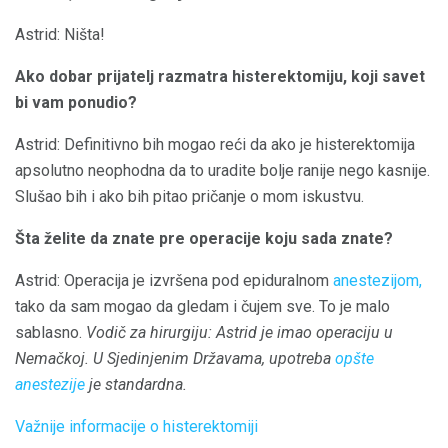
Astrid: Ništa!
Ako dobar prijatelj razmatra histerektomiju, koji savet
bi vam ponudio?
Astrid: Definitivno bih mogao reći da ako je histerektomija
apsolutno neophodna da to uradite bolje ranije nego kasnije.
Slušao bih i ako bih pitao pričanje o mom iskustvu.
Šta želite da znate pre operacije koju sada znate?
Astrid: Operacija je izvršena pod epiduralnom
anestezijom,
tako da sam mogao da gledam i čujem sve. To je malo
sablasno.
Vodič za hirurgiju: Astrid je imao operaciju u
Nemačkoj.
U Sjedinjenim Državama, upotreba
opšte
anestezije
je standardna.
Važnije informacije o histerektomiji