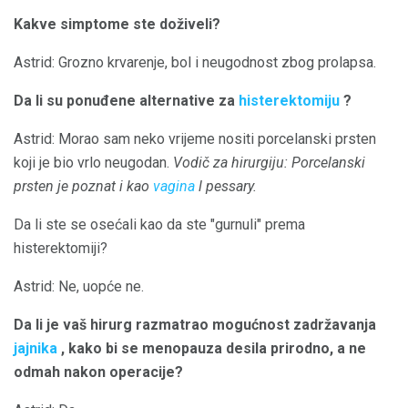
Kakve simptome ste doživeli?
Astrid: Grozno krvarenje, bol i neugodnost zbog prolapsa.
Da li su ponuđene alternative za
histerektomiju
?
Astrid: Morao sam neko vrijeme nositi porcelanski prsten
koji je bio vrlo neugodan.
Vodič za hirurgiju: Porcelanski
prsten je poznat i kao
vagina
l pessary.
Da li ste se osećali kao da ste "gurnuli" prema
histerektomiji?
Astrid: Ne, uopće ne.
Da li je vaš hirurg razmatrao mogućnost zadržavanja
jajnika
, kako bi se menopauza desila prirodno, a ne
odmah nakon operacije?