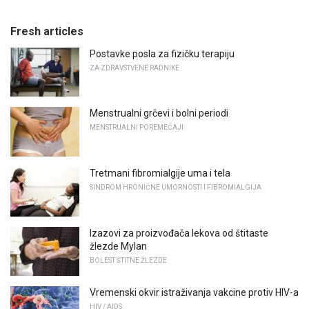
Fresh articles
Postavke posla za fizičku terapiju
ZA ZDRAVSTVENE RADNIKE
Menstrualni grčevi i bolni periodi
MENSTRUALNI POREMEĆAJI
Tretmani fibromialgije uma i tela
SINDROM HRONIČNE UMORNOSTI I FIBROMIALGIJA
Izazovi za proizvođača lekova od štitaste
žlezde Mylan
BOLEST ŠTITNE ŽLEZDE
Vremenski okvir istraživanja vakcine protiv HIV-a
HIV / AIDS