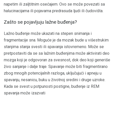
napetim ili zaljtitnim osećajem. Ovo se može povezati sa
halucinacijama ili pojavama predrasuda ljudi ili čudovišta.
Zašto se pojavljuju lažne buđenja?
Lažno buđenje može ukazati na stepen snimanja i
fragmentacije sna. Moguće je da mozak bude u višestrukim
stanjima stanja svesti ili spavanja istovremeno. Može se
pretpostaviti da se sa lažnim buđenjima može aktivirati deo
mozga koji je odgovoran za svesnost, dok deo koji generiše
živo sanjanje i dalje traje. Spavanje može biti fragmentirano
zbog mnogih potencijalnih razloga, uključujući i apneju u
spavanju, nesanicu, buku u životnoj sredini i druge uzroke.
Kada se svest u potpunosti postigne, buđenje iz REM
spavanja može izazvati