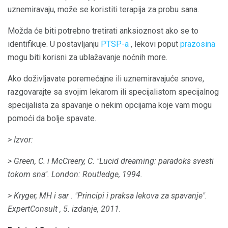
uznemiravaju, može se koristiti terapija za probu sana.
Možda će biti potrebno tretirati anksioznost ako se to
identifikuje. U postavljanju
PTSP-a
, lekovi poput
prazosina
mogu biti korisni za ublažavanje noćnih more.
Ako doživljavate poremećajne ili uznemiravajuće snove,
razgovarajte sa svojim lekarom ili specijalistom specijalnog
specijalista za spavanje o nekim opcijama koje vam mogu
pomoći da bolje spavate.
> Izvor:
> Green, C. i McCreery, C. "Lucid dreaming: paradoks svesti
tokom sna".
London:
Routledge,
1994.
> Kryger, MH
i sar
.
"Principi i praksa lekova za spavanje".
ExpertConsult
, 5. izdanje, 2011.