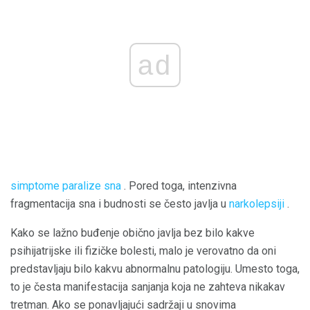
ad
simptome paralize sna
. Pored toga, intenzivna
fragmentacija sna i budnosti se često javlja u
narkolepsiji
.
Kako se lažno buđenje obično javlja bez bilo kakve
psihijatrijske ili fizičke bolesti, malo je verovatno da oni
predstavljaju bilo kakvu abnormalnu patologiju. Umesto toga,
to je česta manifestacija sanjanja koja ne zahteva nikakav
tretman. Ako se ponavljajući sadržaji u snovima