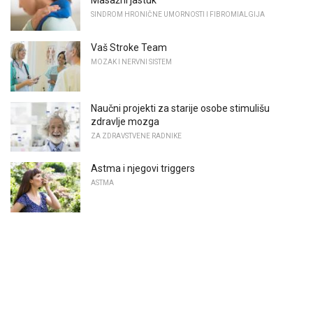
Masažni jastuk
SINDROM HRONIČNE UMORNOSTI I FIBROMIALGIJA
Vaš Stroke Team
MOZAK I NERVNI SISTEM
Naučni projekti za starije osobe stimulišu
zdravlje mozga
ZA ZDRAVSTVENE RADNIKE
Astma i njegovi triggers
ASTMA