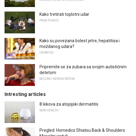
Kako tretirati toplotni udar
PRVA POMOĆ
Kako su povezana bolest jetre, hepatitisa i
moždanog udara?
HEPATITIS
Pripremite se za zubara sa svojim autističnim
detetom
MOZAK I NERVNI SISTEM
Intresting articles
8 lekova za atopijski dermatitis
SKIN HEALTH
Pregled: Homedics Shiatsu Back & Shoulders