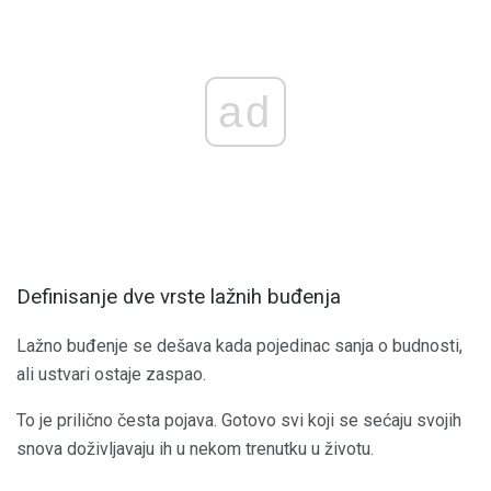
ad
Definisanje dve vrste lažnih buđenja
Lažno buđenje se dešava kada pojedinac sanja o budnosti,
ali ustvari ostaje zaspao.
To je prilično česta pojava. Gotovo svi koji se sećaju svojih
snova doživljavaju ih u nekom trenutku u životu.