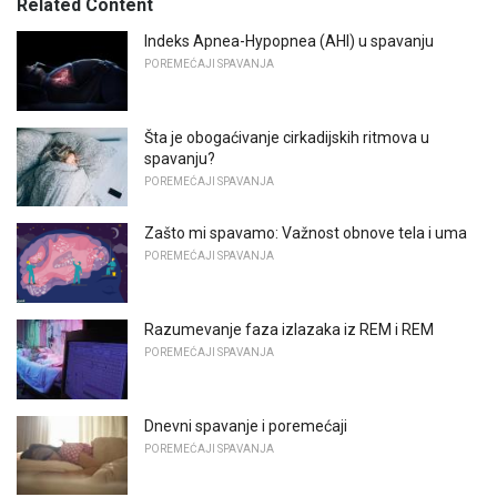
Related Content
Indeks Apnea-Hypopnea (AHI) u spavanju
POREMEĆAJI SPAVANJA
Šta je obogaćivanje cirkadijskih ritmova u
spavanju?
POREMEĆAJI SPAVANJA
Zašto mi spavamo: Važnost obnove tela i uma
POREMEĆAJI SPAVANJA
Razumevanje faza izlazaka iz REM i REM
POREMEĆAJI SPAVANJA
Dnevni spavanje i poremećaji
POREMEĆAJI SPAVANJA