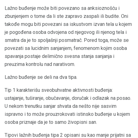
Lažno buđenje može biti povezano sa anksioznošću i
zbunjenjem o tome da li ste zapravo zaspali ili budite. Oni
takođe mogu biti povezani sa iskustvom izvan tela u kojem
je pogođena osoba odvojena od njegovog ili njenog tela i
smatra da je to spoljašnji posmatrač. Pored toga, može se
povezati sa lucidnim sanjanjem, fenomenom kojim osoba
spavanja postaje delimično svesna stanja sanjanja i
preuzima kontrolu nad narativom.
Lažno buđenje se deli na dva tipa.
Tip 1 karakterišu sveobuhvatne aktivnosti buđenja:
ustajanje, tuširanje, obučavanje, doručak i odlazak na posao.
U nekom trenutku sanjar shvata da nešto nije sasvim
ispravno i to može prouzrokovati istinsko buđenje u kojem
osoba priznaje da je to samo živopisni san.
Tipovi lažnih buđenja tipa 2 opisani su kao manje prijatni sa