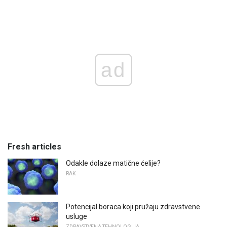
ad
Fresh articles
Odakle dolaze matične ćelije?
RAK
Potencijal boraca koji pružaju zdravstvene
usluge
ZDRAVSTVENA TEHNOLOGIJA