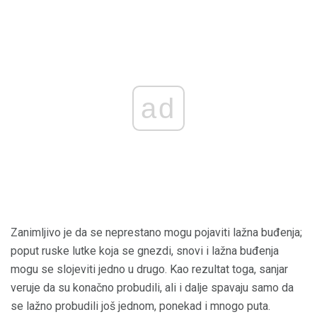
ad
Zanimljivo je da se neprestano mogu pojaviti lažna buđenja;
poput ruske lutke koja se gnezdi, snovi i lažna buđenja
mogu se slojeviti jedno u drugo. Kao rezultat toga, sanjar
veruje da su konačno probudili, ali i dalje spavaju samo da
se lažno probudili još jednom, ponekad i mnogo puta.