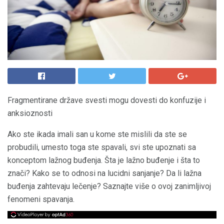
Fragmentirane države svesti mogu dovesti do konfuzije i
anksioznosti
Ako ste ikada imali san u kome ste mislili da ste se
probudili, umesto toga ste spavali, svi ste upoznati sa
konceptom lažnog buđenja. Šta je lažno buđenje i šta to
znači? Kako se to odnosi na lucidni sanjanje? Da li lažna
buđenja zahtevaju lečenje? Saznajte više o ovoj zanimljivoj
fenomeni spavanja.