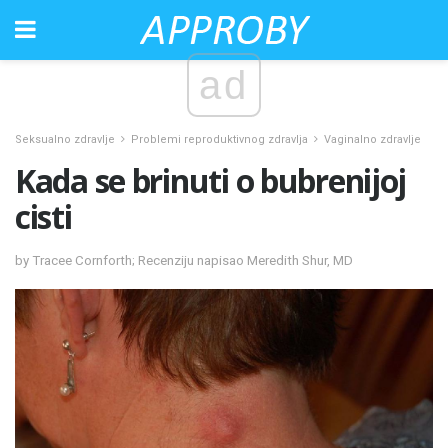
ad
Seksualno zdravlje
Problemi reproduktivnog zdravlja
Vaginalno zdravlje
Kada se brinuti o bubrenijoj
cisti
by Tracee Cornforth; Recenziju napisao Meredith Shur, MD