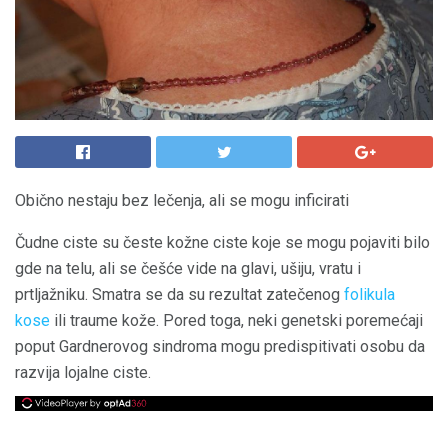
Obično nestaju bez lečenja, ali se mogu inficirati
Čudne ciste su česte kožne ciste koje se mogu pojaviti bilo
gde na telu, ali se češće vide na glavi, ušiju, vratu i
prtljažniku. Smatra se da su rezultat zatečenog
folikula
kose
ili traume kože. Pored toga, neki genetski poremećaji
poput Gardnerovog sindroma mogu predispitivati ​​osobu da
razvija lojalne ciste.