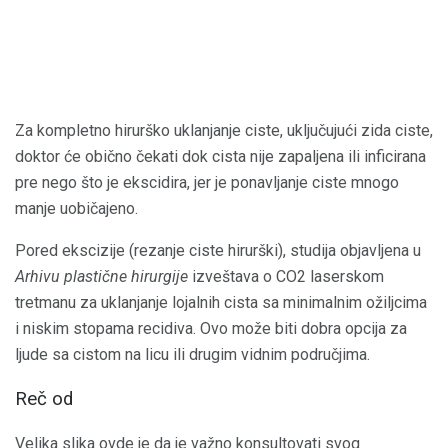
Za kompletno hirurško uklanjanje ciste, uključujući zida ciste,
doktor će obično čekati dok cista nije zapaljena ili inficirana
pre nego što je ekscidira, jer je ponavljanje ciste mnogo
manje uobičajeno.
Pored ekscizije (rezanje ciste hirurški), studija objavljena u
Arhivu plastične hirurgije
izveštava o CO2 laserskom
tretmanu za uklanjanje lojalnih cista sa minimalnim ožiljcima
i niskim stopama recidiva. Ovo može biti dobra opcija za
ljude sa cistom na licu ili drugim vidnim područjima.
Reč od
Velika slika ovde je da je važno konsultovati svog