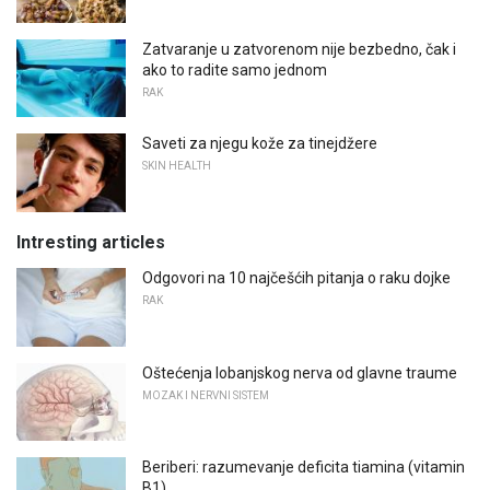
Zatvaranje u zatvorenom nije bezbedno, čak i
ako to radite samo jednom
RAK
Saveti za njegu kože za tinejdžere
SKIN HEALTH
Intresting articles
Odgovori na 10 najčešćih pitanja o raku dojke
RAK
Oštećenja lobanjskog nerva od glavne traume
MOZAK I NERVNI SISTEM
Beriberi: razumevanje deficita tiamina (vitamin
B1)