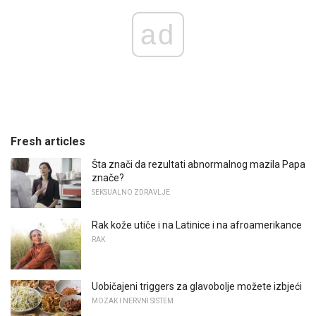
ad
Fresh articles
Šta znači da rezultati abnormalnog mazila Papa
znače?
SEKSUALNO ZDRAVLJE
Rak kože utiče i na Latinice i na afroamerikance
RAK
Uobičajeni triggers za glavobolje možete izbjeći
MOZAK I NERVNI SISTEM