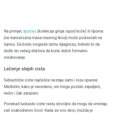
Na primjer,
apsces
(kolekcija gnoja ispod kože) ili lipoma
(ne-kancerozna masa masnog tkiva) može podsećati na
lojnicu. Da biste osigurali tačnu dijagnozu, trebalo bi da
dođe do vašeg doktora da biste dobili formalno
vrednovanje.
Lečenje slepih cista
Sebastične ciste najčešće nestaju sami i nisu opasne.
Međutim, kako je navedeno, oni mogu postati zapaljeni,
nežni i čak zaraženi.
Ponekad luckaste ciste rastu dovoljno da mogu da ometaju
vaš svakodnevni život. Kada se ovo desi, možda je