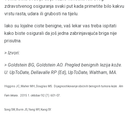
zdravstvenog osiguranja svaki put kada primetite bilo kakvu
vrstu rasta, udara ili grubosti na tijelu.
Iako su lojalne ciste benigne, vaš lekar vas treba ispitati
kako biste osigurali da još jedna zabrinjavajuća briga nije
prisutna.
> Izvori:
> Goldstein BG, Goldstein AO.
Pregled benignih lezija kože.
U: UpToDate, Dellavalle RP (Ed), UpToDate, Waltham, MA.
Higgins JC, Maher MH, Douglas MS.
Dijagnostikovanje običnih benignih tumora kože.
Am
Fam lekara
.
2015 1. oktobar 92 (7): 601-07.
Song SW, Burm JS, Yang WY, Kang SY.