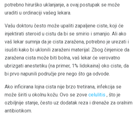
potrebno hirurško uklanjanje, a ovaj postupak se može
uraditi u ordinaciji vašeg lekara.
Vašu doktoru često može upaliti zapaljene ciste, koji će
injektirati steroid u cistu da bi se smirio i smanjio. Ali ako
vaš lekar sumnja da je cista zaražena, potrebno je urezati i
isušiti kako bi uklonili zaraženi materijal. Zbog činjenice da
zaražena cista može biti bolna, vaš lekar će verovatno
ubrizgati anestetiku (na primer, 1% lidokaina) oko ciste, da
bi prvo napunili područje pre nego što ga odvode.
Ako inficirana lojna cista nije brzo tretirana, infekcija se
može širiti u okolnu kožu. Ovo se zove
celulitis
, što je
ozbiljnije stanje, često uz dodatak reza i drenaže za oralnim
antibiotikom.