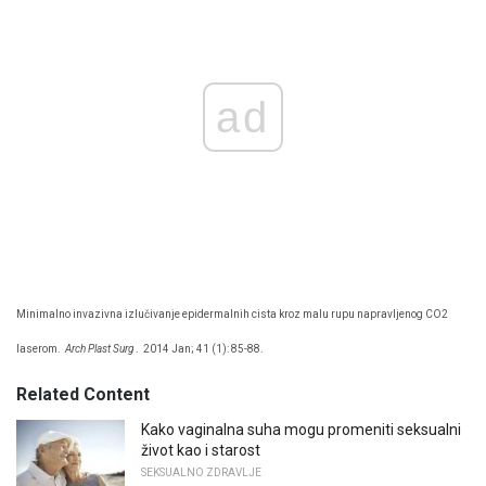
ad
Minimalno invazivna izlučivanje epidermalnih cista kroz malu rupu napravljenog CO2
laserom.
Arch Plast Surg
.
2014 Jan; 41 (1): 85-88.
Related Content
Kako vaginalna suha mogu promeniti seksualni
život kao i starost
SEKSUALNO ZDRAVLJE