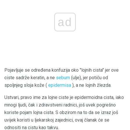
ad
Pojavljuje se određena konfuzija oko "lojnih cista" jer ove
ciste sadrže keratin, a ne
sebum
(ulje), jer potiču od
spoljnjeg sloja kože (
epidermisa
), a ne lojnih žlezda.
Ustvari, pravo ime za lojne ciste je epidermoidna cista, iako
mnogi ljudi, čak i zdravstveni radnici, još uvek pogrešno
koriste pojam lojna cista. S obzirom na to da se izraz još
uvijek koristi u ljekarskoj zajednici, ovaj članak će se
odnositi na cistu kao takvu.