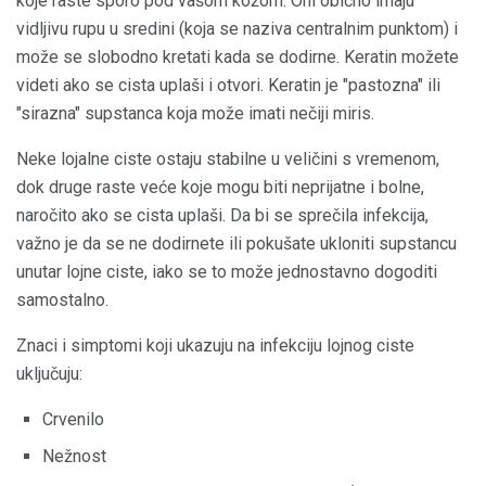
koje raste sporo pod vašom kožom. Oni obično imaju
vidljivu rupu u sredini (koja se naziva centralnim punktom) i
može se slobodno kretati kada se dodirne. Keratin možete
videti ako se cista uplaši i otvori. Keratin je "pastozna" ili
"sirazna" supstanca koja može imati nečiji miris.
Neke lojalne ciste ostaju stabilne u veličini s vremenom,
dok druge raste veće koje mogu biti neprijatne i bolne,
naročito ako se cista uplaši. Da bi se sprečila infekcija,
važno je da se ne dodirnete ili pokušate ukloniti supstancu
unutar lojne ciste, iako se to može jednostavno dogoditi
samostalno.
Znaci i simptomi koji ukazuju na infekciju lojnog ciste
uključuju:
Crvenilo
Nežnost