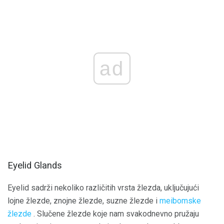
ad
Eyelid Glands
Eyelid sadrži nekoliko različitih vrsta žlezda, uključujući
lojne žlezde, znojne žlezde, suzne žlezde i
meibomske
žlezde
. Slučene žlezde koje nam svakodnevno pružaju