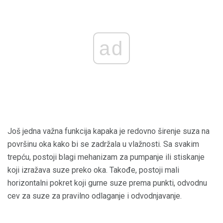
ad
Još jedna važna funkcija kapaka je redovno širenje suza na
površinu oka kako bi se zadržala u vlažnosti. Sa svakim
trepću, postoji blagi mehanizam za pumpanje ili stiskanje
koji izražava suze preko oka. Takođe, postoji mali
horizontalni pokret koji gurne suze prema punkti, odvodnu
cev za suze za pravilno odlaganje i odvodnjavanje.