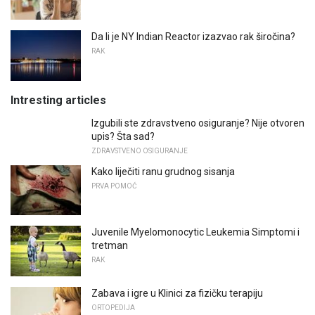
Da li je NY Indian Reactor izazvao rak širočina?
RAK
Intresting articles
Izgubili ste zdravstveno osiguranje? Nije otvoren
upis? Šta sad?
ZDRAVSTVENO OSIGURANJE
Kako liječiti ranu grudnog sisanja
PRVA POMOĆ
Juvenile Myelomonocytic Leukemia Simptomi i
tretman
RAK
Zabava i igre u Klinici za fizičku terapiju
ORTOPEDIJA