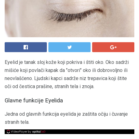
Eyelid je tanak sloj kože koji pokriva i štiti oko. Oko sadrži
mišiće koji povlači kapak da "otvori" oko ili dobrovoljno ili
neovlašćeno. Ljudski kapci sadrže niz trepavica koji štite
oči od čestica prašine, stranih tela i znoja.
Glavne funkcije Eyelida
Jedna od glavnih funkcija eyelida je zaštita očiju i čuvanje
stranih tela.