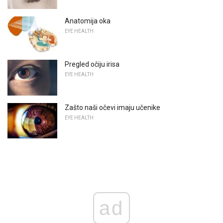
Anatomija oka
EYE HEALTH
Pregled očiju irisa
EYE HEALTH
Zašto naši očevi imaju učenike
EYE HEALTH
ad