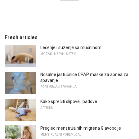
Fresh articles
Lečenje i suzenje sa mučninom
MOZAK I NERVNI SISTEM
Nosalne jastučnice CPAP maske za apnea za
spavanje
POREMEĆAJI SPAVANJA
Kako sprečiti slipove i padove
ARTRITIS
Pregled menstrualnih migrena Glavobolje
MENSTRUALNI POREMEĆAJI