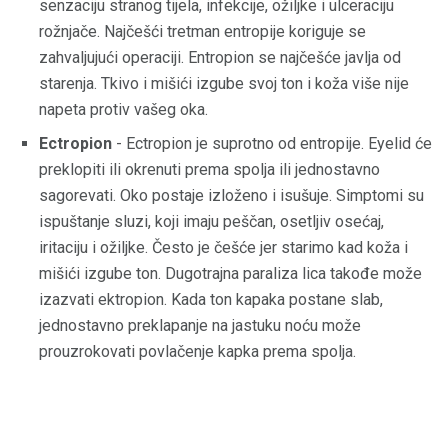
senzaciju stranog tijela, infekcije, ožiljke i ulceraciju
rožnjače. Najčešći tretman entropije koriguje se
zahvaljujući operaciji. Entropion se najčešće javlja od
starenja. Tkivo i mišići izgube svoj ton i koža više nije
napeta protiv vašeg oka.
Ectropion
- Ectropion je suprotno od entropije. Eyelid će
preklopiti ili okrenuti prema spolja ili jednostavno
sagorevati. Oko postaje izloženo i isušuje. Simptomi su
ispuštanje sluzi, koji imaju peščan, osetljiv osećaj,
iritaciju i ožiljke. Često je češće jer starimo kad koža i
mišići izgube ton. Dugotrajna paraliza lica takođe može
izazvati ektropion. Kada ton kapaka postane slab,
jednostavno preklapanje na jastuku noću može
prouzrokovati povlačenje kapka prema spolja.