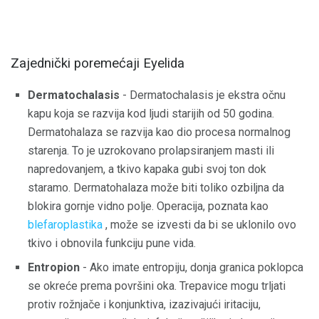
Zajednički poremećaji Eyelida
Dermatochalasis
- Dermatochalasis je ekstra očnu
kapu koja se razvija kod ljudi starijih od 50 godina.
Dermatohalaza se razvija kao dio procesa normalnog
starenja. To je uzrokovano prolapsiranjem masti ili
napredovanjem, a tkivo kapaka gubi svoj ton dok
staramo. Dermatohalaza može biti toliko ozbiljna da
blokira gornje vidno polje. Operacija, poznata kao
blefaroplastika
, može se izvesti da bi se uklonilo ovo
tkivo i obnovila funkciju pune vida.
Entropion
- Ako imate entropiju, donja granica poklopca
se okreće prema površini oka. Trepavice mogu trljati
protiv rožnjače i konjunktiva, izazivajući iritaciju,