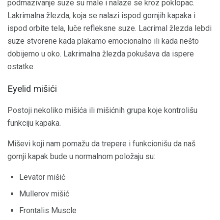
podmazivanje suze su male i nalaze se kroz poklopac.
Lakrimalna žlezda, koja se nalazi ispod gornjih kapaka i
ispod orbite tela, luče refleksne suze. Lacrimal žlezda lebdi
suze stvorene kada plakamo emocionalno ili kada nešto
dobijemo u oko. Lakrimalna žlezda pokušava da ispere
ostatke.
Eyelid mišići
Postoji nekoliko mišića ili mišićnih grupa koje kontrolišu
funkciju kapaka.
Miševi koji nam pomažu da trepere i funkcionišu da naš
gornji kapak bude u normalnom položaju su:
Levator mišić
Mullerov mišić
Frontalis Muscle