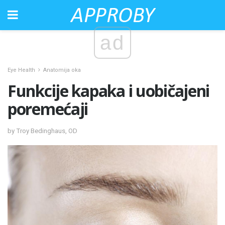
ad
Eye Health
Anatomija oka
Funkcije kapaka i uobičajeni
poremećaji
by Troy Bedinghaus, OD