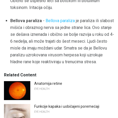
Obično se uspešno leči sa botoxom ili botulinum
toksinom. Iritacija očiju.
Bellova paraliza
-
Bellova paraliza
je paraliza ili slabost
mišića i obraznog nerva sa jedne strane lica. Ovo stanje
se dešava iznenada i obično se bolje razvija u roku od 4-
6 nedelja, ali može trajati do šest meseci. Ljudi često
misle da imaju moždani udar. Smatra se da je Bellovu
paralizu uzrokovana virusom herpesa koji uzrokuje
hladne rane koje reaktiviraju u trenucima stresa.
Related Content
Anatomija retine
EYE HEALTH
Funkcije kapaka i uobičajeni poremećaji
EYE HEALTH