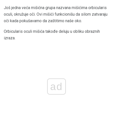
Još jedna veća mišićna grupa nazvana mišićima orbicularis
oculi, okružuje oči. Ovi mišići funkcionišu da silom zatvaraju
oči kada pokušavamo da zaštitimo naše oko.
Orbicularis oculi mišića takođe deluju u obliku obraznih
izraza.
ad