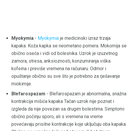
Myokymia
-
Myokymia
je medicinski izraz trzaja
kapaka. Koža kapka se neometano pomera. Mokomija se
obično oseća i vidi od bolesnika. Uzrok je izuzetnog
zamora, stresa, anksioznosti, konzumiranja viška
kofeina i previše vremena na računaru. Odmor i
opuštanje obično su sve što je potrebno za rješavanje
miokimije.
Blefarospazam
- Blefarospazam je abnormalna, snažna
kontrakcija mišića kapaka Tačan uzrok nije poznat i
izgleda da nije povezan sa drugim bolestima. Simptomi
obično počinju sporo, ali s vremena na vreme
povećavaju prisilne kontrakcije koje uključuju oba kapaka.