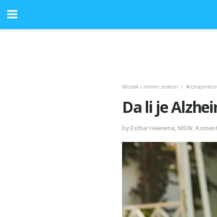
Mozak i nervni sistem
Alchajmero
Da li je Alzh
by Esther Heerema, MSW; Komenta