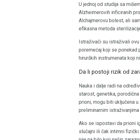
U jednoj od studija sa miše
Alzheimerovih inficiranih pro
Alchajmerovu bolest, ali sam
efikasna metoda sterilizacij
Istraživači su istraživali o
poremećaj koji se ponekad p
hirurških instrumenata koji n
Da li postoji rizik od 
Nauka i dalje radi na određi
starost, genetika, porodična 
prioni, mogu biti uključena 
preliminarnim istraživanjima
Ako se ispostavi da prioni i
slučajni ili čak intimni fizi
nije na bilo koji način zara