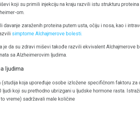
iševi koji su primili injekciju na kraju razvili istu strukturu prote
zheimer-om.
i davanje zaraženih proteina putem usta, očiju i nosa, kao i intr
razvili
simptome Alchajmerove bolesti.
a je da su zdravi miševi takođe razvili ekvivalent Alchajmerove 
nata sa Alzheimerovim ljudima.
sa ljudima
 (studija koja upoređuje osobe izložene specifičnom faktoru za on
 ljudi koji su prethodno ubrizgani u ljudske hormone rasta. Istraž
u to vreme) sadržavali male količine