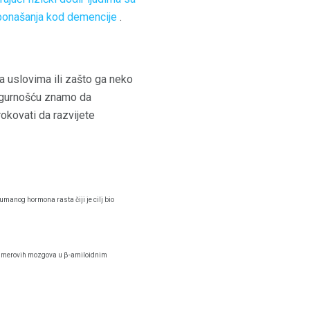
ponašanja kod demencije
.
a uslovima ili zašto ga neko
sigurnošću znamo da
okovati da razvijete
umanog hormona rasta čiji je cilj bio
hajmerovih mozgova u β-amiloidnim