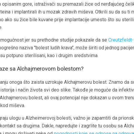
m opisanim gore, istraživači su premazali žice od nerđajućeg čel
teina i implantirali ih u mozak zdravih miševa. Otkrili su da su ti m
o ako su žice bile kuvane prije implantacije umesto što su steril
e.
vu mogućnost jer su prethodne studije pokazale da se
Creutzfeldt
ogrešno naziva "bolest ludih krava", može širiti od jednog pacij
isu potpuno sterilisani, kao i drugim sredstvima.
zaraze sa Alchajmerovom bolestom?
vanju onoga što zaista uzrokuje Alchajmerovu bolest. Znamo da su 
istorija i način života svi deo slike. Takođe je moguće da infekti
u Alchajmerovu bolest, ali ovaj potencijal nije dokazan u ovom tre
 kod miševa.
graju ulogu u Alzheimerovoj bolesti, važno je zapamtiti da prions
čki kontakt sa drugima. Dakle, napredujte i zagrlite tu osobu sa Al
zna i mogu doživeti neke od
pogodnosti koje se odnose na odgovaraj