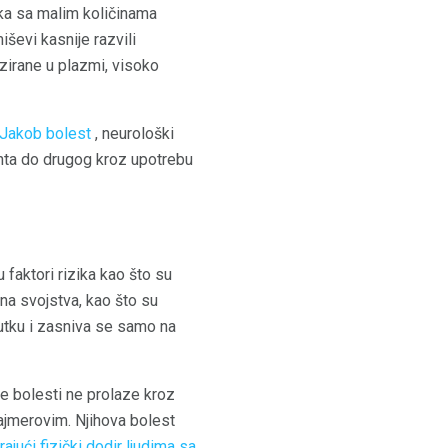
ika sa malim količinama
iševi kasnije razvili
izirane u plazmi, visoko
-Jakob bolest
, neurološki
enta do drugog kroz upotrebu
faktori rizika kao što su
vna svojstva, kao što su
nutku i zasniva se samo na
ke bolesti ne prolaze kroz
chajmerovim. Njihova bolest
ući fizički dodir ljudima sa