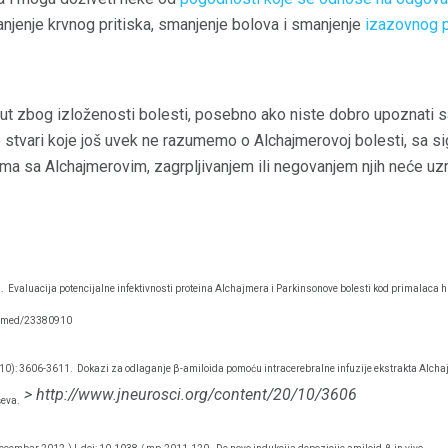
anjenje krvnog pritiska, smanjenje bolova i smanjenje
izazovnog 
nut zbog izloženosti bolesti, posebno ako niste dobro upoznati s
ko stvari koje još uvek ne razumemo o Alchajmerovoj bolesti, sa 
ma sa Alchajmerovim, zagrpljivanjem ili negovanjem njih neće uzr
.
Evaluacija potencijalne infektivnosti proteina Alchajmera i Parkinsonove bolesti kod primalaca h
ubmed/23380910
(10): 3606-3611.
Dokazi za odlaganje β-amiloida pomoću intracerebralne infuzije ekstrakta Alc
> http://www.jneurosci.org/content/20/10/3606
ševa.