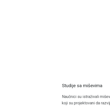
Studije sa miševima
Naučnici su istraživali mišev
koji su projektovani da razvi