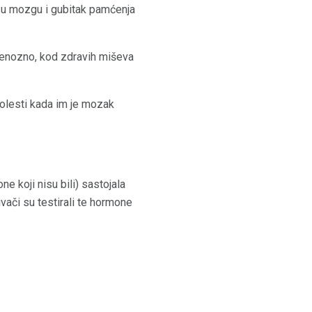
ina u mozgu i gubitak pamćenja
avenozno, kod zdravih miševa
bolesti kada im je mozak
e koji nisu bili) sastojala
ivači su testirali te hormone