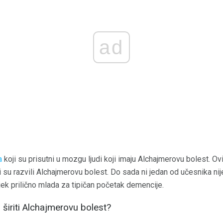
ad
a
koji su prisutni u mozgu ljudi koji imaju Alchajmerovu bolest. Ovi 
 li su razvili Alchajmerovu bolest. Do sada ni jedan od učesnika ni
ijek prilično mlada za tipičan početak demencije.
 širiti Alchajmerovu bolest?