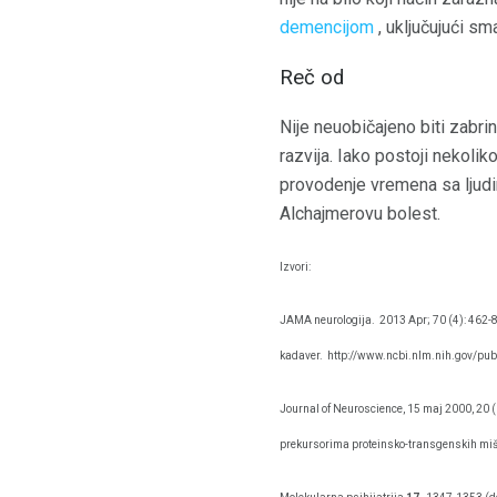
demencijom
, uključujući sm
Reč od
Nije neuobičajeno biti zabri
razvija. Iako postoji nekoli
provodenje vremena sa ljudi
Alchajmerovu bolest.
Izvori:
JAMA neurologija.
2013 Apr; 70 (4): 462-8
kadaver.
http://www.ncbi.nlm.nih.gov/p
Journal of Neuroscience, 15 maj 2000, 20 
prekursorima proteinsko-transgenskih mi