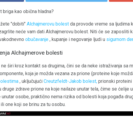
t briga kao obična hladna?
ožete "dobiti"
Alchajmerovu bolest
da provode vreme sa ljudima ko
j zagrlite neće vam dati Alchajmerovu bolest. Niti će se zaposliti
svakodnevno
obučavanje
, kupanje i negovanje ljudi u
sigurnom dem
renja Alchajmerove bolesti
ne širi kroz kontakt sa drugima, čini se da neke istraživanja sa
komponente, koja je možda vezana za prione (proteine ​​koje možd
bolestima
, uključujući
Creutzfeldt-Jakob bolest,
prionski proteini
ju druge zdrave prione na koje nailaze unutar tela, čime se ćelije 
e unutar osobe, praktično nema rizika od bolesti koja pogađa drug
ili one koji se brinu za tu osobu.