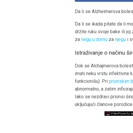
Da li se Alzheimerova boles
Da li se ikada pitate da li m
držite ruku svoje bake ili jo
za
negu u domu
za
njegu
i 
Istraživanje o načinu ši
Dok se Alchajmerova bolest 
imati neku vrstu infektivne 
funkcionišu). Pri
prionskim 
abnormalno, a zatim inficira
Iako se nezdravi prionsi šir
uključujući članove porodice 