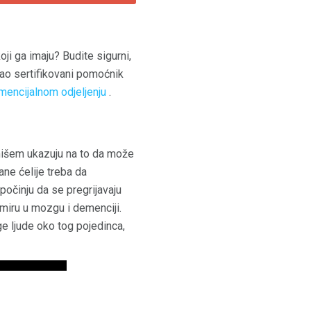
ji ga imaju? Budite sigurni,
 kao sertifikovani pomoćnik
encijalnom odjeljenju
.
 mišem ukazuju na to da može
ane ćelije treba da
 počinju da se pregrijavaju
umiru u mozgu i demenciji.
e ljude oko tog pojedinca,