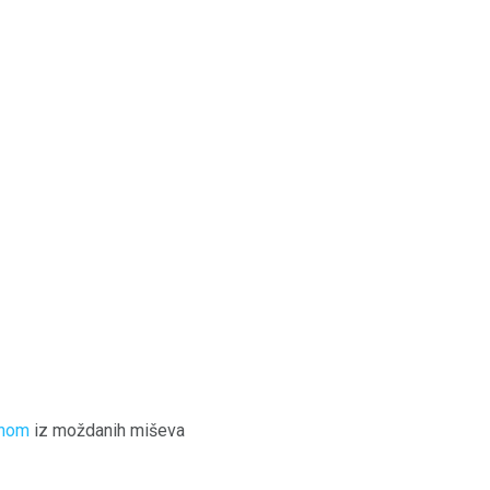
inom
iz moždanih miševa