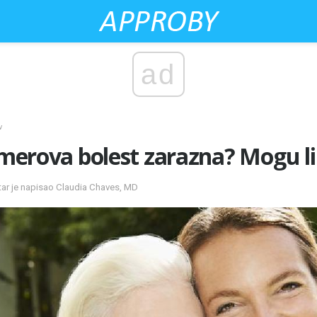
ad
v
eimerova bolest zarazna? Mogu li
r je napisao Claudia Chaves, MD