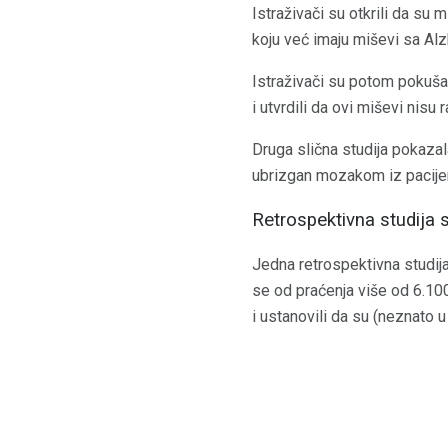
Istraživači su otkrili da su m
koju već imaju miševi sa Al
Istraživači su potom pokušal
i utvrdili da ovi miševi nisu 
Druga slična studija pokazal
ubrizgan mozakom iz pacije
Retrospektivna studija 
Jedna retrospektivna studija
se od praćenja više od 6.100
i ustanovili da su (neznato 