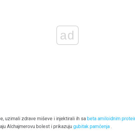
ad
e, uzimali zdrave miševe i injektirali ih sa
beta amiloidnim prote
jaju Alchajmerovu bolest i prikazuju
gubitak pamćenja
.