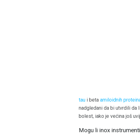
tau
i beta
amiloidnih protein
nadgledani da bi utvrdili da
bolest, iako je većina još uv
Mogu li inox instrumenti