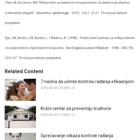
Chen, MJ & Creinin, MD "Mifepriston sa bukalnim misoprostolom za medicinski abortus:
sistematski pregled."
Akušerstvo i ginekologija
.
2015;
126,1: 12-21.
Pristup privatnom
pretplatom
Špic, IM, Bardin, CW, Benton, L. i Robbins, A. (1998).
Prekid rane trudnoće sa mifepristonom
i misoprostolom u Sjedinjenim Državama.
New England Journal of Medicine
.
1998;
338 (18):
1241-47.
Pristup privatnom pretplatom.
Related Content
7 načina da učinite kontrolu rađanja efikasnijom
SEKSUALNO ZDRAVLJE
Krizni centar za prevenciju trudnoće
SEKSUALNO ZDRAVLJE
Sprečavanje otkaza kontrole rađanja