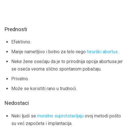
Prednosti
Efektivno.
Manje nametljivo i bolno za telo nego
hirurški abortus
.
Neke žene osećaju da je to prirodnija opcija abortusa jer
se oseća veoma slično spontanom pobačaju.
Privatno.
Može se koristiti rano u trudnoći.
Nedostaci
Neki ljudi se
moralno suprotstavljaju
ovoj metodi pošto
su već započeta i implantacija.