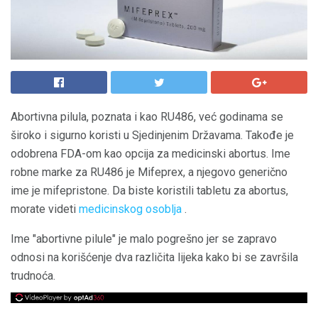
Abortivna pilula, poznata i kao RU486, već godinama se
široko i sigurno koristi u Sjedinjenim Državama. Takođe je
odobrena FDA-om kao opcija za medicinski abortus. Ime
robne marke za RU486 je Mifeprex, a njegovo generično
ime je mifepristone. Da biste koristili tabletu za abortus,
morate videti
medicinskog osoblja
.
Ime "abortivne pilule" je malo pogrešno jer se zapravo
odnosi na korišćenje dva različita lijeka kako bi se završila
trudnoća.