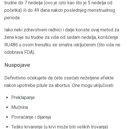
trudne do 7 nedelja (ovo je isto kao što je 5 nedelja od
poĉetka) ili do 49 dana nakon poslednjeg menstrualnog
perioda.
Iako neki zdravstveni radnici i dalje koriste ovaj metod za
žene koje su trudne za više od sedam nedelja, korišćenje
RU486 u ovom trenutku se smatra isključenim (što više ne
odobrava FDA).
Nuspojave
Definitivno očekujete da ćete osećati neželjene efekte
nakon upotrebe pilule za abortus. One mogu uključivati:
Preklapanje
Mučnina
Povraćanje i dijareja
Teško krvarenje (u krvi može biti velikih trovanja)