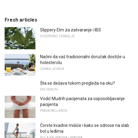
Fresh articles
Slippery Elm za zatvaranje i IBS
DIGESTIVNO ZDRAVLJE
Načini da vaš tradicionalni doručak dostiže u
holesterolu
ZDRAVLJE SRCA
Šta se dešava tokom pregleda na oku?
EYE HEALTH
Vodič Mudrih pacijenata za osposobljavanje
pacijenta
PRAVA PACIJENTA
Čvrste kvadne mišiće i kako se odnose na slab
bol u leđima
BOLA NA VRATIMA I VRATIMA