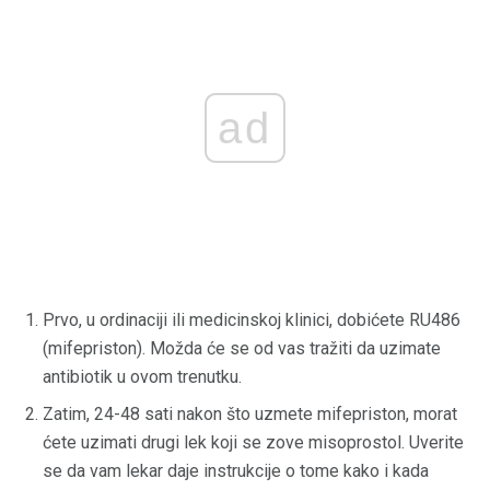
ad
Prvo, u ordinaciji ili medicinskoj klinici, dobićete RU486
(mifepriston). Možda će se od vas tražiti da uzimate
antibiotik u ovom trenutku.
Zatim, 24-48 sati nakon što uzmete mifepriston, morat
ćete uzimati drugi lek koji se zove misoprostol. Uverite
se da vam lekar daje instrukcije o tome kako i kada