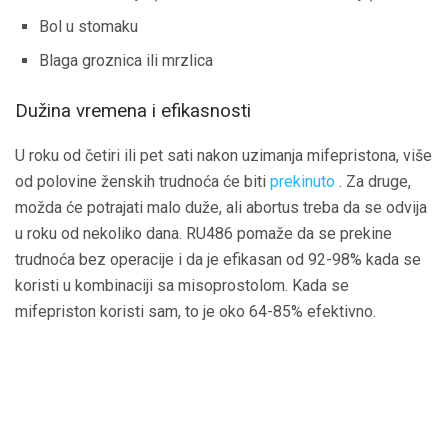
Bol u stomaku
Blaga groznica ili mrzlica
Dužina vremena i efikasnosti
U roku od četiri ili pet sati nakon uzimanja mifepristona, više
od polovine ženskih trudnoća će biti
prekinuto
. Za druge,
možda će potrajati malo duže, ali abortus treba da se odvija
u roku od nekoliko dana. RU486 pomaže da se prekine
trudnoća bez operacije i da je efikasan od 92-98% kada se
koristi u kombinaciji sa misoprostolom. Kada se
mifepriston koristi sam, to je oko 64-85% efektivno.