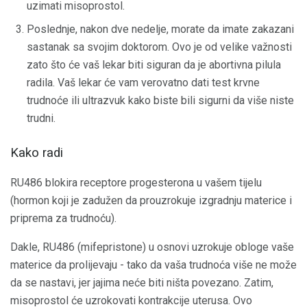
uzimati misoprostol.
Poslednje, nakon dve nedelje, morate da imate zakazani
sastanak sa svojim doktorom. Ovo je od velike važnosti
zato što će vaš lekar biti siguran da je abortivna pilula
radila. Vaš lekar će vam verovatno dati test krvne
trudnoće ili ultrazvuk kako biste bili sigurni da više niste
trudni.
Kako radi
RU486 blokira receptore progesterona u vašem tijelu
(hormon koji je zadužen da prouzrokuje izgradnju materice i
priprema za trudnoću).
Dakle, RU486 (mifepristone) u osnovi uzrokuje obloge vaše
materice da prolijevaju - tako da vaša trudnoća više ne može
da se nastavi, jer jajima neće biti ništa povezano. Zatim,
misoprostol će uzrokovati kontrakcije uterusa. Ovo