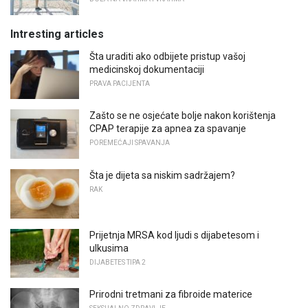
Intresting articles
Šta uraditi ako odbijete pristup vašoj
medicinskoj dokumentaciji
PRAVA PACIJENTA
Zašto se ne osjećate bolje nakon korištenja
CPAP terapije za apnea za spavanje
POREMEĆAJI SPAVANJA
Šta je dijeta sa niskim sadržajem?
RAK
Prijetnja MRSA kod ljudi s dijabetesom i
ulkusima
DIJABETES TIPA 2
Prirodni tretmani za fibroide materice