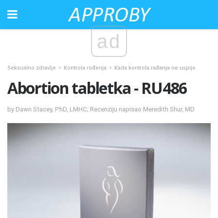
ad
Seksualno zdravlje
Kontrola rođenja
Kada kontrola rađanja ne uspije
Abortion tabletka - RU486
by Dawn Stacey, PhD, LMHC; Recenziju napisao Meredith Shur, MD