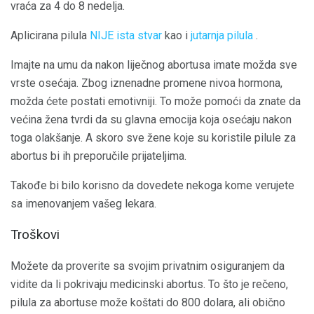
vraća za 4 do 8 nedelja.
Aplicirana pilula
NIJE ista stvar
kao i
jutarnja pilula
.
Imajte na umu da nakon liječnog abortusa imate možda sve
vrste osećaja. Zbog iznenadne promene nivoa hormona,
možda ćete postati emotivniji. To može pomoći da znate da
većina žena tvrdi da su glavna emocija koja osećaju nakon
toga olakšanje. A skoro sve žene koje su koristile pilule za
abortus bi ih preporučile prijateljima.
Takođe bi bilo korisno da dovedete nekoga kome verujete
sa imenovanjem vašeg lekara.
Troškovi
Možete da proverite sa svojim privatnim osiguranjem da
vidite da li pokrivaju medicinski abortus. To što je rečeno,
pilula za abortuse može koštati do 800 dolara, ali obično