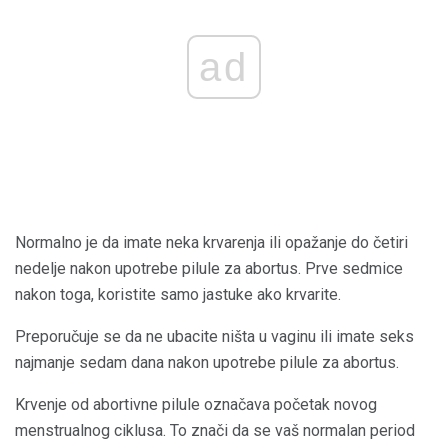
ad
Normalno je da imate neka krvarenja ili opažanje do četiri
nedelje nakon upotrebe pilule za abortus. Prve sedmice
nakon toga, koristite samo jastuke ako krvarite.
Preporučuje se da ne ubacite ništa u vaginu ili imate seks
najmanje sedam dana nakon upotrebe pilule za abortus.
Krvenje od abortivne pilule označava početak novog
menstrualnog ciklusa. To znači da se vaš normalan period