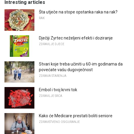
Intresting articles
Šta utječe na stope opstanka raka na rak?
RAK
Dječiji Zyrtec neželjeni efekti i doziranje
ZDRAVLJE DJECE
Stvari koje treba učiniti u 60-im godinama da
povećate vašu dugovječnost
ZDRAVA STARENJA
Embol i tvoj krvni tok
ZDRAVLJE SRCA
Kako će Medicare prestati boliti seniore
ZDRAVSTVENO OSIGURANJE