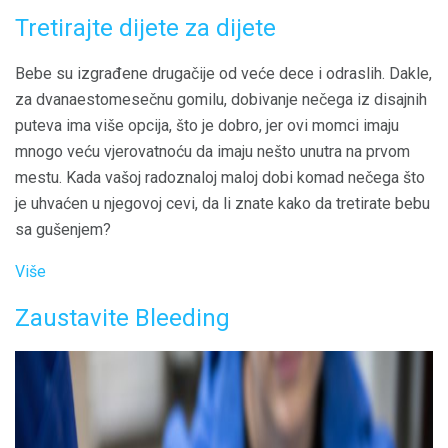
Tretirajte dijete za dijete
Bebe su izgrađene drugačije od veće dece i odraslih. Dakle,
za dvanaestomesečnu gomilu, dobivanje nečega iz disajnih
puteva ima više opcija, što je dobro, jer ovi momci imaju
mnogo veću vjerovatnoću da imaju nešto unutra na prvom
mestu. Kada vašoj radoznaloj maloj dobi komad nečega što
je uhvaćen u njegovoj cevi, da li znate kako da tretirate bebu
sa gušenjem?
Više
Zaustavite Bleeding