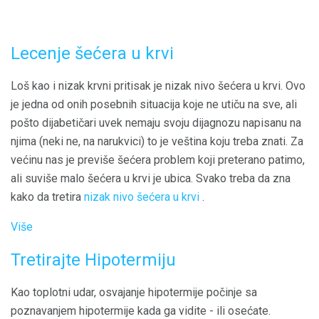
Lecenje šećera u krvi
Loš kao i nizak krvni pritisak je nizak nivo šećera u krvi. Ovo
je jedna od onih posebnih situacija koje ne utiču na sve, ali
pošto dijabetičari uvek nemaju svoju dijagnozu napisanu na
njima (neki ne, na narukvici) to je veština koju treba znati. Za
većinu nas je previše šećera problem koji preterano patimo,
ali suviše malo šećera u krvi je ubica. Svako treba da zna
kako da tretira
nizak nivo šećera u krvi
.
Više
Tretirajte Hipotermiju
Kao toplotni udar, osvajanje hipotermije počinje sa
poznavanjem hipotermije kada ga vidite - ili osećate.