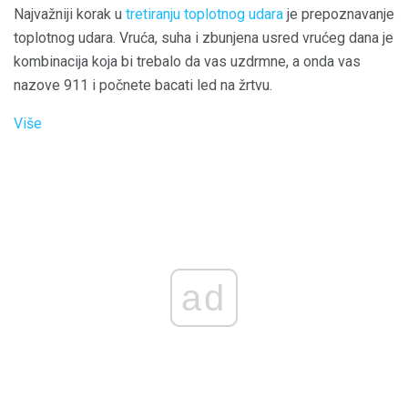
Najvažniji korak u
tretiranju toplotnog udara
je prepoznavanje
toplotnog udara. Vruća, suha i zbunjena usred vrućeg dana je
kombinacija koja bi trebalo da vas uzdrmne, a onda vas
nazove 911 i počnete bacati led na žrtvu.
Više
ad