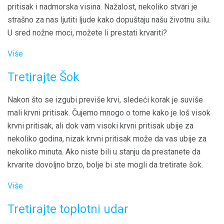
pritisak i nadmorska visina. Nažalost, nekoliko stvari je
strašno za nas ljutiti ljude kako dopuštaju našu životnu silu.
U sred nožne moci, možete li prestati krvariti?
Više
Tretirajte Šok
Nakon što se izgubi previše krvi, sledeći korak je suviše
mali krvni pritisak. Čujemo mnogo o tome kako je loš visok
krvni pritisak, ali dok vam visoki krvni pritisak ubije za
nekoliko godina, nizak krvni pritisak može da vas ubije za
nekoliko minuta. Ako niste bili u stanju da prestanete da
krvarite dovoljno brzo, bolje bi ste mogli da tretirate šok.
Više
Tretirajte toplotni udar