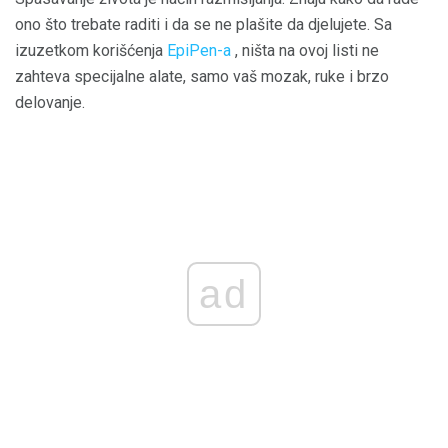
ono što trebate raditi i da se ne plašite da djelujete. Sa
izuzetkom korišćenja
EpiPen-a
, ništa na ovoj listi ne
zahteva specijalne alate, samo vaš mozak, ruke i brzo
delovanje.
ad