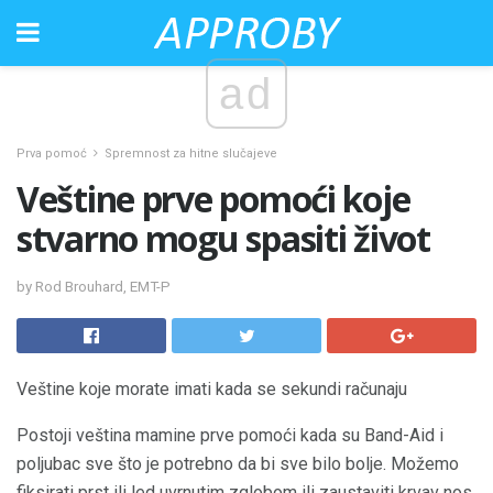
ad
Prva pomoć
Spremnost za hitne slučajeve
Veštine prve pomoći koje
stvarno mogu spasiti život
by Rod Brouhard, EMT-P
Veštine koje morate imati kada se sekundi računaju
Postoji veština mamine prve pomoći kada su Band-Aid i
poljubac sve što je potrebno da bi sve bilo bolje. Možemo
fiksirati prst ili led uvrnutim zglobom ili zaustaviti krvav nos,