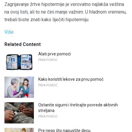
Zagrijavanje žrtve hipotermije je verovatno najlakša veština
na ovoj listi, ali to ne čini manje važnim. U hladnom vremenu,
trebali biste znati kako liječiti hipotermiju.
Više
Related Content
Alati prve pomoći
PRVA POMOĆ
Kako koristiti lekove za prvu pomoć
PRVA POMOĆ
Ostanite sigurni i tretirajte povrede aktivnih
streljana
PRVA POMOĆ
Pre nego što napustite decu