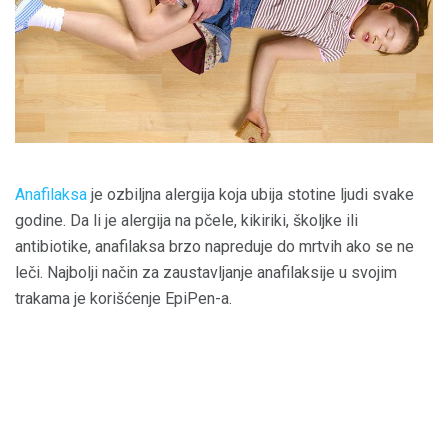
Anafilaksa
je ozbiljna alergija koja ubija stotine ljudi svake
godine. Da li je alergija na pčele, kikiriki, školjke ili
antibiotike, anafilaksa brzo napreduje do mrtvih ako se ne
leči. Najbolji način za zaustavljanje anafilaksije u svojim
trakama je korišćenje EpiPen-a.