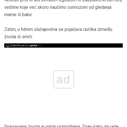
veštine koje već skoro naučimo osmozom od gledanja
mame ili bake.
Zatim, u hitnim slučajevima se pojačava razlika između
života ili smrti.
ad
Spasavanje života je način razmišljanja. Znaju kako da rade