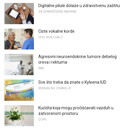
Digitalne pilule dolaze u zdravstvenu zaštitu
ZA ZDRAVSTVENE RADNIKE
Ciste vokalne korde
UHO, NOS I GRLO
Agresivni neuroendokrine tumore debelog
creva i rektuma
RAK
Sve što treba da znate o Kyleena IUD
SEKSUALNO ZDRAVLJE
Kućišta koja mogu pročišćavati vazduh u
zatvorenom prostoru
COPD