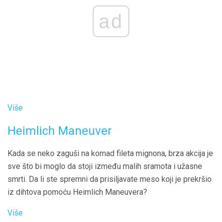
ad
Više
Heimlich Maneuver
Kada se neko zaguši na komad fileta mignona, brza akcija je
sve što bi moglo da stoji između malih sramota i užasne
smrti. Da li ste spremni da prisiljavate meso koji je prekršio
iz dihtova pomoću Heimlich Maneuvera?
Više