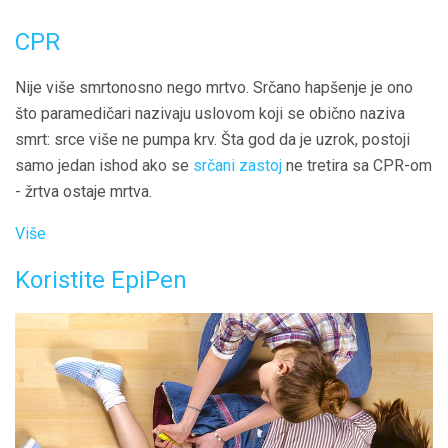
CPR
Nije više smrtonosno nego mrtvo. Srčano hapšenje je ono
što paramedičari nazivaju uslovom koji se obično naziva
smrt: srce više ne pumpa krv. Šta god da je uzrok, postoji
samo jedan ishod ako se
srčani zastoj
ne tretira sa CPR-om
- žrtva ostaje mrtva.
Više
Koristite EpiPen