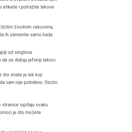
 etikete i potražite lekove
zličitim životnim vekovima,
 da ih zamenite samo kada
plji od singlova.
 se dobiju jeftiniji lekovi.
što imate je lek koji
da vam nije potrebno. Stočni
stranice ispitaju svaku
 pomoći je što možete