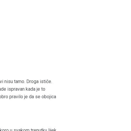
 nisu tamo. Droga ističe.
ude ispravan kada je to
ro pravilo je da se obojica
koro u svakom trenutku lijek