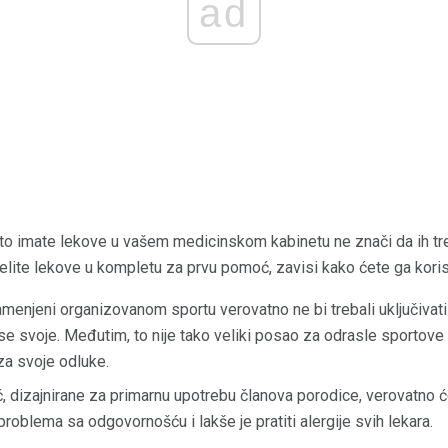
ad
to imate lekove u vašem medicinskom kabinetu ne znači da ih tre
želite lekove u kompletu za prvu pomoć, zavisi kako ćete ga korist
njeni organizovanom sportu verovatno ne bi trebali uključivati ​​
nose svoje. Međutim, to nije tako veliki posao za odrasle sportove 
za svoje odluke.
dizajnirane za primarnu upotrebu članova porodice, verovatno će
roblema sa odgovornošću i lakše je pratiti alergije svih lekara.