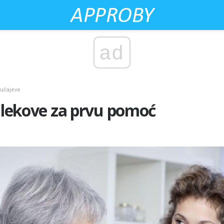
ad
lučajeve
i lekove za prvu pomoć