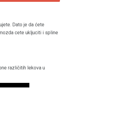
jete. Dato je da ćete
mozda cete ukljuciti i spline
e različitih lekova u