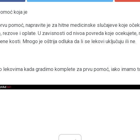
omoć koja je
rvu pomoć, napravite je za hitne medicinske slučajeve koje očeku
e, rezove i oplate. U zavisnosti od nivoa povreda koje ocekujete, 
ene kosti. Mnogo je oštrija odluka da li se lekovi uključuju ili ne.
 lekovima kada gradimo komplete za prvu pomoć, iako imamo ton
.