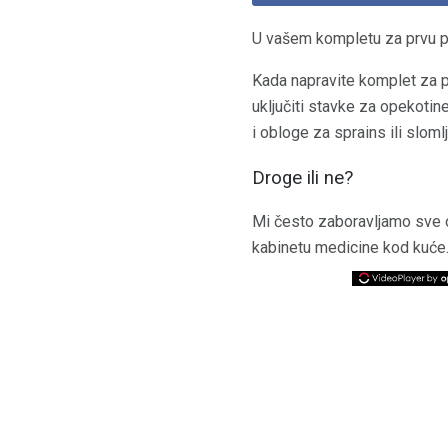
U vašem kompletu za prvu p
Kada napravite komplet za p
uključiti stavke za opekotin
i obloge za sprains ili slomlj
Droge ili ne?
Mi često zaboravljamo sve o
kabinetu medicine kod kuće