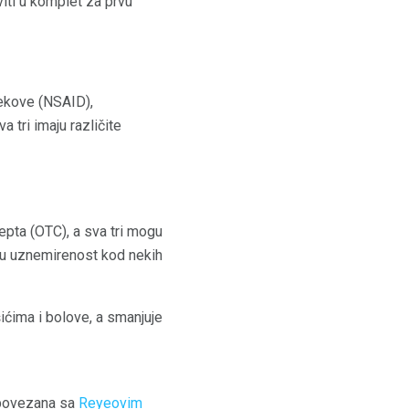
iti u komplet za prvu
lekove (NSAID),
tri imaju različite
epta (OTC), a sva tri mogu
čnu uznemirenost kod nekih
ićima i bolove, a smanjuje
e povezana sa
Reyeovim