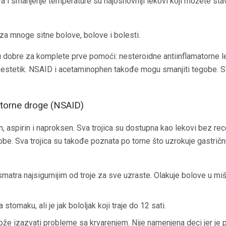
a i smanjenje temperature su najosnovniji lekovi koji možete stav
 za mnoge sitne bolove, bolove i bolesti.
u dobre za komplete prve pomoći: nesteroidne antiinflamatorne 
nestetik. NSAID i acetaminophen takođe mogu smanjiti tegobe. Sva 
atorne droge (NSAID)
n, aspirin i naproksen. Sva trojica su dostupna kao lekovi bez rec
gobe. Sva trojica su takođe poznata po tome što uzrokuje gastri
matra najsigurnijim od troje za sve uzraste. Olakuje bolove u miš
stomaku, ali je jak bololjak koji traje do 12 sati.
ože izazvati probleme sa krvarenjem. Nije namenjena deci jer j