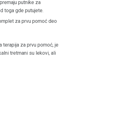
ipremaju putnike za
d toga gde putujete.
 komplet za prvu pomoć deo
 terapija za prvu pomoć, je
alni tretmani su lekovi, ali