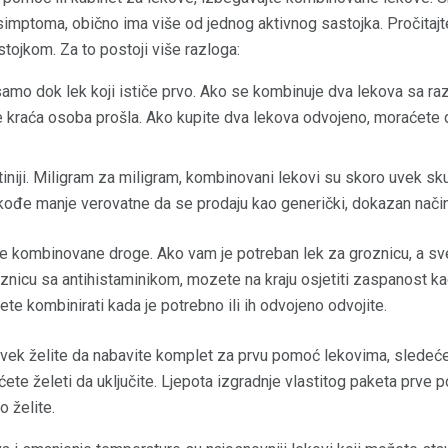
 simptoma, obično ima više od jednog aktivnog sastojka. Pročitajte
tojkom. Za to postoji više razloga:
 samo dok lek koji ističe prvo. Ako se kombinuje dva lekova sa ra
je kraća osoba prošla. Ako kupite dva lekova odvojeno, moraćete
tiniji. Miligram za miligram, kombinovani lekovi su skoro uvek sku
ođe manje verovatne da se prodaju kao generički, dokazan način da
e kombinovane droge. Ako vam je potreban lek za groznicu, a sve 
znicu sa antihistaminikom, mozete na kraju osjetiti zaspanost ka
te kombinirati kada je potrebno ili ih odvojeno odvojite.
ek želite da nabavite komplet za prvu pomoć lekovima, sledeće 
ećete želeti da uključite. Ljepota izgradnje vlastitog paketa prve
o želite.