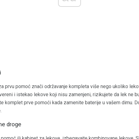
i
a prvu pomoć znači održavanje kompleta više nego ukoliko lekovi
ereni i istekao lekove koji nisu zamenjeni, rizikujete da lek ne b
e komplet prve pomoći kada zamenite baterije u vašem dimu. Dob
.
ne droge
 pomoć ili kabinet za lekove, izbegavajte kombinovane lekove. S