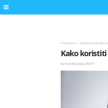
Prva pomoć
Spremnost za hitne s
Kako koristit
by Rod Brouhard, EMT-P