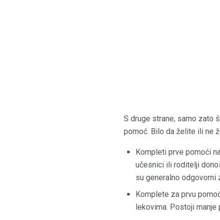
S druge strane, samo zato š
pomoć. Bilo da želite ili ne 
Kompleti prve pomoći name
učesnici ili roditelji do
su generalno odgovorni 
Komplete za prvu pomoć, 
lekovima. Postoji manje p