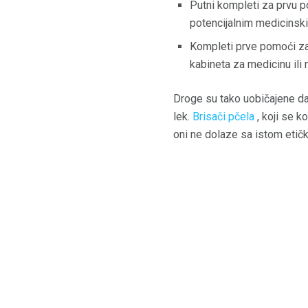
Putni kompleti za prvu p
potencijalnim medicinski
Kompleti prve pomoći za 
kabineta za medicinu ili 
Droge su tako uobičajene da
lek.
Brisači pčela
, koji se k
oni ne dolaze sa istom etičko