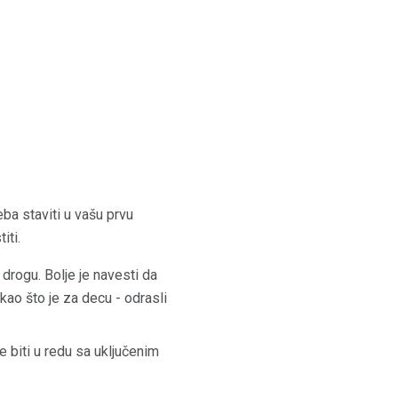
ba staviti u vašu prvu
iti.
drogu. Bolje je navesti da
kao što je za decu - odrasli
 biti u redu sa uključenim