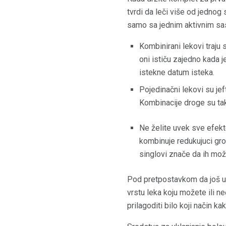
tvrdi da leči više od jednog
samo sa jednim aktivnim sas
Kombinirani lekovi traju
oni ističu zajedno kada 
istekne datum isteka.
Pojedinačni lekovi su jef
Kombinacije droge su tak
Ne želite uvek sve efekt
kombinuje redukujuci gro
singlovi znače da ih može
Pod pretpostavkom da još uv
vrstu leka koju možete ili n
prilagoditi bilo koji način kak