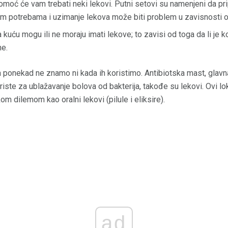
omoć će vam trebati neki lekovi. Putni setovi su namenjeni da pr
m potrebama i uzimanje lekova može biti problem u zavisnosti o
kuću mogu ili ne moraju imati lekove; to zavisi od toga da li je
ne.
 ponekad ne znamo ni kada ih koristimo. Antibiotska mast, glavna
oriste za ublažavanje bolova od bakterija, takođe su lekovi. Ovi lok
m dilemom kao oralni lekovi (pilule i eliksire).
ad