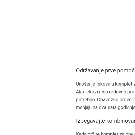
Održavanje prve pomoć
Unošenje lekova u komplet z
Ako lekovi nisu redovno prov
potrebno. Obavezno proverit
menjaju na dva sata godišnje
Izbegavajte kombinova
Kada držite komplet za prvu