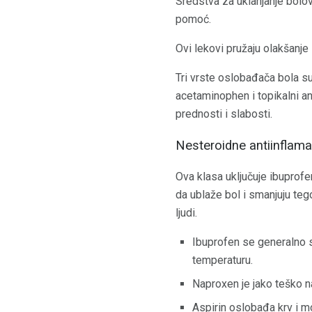
Sredstva za uklanjanje bolov
pomoć.
Ovi lekovi pružaju olakšanje
Tri vrste oslobađača bola s
acetaminophen i topikalni a
prednosti i slabosti.
Nesteroidne antiinflam
Ova klasa uključuje ibuprofe
da ublaže bol i smanjuju te
ljudi.
Ibuprofen se generalno s
temperaturu.
Naproxen je jako teško na 
Aspirin oslobađa krv i m