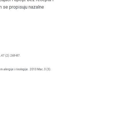
m se propisuju nazalne
 47 (2): 269-87.
 alergije i rinologije.
2013 Mar; 3 (3):