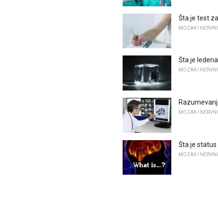
Šta je test 
MOZAK I NERVNI
Šta je ledena
MOZAK I NERVNI
Razumevanje
MOZAK I NERVNI
Šta je statu
MOZAK I NERVNI