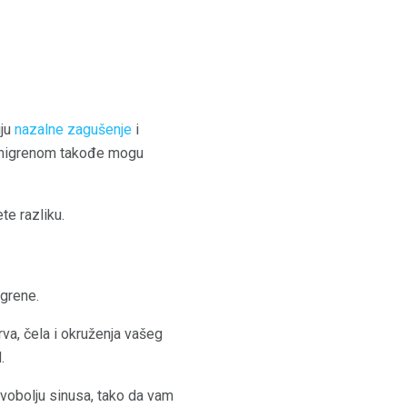
uju
nazalne zagušenje
i
 sa migrenom takođe mogu
te razliku.
grene.
va, čela i okruženja vašeg
.
avobolju sinusa, tako da vam