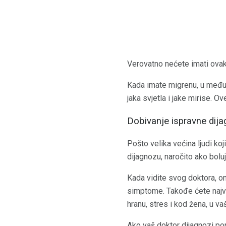
Verovatno nećete imati ova
Kada imate migrenu, u međuv
jaka svjetla i jake mirise. 
Dobivanje ispravne dij
Pošto velika većina ljudi ko
dijagnozu, naročito ako bolu
Kada vidite svog doktora, on
simptome. Takođe ćete najve
hranu, stres i kod žena, u v
Ako vaš doktor dijagnozi por