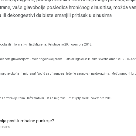
strane, vaše glavobolje posledica hroničnog sinusitisa, možda va
ili dekongestivi da biste smanjili pritisak u sinusima.
olja ili informativni list Migrena.
Pristupano 29. novembra 2015.
inusnom glavoboljom" u otolaringološkoj praksi.
Otolaringološke klinike Severne Amerike.
2014 Apr;
ena glavobolja ili migrena?
Vodič za dijagnozu i lečenje zasnovan na dokazima.
Međunarodni forum
e za zdravlje žena.
Informativni list za migrene.
Pristupljeno 30. novembra 2015.
bolja post-lumbalne punkcije?
 SISTEM