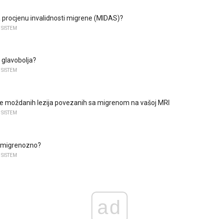
za procjenu invalidnosti migrene (MIDAS)?
 SISTEM
 glavobolja?
 SISTEM
 moždanih lezija povezanih sa migrenom na vašoj MRI
 SISTEM
s migrenozno?
 SISTEM
ad