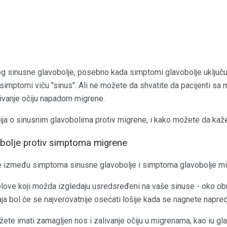
bog sinusne glavobolje, posebno kada simptomi glavobolje uključ
 ti simptomi viču "sinus". Ali ne možete da shvatite da pacijenti
alivanje očiju napadom migrene.
ija o sinusnim glavobolima protiv migrene, i kako možete da kaže
bolje protiv simptoma migrene
je između simptoma sinusne glavobolje i simptoma glavobolje mi
olove koji možda izgledaju usredsređeni na vaše sinuse - oko obr
ja bol će se najverovatnije osećati lošije kada se nagnete napred
ete imati zamagljen nos i zalivanje očiju u migrenama, kao iu gl