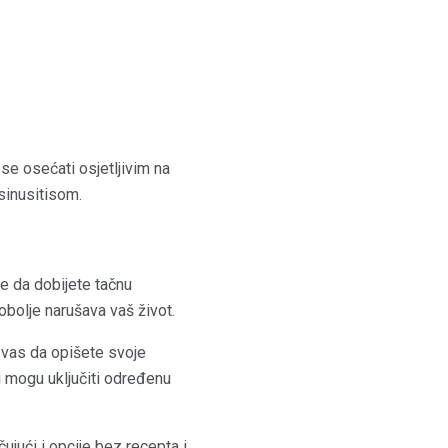
e osećati osjetljivim na
sinusitisom.
je da dobijete tačnu
obolje narušava vaš život.
d vas da opišete svoje
 mogu uključiti određenu
ujući i opcije bez recepta i