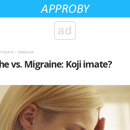
ad
i migrene
Dijagnoza
e vs. Migraine: Koji imate?