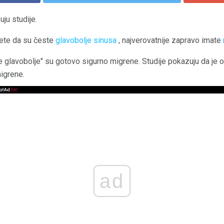
ju studije.
jete da su česte
glavobolje sinusa
, najverovatnije zapravo imate
sne glavobolje" su gotovo sigurno migrene. Studije pokazuju da j
igrene.
ad