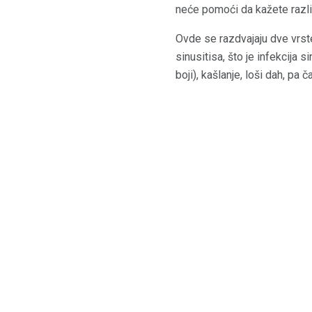
neće pomoći da kažete razli
Ovde se razdvajaju dve vrst
sinusitisa, što je infekcija s
boji), kašlanje, loši dah, pa č