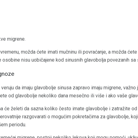
kve migrene.
remenu, možda ćete imati mučninu ili povraćanje, a možda ćete s
Ove osobine nisu uobičajene kod sinusnih glavobolja povezanih sa 
agnoze
ji veruju da imaju glavobolje sinusa zapravo imaju migrene, važno 
jete od glavobolje nekoliko dana mesečno ili više i ako vaše glav
a će želeti da sazna koliko često imate glavobolje i zatražite o
rovatnije razgovarati o mogućim pokretačima za glavobolje, koji
ašem periodu.
emećaj migrene, postoji nekoliko lekova koji mogu pomoći, uključ