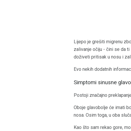
Lijepo je grešiti migrenu z
zalivanje očiju - čini se da
doživeti pritisak u nosu i z
Evo nekih dodatnih informac
Simptomi sinusne glavo
Postoji značajno preklapan
Oboje glavobolje će imati b
nosa. Osim toga, u oba sluča
Kao što sam rekao gore, mož