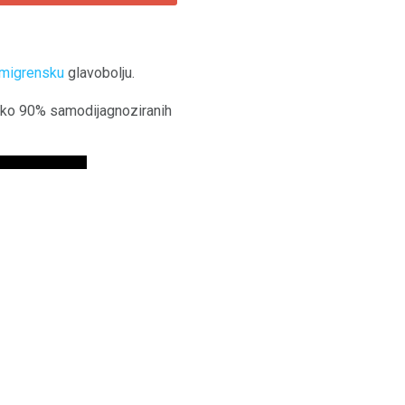
migrensku
glavobolju.
e oko 90% samodijagnoziranih