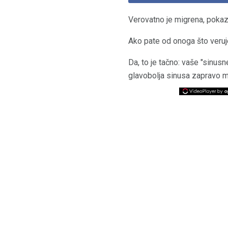
Verovatno je migrena, pokazu
Ako pate od onoga što veru
Da, to je tačno: vaše "sinu
glavobolja sinusa zapravo m