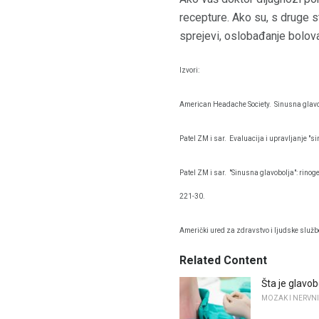
recepture. Ako su, s druge 
sprejevi, oslobađanje bolova 
Izvori:
American Headache Society.
Sinusna glavob
Patel ZM i sar.
Evaluacija i upravljanje "s
Patel ZM i sar.
"Sinusna glavobolja": rinog
221-30.
Američki ured za zdravstvo i ljudske služb
Related Content
Šta je glavo
MOZAK I NERVNI