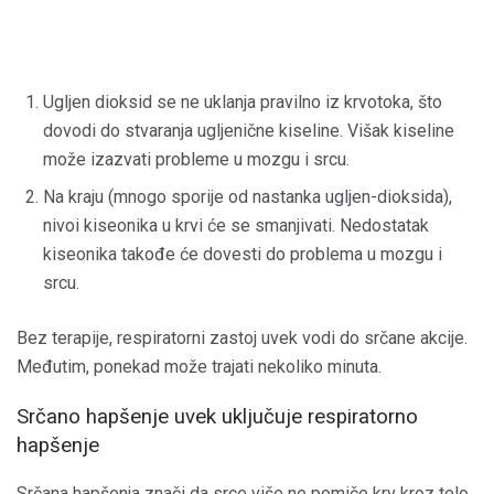
Ugljen dioksid se ne uklanja pravilno iz krvotoka, što
dovodi do stvaranja ugljenične kiseline. Višak kiseline
može izazvati probleme u mozgu i srcu.
Na kraju (mnogo sporije od nastanka ugljen-dioksida),
nivoi kiseonika u krvi će se smanjivati. Nedostatak
kiseonika takođe će dovesti do problema u mozgu i
srcu.
Bez terapije, respiratorni zastoj uvek vodi do srčane akcije.
Međutim, ponekad može trajati nekoliko minuta.
Srčano hapšenje uvek uključuje respiratorno
hapšenje
Srčana hapšenja znači da srce više ne pomiče krv kroz telo.