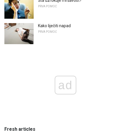
Šta uzrokuje mršavost?
PRVA POMOĆ
Kako liječiti napad
PRVA POMOĆ
ad
Fresh articles