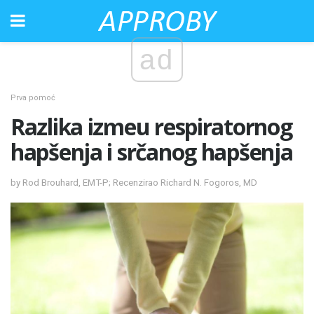
ad
Prva pomoć
Razlika izmeu respiratornog
hapšenja i srčanog hapšenja
by Rod Brouhard, EMT-P; Recenzirao Richard N. Fogoros, MD