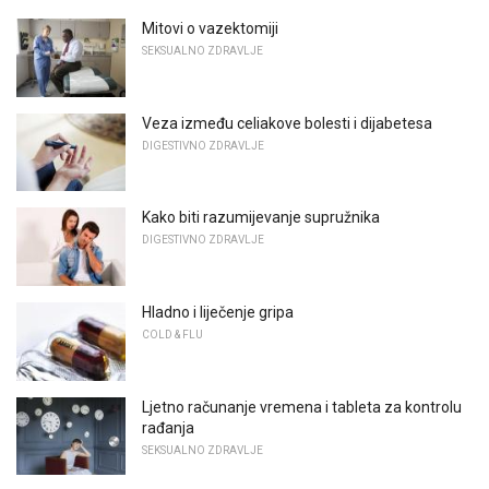
Mitovi o vazektomiji
SEKSUALNO ZDRAVLJE
Veza između celiakove bolesti i dijabetesa
DIGESTIVNO ZDRAVLJE
Kako biti razumijevanje supružnika
DIGESTIVNO ZDRAVLJE
Hladno i liječenje gripa
COLD & FLU
Ljetno računanje vremena i tableta za kontrolu
rađanja
SEKSUALNO ZDRAVLJE