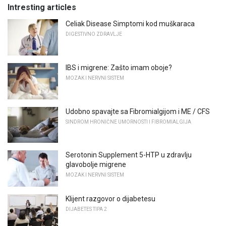
Intresting articles
Celiak Disease Simptomi kod muškaraca
DIGESTIVNO ZDRAVLJE
IBS i migrene: Zašto imam oboje?
MOZAK I NERVNI SISTEM
Udobno spavajte sa Fibromialgijom i ME / CFS
SINDROM HRONIČNE UMORNOSTI I FIBROMIALGIJA
Serotonin Supplement 5-HTP u zdravlju
glavobolje migrene
MOZAK I NERVNI SISTEM
Klijent razgovor o dijabetesu
DIJABETES TIPA 2