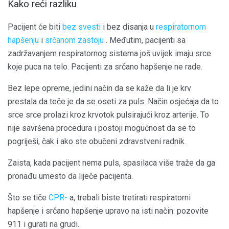
Kako reći razliku
Pacijent će biti
bez svesti
i bez disanja u
respiratornom
hapšenju
i
srčanom zastoju
. Međutim, pacijenti sa
zadržavanjem respiratornog sistema još uvijek imaju srce
koje puca na telo. Pacijenti za srčano hapšenje ne rade.
Bez lepe opreme, jedini način da se kaže da li je krv
prestala da teče je da se oseti za puls. Način osjećaja da to
srce srce prolazi kroz krvotok pulsirajući kroz arterije. To
nije savršena procedura i postoji mogućnost da se to
pogriješi, čak i ako ste obučeni zdravstveni radnik.
Zaista, kada pacijent nema puls, spasilaca više traže da ga
pronađu umesto da liječe pacijenta.
Što se tiče
CPR-
a, trebali biste tretirati respiratorni
hapšenje i srčano hapšenje upravo na isti način: pozovite
911 i gurati na grudi.