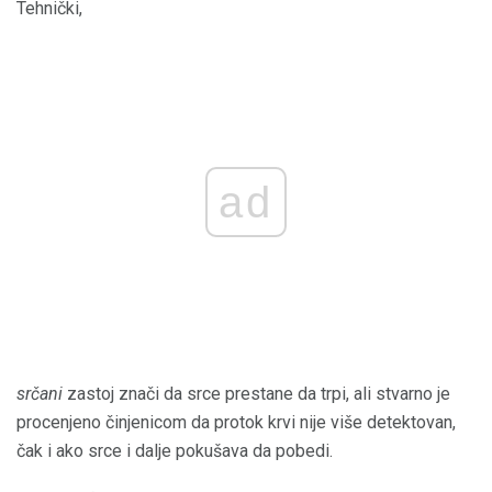
Tehnički,
ad
srčani
zastoj znači da srce prestane da trpi, ali stvarno je
procenjeno činjenicom da protok krvi nije više detektovan,
čak i ako srce i dalje pokušava da pobedi.