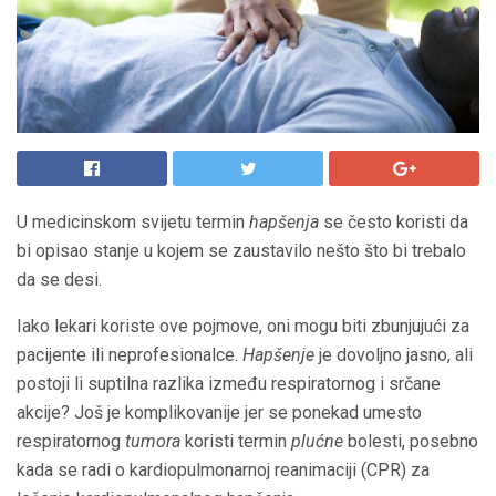
U medicinskom svijetu termin
hapšenja
se često koristi da
bi opisao stanje u kojem se zaustavilo nešto što bi trebalo
da se desi.
Iako lekari koriste ove pojmove, oni mogu biti zbunjujući za
pacijente ili neprofesionalce.
Hapšenje
je dovoljno jasno, ali
postoji li suptilna razlika između respiratornog i srčane
akcije? Još je komplikovanije jer se ponekad umesto
respiratornog
tumora
koristi termin
plućne
bolesti, posebno
kada se radi o kardiopulmonarnoj reanimaciji (CPR) za