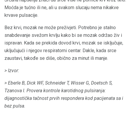
Moćda je tućno ili ne, ali u svakom slucaju nema nikakve
krvave pulsacije.
Bez krvi, mozak ne može preživjeti. Potrebno je stalno
snabdevanje svežom krvlju kako bi se mozak održao živ i
ispravan. Kada se prekida dovod krvi, mozak se isključuje,
uključujući i njegov respiratorni centar. Dakle, kada srce
zaustavi, takođe se diše, obično za minut ili manje.
> Izvor:
> Eberle B, Dick WF, Schneider T, Wisser G, Doetsch S,
Tzanova I. Provera kontrole karotidnog pulsiranja:
dijagnostička tačnost prvih respondera kod pacijenata sa i
bez pulsa.