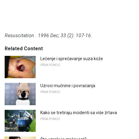
Resuscitation
.
1996 Dec; 33 (2): 107-16.
Related Content
Lečenje i sprečavanje suza kože
PRVA POMOĆ
Uzroci mučnine i povraćanja
PRVA POMOĆ
Kako se tretiraju incidenti sa više žrtava
PRVA POMOĆ