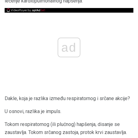
lečenje kardiopulmonalnog hapšenja.
ad
Dakle, koja je razlika između respiratornog i srčane akcije?
U osnovi, razlika je impuls.
Tokom respiratornog (ili plućnog) hapšenja, disanje se
zaustavlja. Tokom srčanog zastoja, protok krvi zaustavlja.