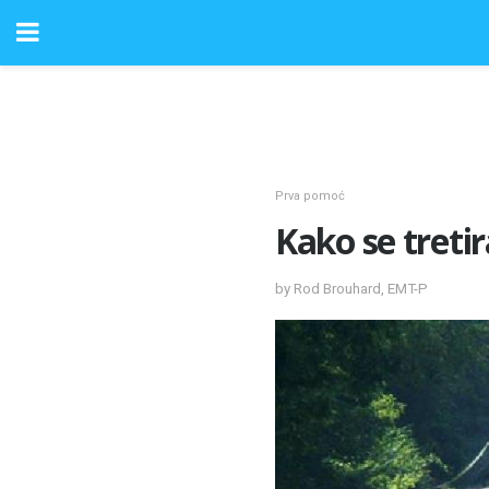
Prva pomoć
Kako se tretir
by Rod Brouhard, EMT-P