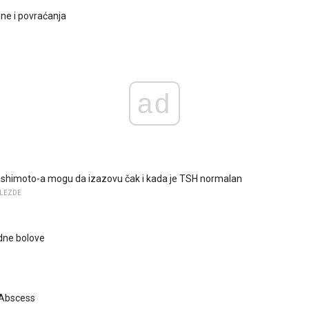
ne i povraćanja
ad
shimoto-a mogu da izazovu čak i kada je TSH normalan
ŽLEZDE
odne bolove
r Abscess