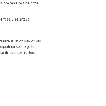
da pokrenu lokalne hitne
dent sa više žrtava.
težine, a ne prvom, prvom
cijentima kojima je to
o ili nisu povrijeđeni.