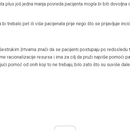
enta plus još jedna manja povreda pacijenta
mogla bi
biti dovoljna 
 trebalo pet ili više pacijenata prije nego što se prijavljuje inci
išestrukim žrtvama znači da se pacijenti postupaju po redosledu 
ne racionalizacije resursa i ima za cilj da pruži najviše pomoći pa
ući pomoć od onih koji to ne trebaju, bilo zato što su suviše dalek