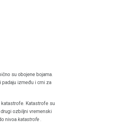
 obično su obojene bojama.
i padaju između i crni za
su katastrofe. Katastrofe su
i drugi ozbiljni vremenski
 do nivoa
katastrofe
.