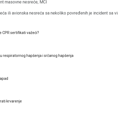
ent masovne nesreće, MCI
a ili avionska nesreća sa nekoliko povređenih je incident sa vi
ne CPR sertifikati važeći?
u respiratornog hapšenja i srčanog hapšenja
 napad
rati krvarenje