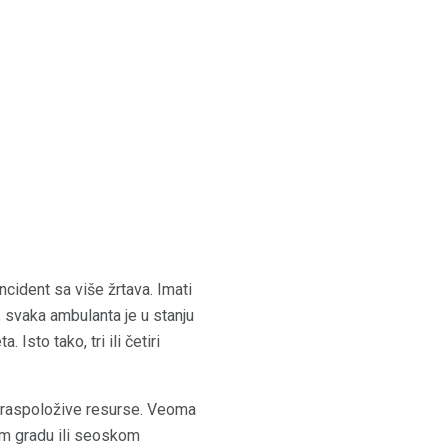
incident sa više žrtava. Imati
, svaka ambulanta je u stanju
sto tako, tri ili četiri
ti raspoložive resurse. Veoma
lom gradu ili seoskom