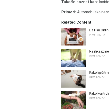
Takođe poznat kao:
Incid
Primeri:
Automobilska nesreć
Related Content
Da li su Onli
PRVA POMOĆ
Razlika izme
PRVA POMOĆ
Kako liječiti
PRVA POMOĆ
Kako kontroli
PRVA POMOĆ