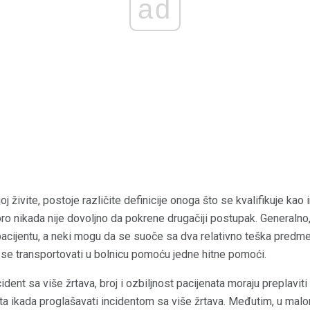
ad
j živite, postoje različite definicije onoga što se kvalifikuje kao 
ro nikada nije dovoljno da pokrene drugačiji postupak. Generalno
cijentu, a neki mogu da se suoče sa dva relativno teška predmeta. I
se transportovati u bolnicu pomoću jedne hitne pomoći.
cident sa više žrtava, broj i ozbiljnost pacijenata moraju preplavi
jenta ikada proglašavati incidentom sa više žrtava. Međutim, u ma