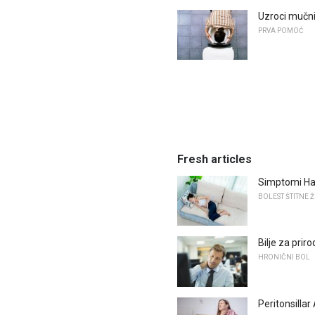
Uzroci mučni
PRVA POMOĆ
Fresh articles
Simptomi Ha
BOLEST ŠTITNE 
Bilje za prir
HRONIČNI BOL
Peritonsilla