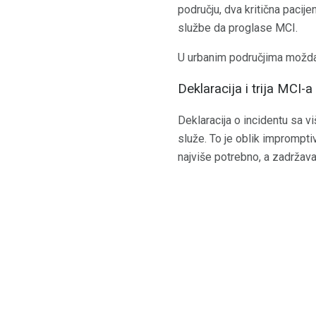
području, dva kritična pacij
službe da proglase MCI.
U urbanim područjima možda bi
Deklaracija i trija MCI-a
Deklaracija o incidentu sa v
služe. To je oblik impromptiv
najviše potrebno, a zadržavaj