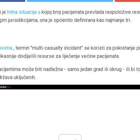
) je
hitna situacija u
kojoj broj pacijenata prevlada raspoložive res
m jurisdikcijama, ona je općenito definirana kao najmanje tri.
jevima
, termin "multi-casualty incident" se koristi za pokretanje 
ikasnije dodijelili resurse za liječenje većine pacijenata.
ijentima može biti nadležna - samo jedan grad ili okrug - ili bi t
ržava uključenih.