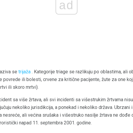
ad
naziva se
trijaža
. Kategorije triage se razlikuju po oblastima, ali
 povrede ili bolesti, crvene za kritične pacijente, žute za one koj
tvi ili skoro mrtvi).
incident sa više žrtava, ali svi incidenti sa višestrukim žrtvama ni
jučuju nekoliko jurisdikcija, a ponekad i nekoliko država. Ubrzani 
 nesreće, ali većina srušaka i višestruko nasilje žrtava ne dođe
eroristički napad 11. septembra 2001. godine.