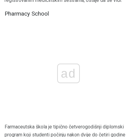
registrovanim medicinskim sestrama, ostaje da se vidi.
Pharmacy School
ad
Farmaceutska škola je tipično četverogodišnji diplomski
program koji studenti počinju nakon dvije do četiri godine