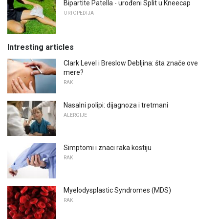
Bipartite Patella - urođeni Split u Kneecap
ORTOPEDIJA
Intresting articles
Clark Level i Breslow Debljina: šta znače ove
mere?
RAK
Nasalni polipi: dijagnoza i tretmani
ALERGIJE
Simptomi i znaci raka kostiju
RAK
Myelodysplastic Syndromes (MDS)
RAK