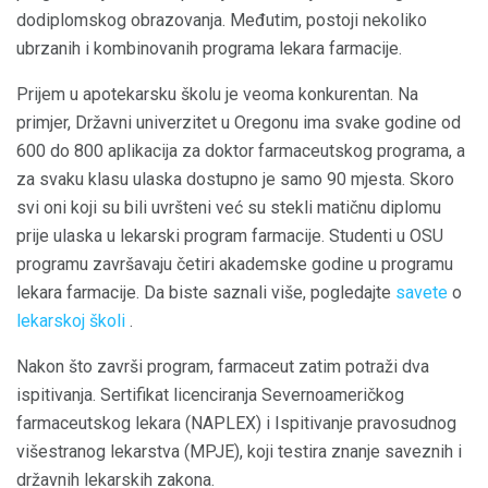
dodiplomskog obrazovanja. Međutim, postoji nekoliko
ubrzanih i kombinovanih programa lekara farmacije.
Prijem u apotekarsku školu je veoma konkurentan. Na
primjer, Državni univerzitet u Oregonu ima svake godine od
600 do 800 aplikacija za doktor farmaceutskog programa, a
za svaku klasu ulaska dostupno je samo 90 mjesta. Skoro
svi oni koji su bili uvršteni već su stekli matičnu diplomu
prije ulaska u lekarski program farmacije. Studenti u OSU
programu završavaju četiri akademske godine u programu
lekara farmacije. Da biste saznali više, pogledajte
savete
o
lekarskoj školi
.
Nakon što završi program, farmaceut zatim potraži dva
ispitivanja. Sertifikat licenciranja Severnoameričkog
farmaceutskog lekara (NAPLEX) i Ispitivanje pravosudnog
višestranog lekarstva (MPJE), koji testira znanje saveznih i
državnih lekarskih zakona.