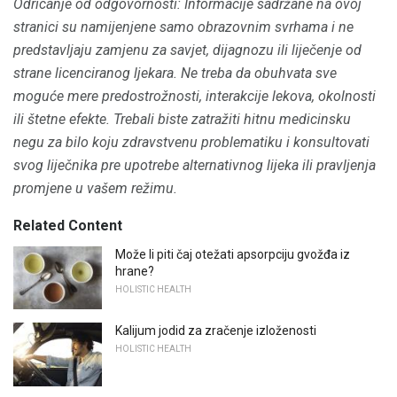
Odricanje od odgovornosti: Informacije sadržane na ovoj
stranici su namijenjene samo obrazovnim svrhama i ne
predstavljaju zamjenu za savjet, dijagnozu ili liječenje od
strane licenciranog ljekara.
Ne treba da obuhvata sve
moguće mere predostrožnosti, interakcije lekova, okolnosti
ili štetne efekte.
Trebali biste zatražiti hitnu medicinsku
negu za bilo koju zdravstvenu problematiku i konsultovati
svog liječnika pre upotrebe alternativnog lijeka ili pravljenja
promjene u vašem režimu.
Related Content
Može li piti čaj otežati apsorpciju gvožđa iz
hrane?
HOLISTIC HEALTH
Kalijum jodid za zračenje izloženosti
HOLISTIC HEALTH