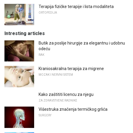
Terapija fizičke terapije i lista modaliteta
ORTOPEDIJA
Intresting articles
Butik za poslije hirurgije za elegantnu i udobnu
odeću
RAK
Kraniosakralna terapija za migrene
MOZAK I NERVNI SISTEM
Kako zaštititi licencu za njegu
ZA ZDRAVSTVENE RADNIKE
Višestruka značenja termičkog grlića
SURGERY