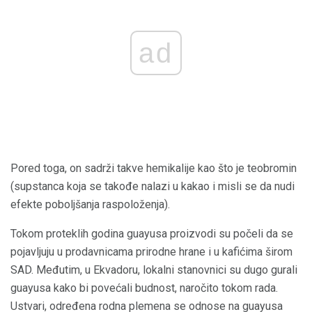
ad
Pored toga, on sadrži takve hemikalije kao što je teobromin
(supstanca koja se takođe nalazi u kakao i misli se da nudi
efekte poboljšanja raspoloženja).
Tokom proteklih godina guayusa proizvodi su počeli da se
pojavljuju u prodavnicama prirodne hrane i u kafićima širom
SAD. Međutim, u Ekvadoru, lokalni stanovnici su dugo gurali
guayusa kako bi povećali budnost, naročito tokom rada.
Ustvari, određena rodna plemena se odnose na guayusa