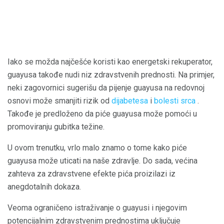
Iako se možda najčešće koristi kao energetski rekuperator,
guayusa takođe nudi niz zdravstvenih prednosti. Na primjer,
neki zagovornici sugerišu da pijenje guayusa na redovnoj
osnovi može smanjiti rizik od
dijabetesa
i
bolesti srca
.
Takođe je predloženo da piće guayusa može pomoći u
promoviranju gubitka težine.
U ovom trenutku, vrlo malo znamo o tome kako piće
guayusa može uticati na naše zdravlje. Do sada, većina
zahteva za zdravstvene efekte pića proizilazi iz
anegdotalnih dokaza.
Veoma ograničeno istraživanje o guayusi i njegovim
potencijalnim zdravstvenim prednostima uključuje