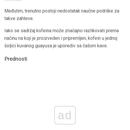
Međutim, trenutno postoji nedostatak naučne podrške za
takve zahteve.
Iako se sadržaj kofeina može značajno razlikovati prema
načinu na koji je proizveden i pripremljen, kofein u jednoj
šoljici kuvanog guayusa je uporediv sa čašom kave.
Prednosti
ad