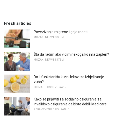
Fresh articles
Povezivanje migrene i gojaznosti
MOZAK I NERVNI SISTEM
Šta da radim ako vidim nekoga ko ima zaplen?
MOZAK I NERVNI SISTEM
Da li funkcionišu kućni lekovi za izbjeljivanje
zuba?
STOMATOLOŠKO ZDRAVLJE
Kako se prijaviti za socijalno osiguranje za
invalidsko osiguranje da biste dobili Medicare
ZDRAVSTVENO OSIGURANJE