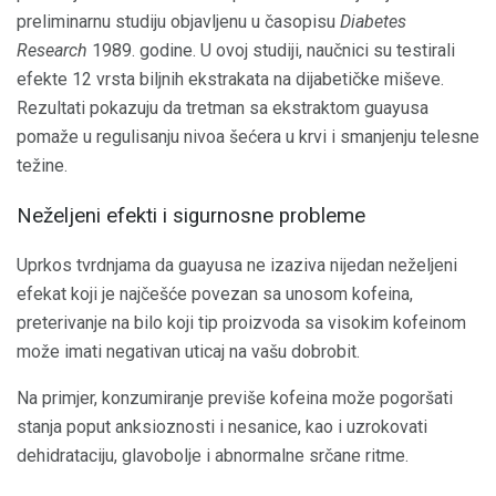
preliminarnu studiju objavljenu u časopisu
Diabetes
Research
1989. godine. U ovoj studiji, naučnici su testirali
efekte 12 vrsta biljnih ekstrakata na dijabetičke miševe.
Rezultati pokazuju da tretman sa ekstraktom guayusa
pomaže u regulisanju nivoa šećera u krvi i smanjenju telesne
težine.
Neželjeni efekti i sigurnosne probleme
Uprkos tvrdnjama da guayusa ne izaziva nijedan neželjeni
efekat koji je najčešće povezan sa unosom kofeina,
preterivanje na bilo koji tip proizvoda sa visokim kofeinom
može imati negativan uticaj na vašu dobrobit.
Na primjer, konzumiranje previše kofeina može pogoršati
stanja poput anksioznosti i nesanice, kao i uzrokovati
dehidrataciju, glavobolje i abnormalne srčane ritme.