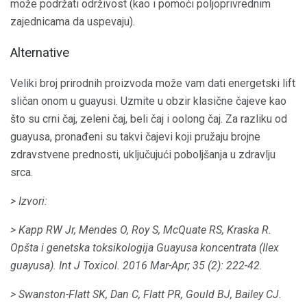
može podržati održivost (kao i pomoći poljoprivrednim
zajednicama da uspevaju).
Alternative
Veliki broj prirodnih proizvoda može vam dati energetski lift
sličan onom u guayusi. Uzmite u obzir klasične čajeve kao
što su crni čaj, zeleni čaj, beli čaj i oolong čaj. Za razliku od
guayusa, pronađeni su takvi čajevi koji pružaju brojne
zdravstvene prednosti, uključujući poboljšanja u zdravlju
srca.
> Izvori:
> Kapp RW Jr, Mendes O, Roy S, McQuate RS, Kraska R.
Opšta i genetska toksikologija Guayusa koncentrata (Ilex
guayusa).
Int J Toxicol.
2016 Mar-Apr; 35 (2): 222-42.
> Swanston-Flatt SK, Dan C, Flatt PR, Gould BJ, Bailey CJ.