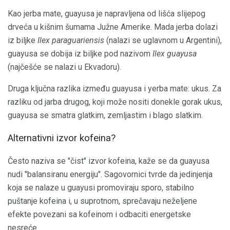
Kao jerba mate, guayusa je napravljena od lišća slijepog
drveća u kišnim šumama Južne Amerike. Mada jerba dolazi
iz biljke
Ilex paraguariensis
(nalazi se uglavnom u Argentini),
guayusa se dobija iz biljke pod nazivom
Ilex guayusa
(najčešće se nalazi u Ekvadoru).
Druga ključna razlika između guayusa i yerba mate: ukus. Za
razliku od jarba drugog, koji može nositi donekle gorak ukus,
guayusa se smatra glatkim, zemljastim i blago slatkim.
Alternativni izvor kofeina?
Često naziva se "čist" izvor kofeina, kaže se da guayusa
nudi "balansiranu energiju". Sagovornici tvrde da jedinjenja
koja se nalaze u guayusi promoviraju sporo, stabilno
puštanje kofeina i, u suprotnom, sprečavaju neželjene
efekte povezani sa kofeinom i odbaciti energetske
nesreće.