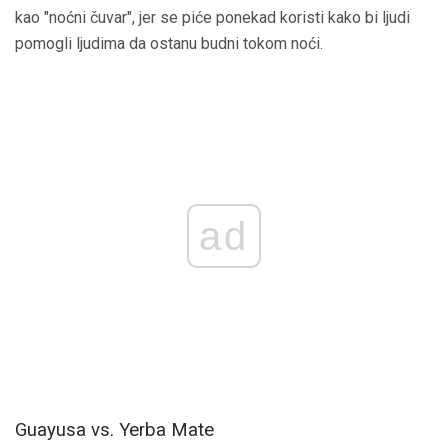
kao "noćni čuvar", jer se piće ponekad koristi kako bi ljudi
pomogli ljudima da ostanu budni tokom noći.
ad
Guayusa vs. Yerba Mate