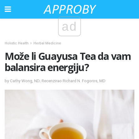
ad
Holistic Health
Herbal Medicine
Može li Guayusa Tea da vam
balansira energiju?
by Cathy Wong, ND; Recenzirao Richard N. Fogoros, MD