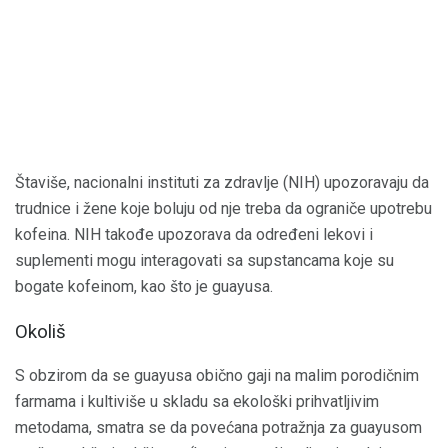
Štaviše, nacionalni instituti za zdravlje (NIH) upozoravaju da
trudnice i žene koje boluju od nje treba da ograniče upotrebu
kofeina. NIH takođe upozorava da određeni lekovi i
suplementi mogu interagovati sa supstancama koje su
bogate kofeinom, kao što je guayusa.
Okoliš
S obzirom da se guayusa obično gaji na malim porodičnim
farmama i kultiviše u skladu sa ekološki prihvatljivim
metodama, smatra se da povećana potražnja za guayusom