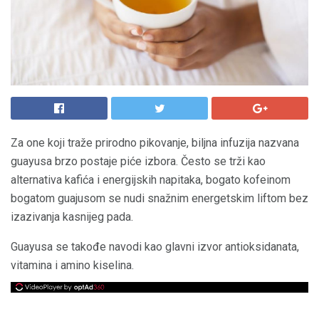
Za one koji traže prirodno pikovanje, biljna infuzija nazvana
guayusa brzo postaje piće izbora. Često se trži kao
alternativa kafića i energijskih napitaka, bogato kofeinom
bogatom guajusom se nudi snažnim energetskim liftom bez
izazivanja kasnijeg pada.
Guayusa se takođe navodi kao glavni izvor antioksidanata,
vitamina i amino kiselina.