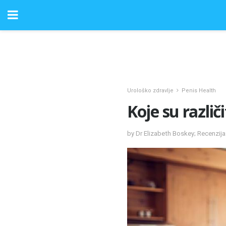
Urološko zdravlje
Penis Health
Koje su različ
by Dr Elizabeth Boskey; Recenzij