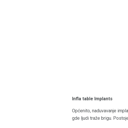
Infla table Implants
Općenito, naduvavanje implan
gde ljudi traže brigu. Posto