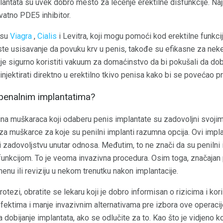
antata su uvek dobro mesto za lečenje erektilne disfunkcije. Naj
ovatno PDE5 inhibitor.
o su
Viagra
,
Cialis
i Levitra, koji mogu pomoći kod erektilne funkc
te usisavanje da povuku krv u penis, takođe su efikasne za ne
e sigurno koristiti vakuum za domaćinstvo da bi pokušali da dobi
njektirati direktno u erektilno tkivo penisa kako bi se povećao pr
i penalnim implantatima?
ina muškaraca koji odaberu penis implantate su zadovoljni svojim
t za muškarce za koje su penilni implanti razumna opcija. Ovi impl
 i zadovoljstvu unutar odnosa. Međutim, to ne znači da su penilni 
unkcijom. To je veoma invazivna procedura. Osim toga, značajan
enu ili reviziju u nekom trenutku nakon implantacije.
otezi, obratite se lekaru koji je dobro informisan o rizicima i kor
fektima i manje invazivnim alternativama pre izbora ove operacij
 dobijanje implantata, ako se odlučite za to. Kao što je vidjeno ko