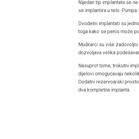
Nijedan tip implantata se n
se implantira u telo. Pumpa 
Dvodelni implantati su jedno
toga kako se penis može pos
Muškarci su više zadovoljni
dozvoljava velika podešavan
Nasuprot tome, trokutni impl
dijelovi omogućavaju nekoliko
Dodatni rezervoarski prosto
dva kompletna implanta.