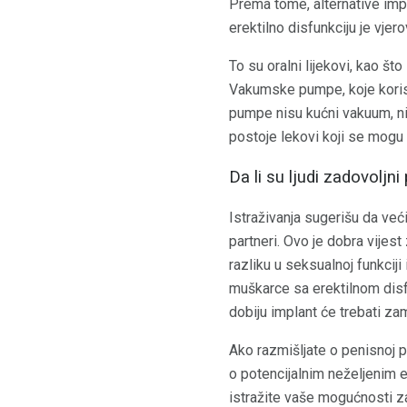
Prema tome, alternative impl
erektilno disfunkciju je vjer
To su oralni lijekovi, kao št
Vakumske pumpe, koje koris
pumpe nisu kućni vakuum, nij
postoje lekovi koji se mogu i
Da li su ljudi zadovoljn
Istraživanja sugerišu da već
partneri. Ovo je dobra vijes
razliku u seksualnoj funkciji
muškarce sa erektilnom disf
dobiju implant će trebati zam
Ako razmišljate o penisnoj pr
o potencijalnim neželjenim e
istražite vaše mogućnosti za