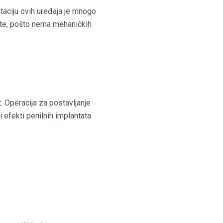
taciju ovih uređaja je mnogo
iste, pošto nema mehaničkih
. Operacija za postavljanje
i efekti penilnih implantata