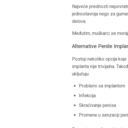
Najveće prednosti nepovratni
jednostavnija nego za gumenj
delova.
Međutim, muškarci se moraju 
Alternative Penile Impl
Postoji nekoliko opcija koje
implanta nije trivijalna. Tak
uključuju:
Problemi sa implantom
Infekcija
Skraćivanje penisa
Promene u senzaciji pen