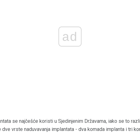
ad
tata se najčešće koristi u Sjedinjenim Državama, iako se to razl
je dve vrste naduvavanja implantata - dva komada implanta i tri k