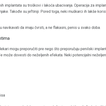
h implantata su troškovi i lakoća ubacivanja. Operacija za implan
ake. Takođe su jeftiniji. Pored toga, neki muškarci ih lakše kor
navikavati da imaju čvrsti, a ne flakasni, penis u svako doba.
antima
 lekari mogu preporučiti pre nego što preporučuju penilski implant
ođe može dovesti do neželjenih efekata. Neki potencijalni neželjen
isa