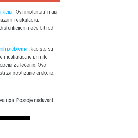
nkciju
. Ovi implantati imaju
azam i ejakulaciju.
disfunkcijom neće biti od
lnih problema
, kao što su
je muškaraca je primilo
opcija za lečenje. Ovo
ti za postizanje erekcije.
dva tipa. Postoje naduvani