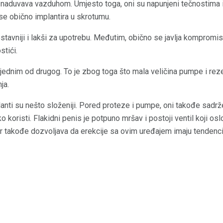
e naduvava vazduhom. Umjesto toga, oni su napunjeni tečnostima i
se obično implantira u skrotumu.
stavniji i lakši za upotrebu. Međutim, obično se javlja kompromis
tići.
 jednim od drugog. To je zbog toga što mala veličina pumpe i re
ja.
anti su nešto složeniji. Pored proteze i pumpe, oni takođe sadrž
 koristi. Flakidni penis je potpuno mršav i postoji ventil koji osl
r takođe dozvoljava da erekcije sa ovim uređajem imaju tendenci