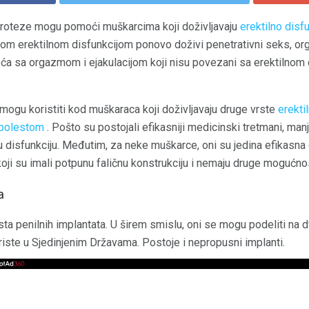
e proteze mogu pomoći muškarcima koji doživljavaju
erektilno disfu
kom erektilnom disfunkcijom ponovo doživi penetrativni seks, org
oća sa orgazmom i ejakulacijom koji nisu povezani sa erektilnom 
mogu koristiti kod muškaraca koji doživljavaju druge vrste
erekti
bolestom
. Pošto su postojali efikasniji medicinski tretmani, man
u disfunkciju. Međutim, za neke muškarce, oni su jedina efikasna 
ji su imali potpunu faličnu konstrukciju i nemaju druge mogućnos
a
rsta penilnih implantata. U širem smislu, oni se mogu podeliti na 
oriste u Sjedinjenim Državama. Postoje i nepropusni implanti.