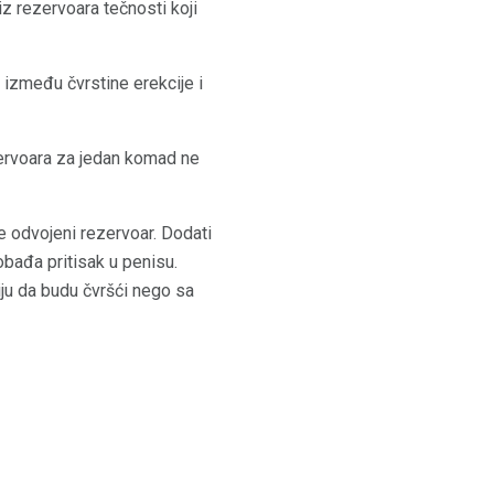
z rezervoara tečnosti koji
 između čvrstine erekcije i
zervoara za jedan komad ne
e odvojeni rezervoar. Dodati
obađa pritisak u penisu.
ju da budu čvršći nego sa