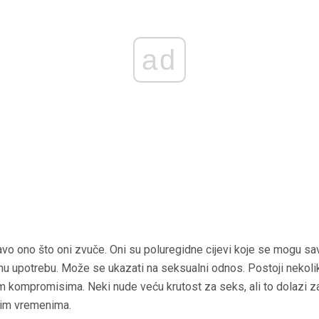
ad
ravo ono što oni zvuče. Oni su poluregidne cijevi koje se mogu sav
 upotrebu. Može se ukazati na seksualni odnos. Postoji nekoliko 
im kompromisima. Neki nude veću krutost za seks, ali to dolazi 
gim vremenima.