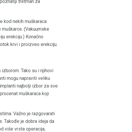
poznatiji tretman za
ije kod nekih muškaraca.
ke muškarce. (Vakuumske
ju erekciju.) Konačno
otok krvi i proizveo erekciju.
 izborom. Tako su i njihovi
anti mogu napraviti veliku
implanti najbolji izbor za sve
 procenat muškaraca koji
istima. Važno je razgovarati
e. Takođe je dobra ideja da
d više vrsta operacija,