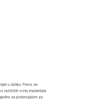
ijati u obliku. Penis se
različitih vrsta implantata
zajedno sa potencijalom za