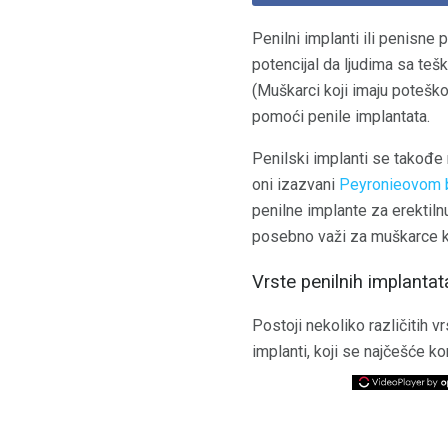
Penilni implanti ili penisn
potencijal da ljudima sa teš
(Muškarci koji imaju potešk
pomoći penile implantata.
Penilski implanti se takođe 
oni izazvani
Peyronieovom 
penilne implante za erektiln
posebno važi za muškarce ko
Vrste penilnih implantat
Postoji nekoliko različitih v
implanti, koji se najčešće k