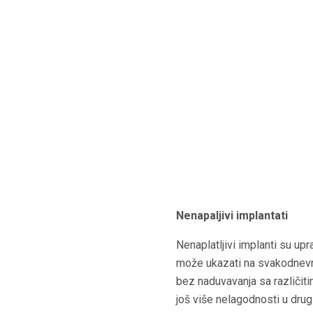
Nenapaljivi implantati
Nenaplatljivi implanti su up
može ukazati na svakodnevnu
bez naduvavanja sa različit
još više nelagodnosti u dru