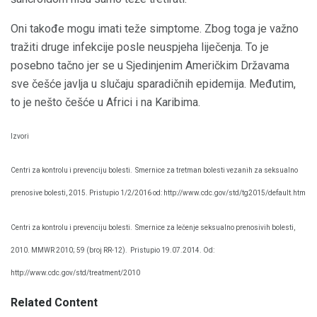
Oni takođe mogu imati teže simptome. Zbog toga je važno
tražiti druge infekcije posle neuspjeha liječenja. To je
posebno tačno jer se u Sjedinjenim Američkim Državama
sve češće javlja u slučaju sparadičnih epidemija. Međutim,
to je nešto češće u Africi i na Karibima.
Izvori
Centri za kontrolu i prevenciju bolesti.
Smernice za tretman bolesti vezanih za seksualno
prenosive bolesti, 2015. Pristupio 1/2/2016 od: http://www.cdc.gov/std/tg2015/default.htm
Centri za kontrolu i prevenciju bolesti.
Smernice za lečenje seksualno prenosivih bolesti,
2010. MMWR 2010; 59 (broj RR-12).
Pristupio 19.07.2014. Od:
http://www.cdc.gov/std/treatment/2010
Related Content