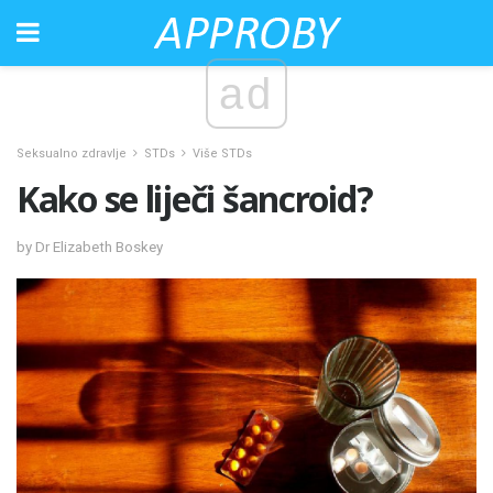
ad
Seksualno zdravlje
STDs
Više STDs
Kako se liječi šancroid?
by Dr Elizabeth Boskey