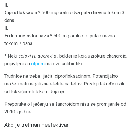
ILI
Ciprofloksacin *
500 mg oralno dva puta dnevno tokom 3
dana
ILI
Eritromicinska baza *
500 mg oralno tri puta dnevno
tokom 7 dana
* Neki
sojovi H. ducreyi-a
, bakterije koja uzrokuje chancroid,
prijavljeni su
otporni
na ove antibiotike.
Trudnice ne treba liječiti ciprofloksacinom. Potencijalno
može imati negativne efekte na fetus. Postoji takođe rizik
od toksičnosti tokom dojenja.
Preporuke o liječenju sa šancroidom nisu se promijenile od
2010. godine.
Ako je tretman neefektivan