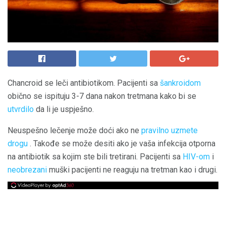
Chancroid se leči antibiotikom. Pacijenti sa
šankroidom
obično se ispituju 3-7 dana nakon tretmana kako bi se
utvrdilo
da li je uspješno.
Neuspešno lečenje može doći ako ne
pravilno uzmete
drogu
. Takođe se može desiti ako je vaša infekcija otporna
na antibiotik sa kojim ste bili tretirani. Pacijenti sa
HIV-om
i
neobrezani
muški pacijenti ne reaguju na tretman kao i drugi.