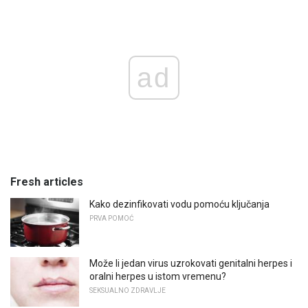
ad
Fresh articles
Kako dezinfikovati vodu pomoću ključanja
PRVA POMOĆ
Može li jedan virus uzrokovati genitalni herpes i
oralni herpes u istom vremenu?
SEKSUALNO ZDRAVLJE