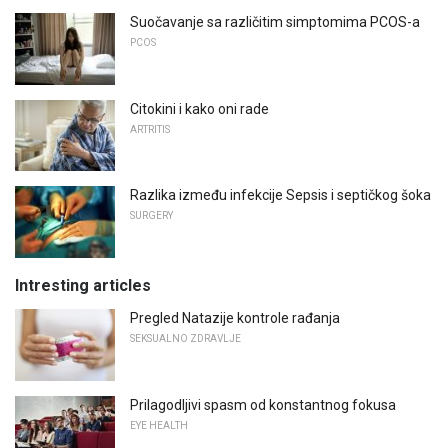
Suočavanje sa različitim simptomima PCOS-a
PCOS
Citokini i kako oni rade
ARTRITIS
Razlika između infekcije Sepsis i septičkog šoka
SURGERY
Intresting articles
Pregled Natazije kontrole rađanja
SEKSUALNO ZDRAVLJE
Prilagodljivi spasm od konstantnog fokusa
EYE HEALTH