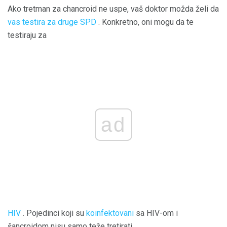
Ako tretman za chancroid ne uspe, vaš doktor možda želi da
vas testira za druge SPD
. Konkretno, oni mogu da te
testiraju za
ad
HIV
. Pojedinci koji su
koinfektovani
sa HIV-om i
šancroidom nisu samo teže tretirati.