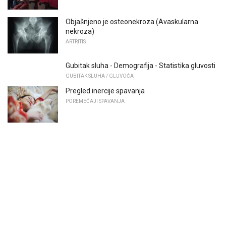
Objašnjeno je osteonekroza (Avaskularna
nekroza)
ARTRITIS
Gubitak sluha - Demografija - Statistika gluvosti
GUBITAK SLUHA / GLUVOĆA
Pregled inercije spavanja
POREMEĆAJI SPAVANJA