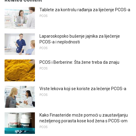
Tablete za kontrolu rađanja za liječenje PCOS-a
PCOS
Laparoskopsko bušenje jajnika za liječenje
PCOS-a i neplodnosti
PCOS
PCOS i Berberine: Šta žene treba da znaju
PCOS
Vrste lekova koji se koriste za lečenje PCOS-a
PCOS
Kako Finasteride može pomoći u zaustavljanju
neželjenog porasta kose kod žena s PCOS-om
PCOS