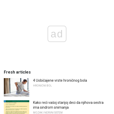
ad
Fresh articles
4 Uobičajene vrste hroničnog bola
HRONIČNI BOL
Kako reći vašoj starijoj deci da njihova sestra
ima sindrom snimanja
MOZAK I NERVNI SISTEM