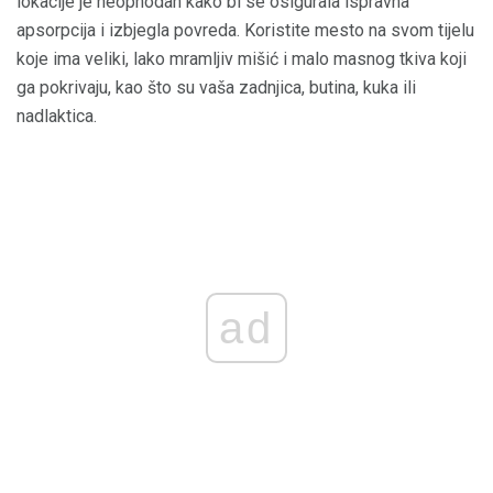
lokacije je neophodan kako bi se osigurala ispravna
apsorpcija i izbjegla povreda. Koristite mesto na svom tijelu
koje ima veliki, lako mramljiv mišić i malo masnog tkiva koji
ga pokrivaju, kao što su vaša zadnjica, butina, kuka ili
nadlaktica.
ad