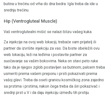
butina u trećinu od vrha do dna bedra. Igla treba da ide u
srednju trećinu.
Hip (Ventrogluteal Muscle)
Vaš ventroglutealni mišić se nalazi blizu vašeg kuka.
Za injekcije na ovoj web lokaciji, trebaće vam prijatelj ili
partner da izvršite injekciju za vas. Da biste obeležili ovu
web lokaciju, leži na leđima i postavite partner za
suočavanje sa vašim bokovima. Neka on stavi peto ruke
tako da je njegov zglob postavljen sa butinom; palcem treba
usmeriti prema vašem preponu i prsti pokazivati ​​prema
vašoj glavi. Treba da oseti granicu kosmičkog zona zajedno
sa prstima i prstima, nakon čega treba da širi pokazivač i
srednji prst u V i da daju injekciju između tih prstiju.