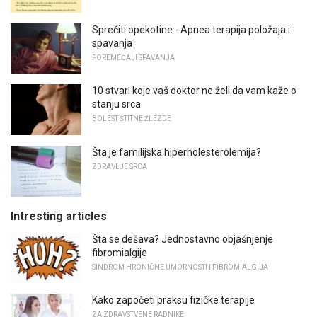
Sprečiti opekotine - Apnea terapija položaja i
spavanja
POREMEĆAJI SPAVANJA
10 stvari koje vaš doktor ne želi da vam kaže o
stanju srca
BOLEST ŠTITNE ŽLEZDE
Šta je familijska hiperholesterolemija?
ZDRAVLJE SRCA
Intresting articles
Šta se dešava? Jednostavno objašnjenje
fibromialgije
SINDROM HRONIČNE UMORNOSTI I FIBROMIALGIJA
Kako započeti praksu fizičke terapije
ZA ZDRAVSTVENE RADNIKE