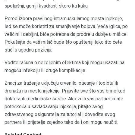
spoljašnji, gornji kvadrant, skoro ka kuku.
Pored izbora pravilnog intramuskularnog mesta injekcije,
led se može koristiti za smanjivanje bolova. Veća iglica, po
veličini i debljini, biće potrebna da prodre u dublje u mišice.
Pokušajte da vaš mišić bude što opušteniji tako što ćete
stići u ugodnu poziciju.
Vodite računa o neželjenim efektima koji mogu ukazati na
moguću infekciju ili druge komplikacije.
Znaci za traženje uključuju crvenilo, oticanje i toplotu ili
drenažu na mestu injekcije. Prijavite sve što vas brine kod
doktora ili medicinske sestre. Ako vi ili vaš partner imate
poteškoća u savladavanju injekcija, pitajte svog
zdravstvenog osiguratelja za tutorial i dovedite svog
partnera ili prijatelja zajedno tako da i oni mogu naučiti.
Related Content