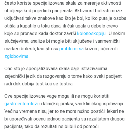
često koriste specijalizovanu skalu za merenje aktivnosti
oboljenja kod pojedinih pacijenata. Aktivnost bolesti može
uključivati ​​takve znakove kao što je bol, koliko puta je osoba
otišla u kupatilo u toku dana, ili čak upala u debelo crevo
koje se pronađe kada doktor završi
kolonoskopiju
. U nekim
slučajevima, analize bi mogle biti uključene i vanmernički
markeri bolesti, kao što su
problemi sa
kožom, očima ili
zglobovima
.
Ono što je specijalizovana skala daje istraživačima
zajednički jezik da razgovaraju o tome kako svaki pacijent
radi dok dobija test koji se testira.
Ove specijalizovane vage mogu ili ne mogu koristiti
gastroenterolozi
u kliničkoj praksi, van kliničkog ispitivanja.
Većinu vremena nisu, jer to ne mora nužno postići: lekari ne
bi upoređivali ocenu jednog pacijenta sa rezultatom drugog
pacijenta, tako da rezultati ne bi bili od pomoći.