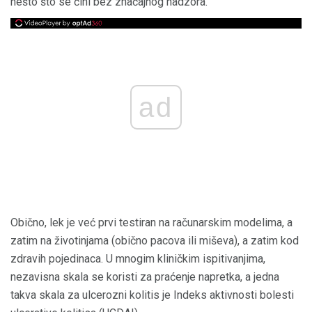
nešto što se čini bez značajnog nadzora.
ad
Obično, lek je već prvi testiran na računarskim modelima, a
zatim na životinjama (obično pacova ili miševa), a zatim kod
zdravih pojedinaca. U mnogim kliničkim ispitivanjima,
nezavisna skala se koristi za praćenje napretka, a jedna
takva skala za ulcerozni kolitis je Indeks aktivnosti bolesti