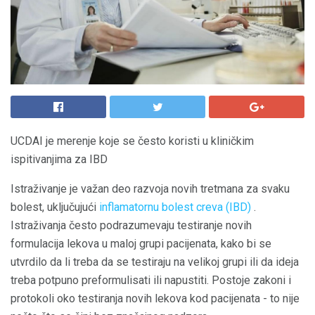
UCDAI je merenje koje se često koristi u kliničkim
ispitivanjima za IBD
Istraživanje je važan deo razvoja novih tretmana za svaku
bolest, uključujući
inflamatornu bolest creva (IBD)
.
Istraživanja često podrazumevaju testiranje novih
formulacija lekova u maloj grupi pacijenata, kako bi se
utvrdilo da li treba da se testiraju na velikoj grupi ili da ideja
treba potpuno preformulisati ili napustiti. Postoje zakoni i
protokoli oko testiranja novih lekova kod pacijenata - to nije