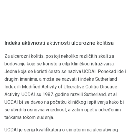
Indeks aktivnosti aktivnosti ulcerozne kolitisa
Za ulcerozni kolitis, postoji nekoliko različitih skali za
bodovanje koje se koriste u cilju kliničkog istraživanja.
Jedna koja se koristi često se naziva UCDAI. Ponekad ide i
drugim imenima, a može se nazvati i indeks Sutherland
Index ili Modified Activity of Ulcerative Colitis Disease
Activity. UCDAI su 1987. godine razvili Sutherland, et al.
UCDAI bi se davao na početku kliničkog ispitivanja kako bi
se utvrdila osnovna vrijednost, a zatim opet u određenim
tačkama tokom suđenja.
UCDAI je serija kvalifikatora o simptomima ulcerativnog