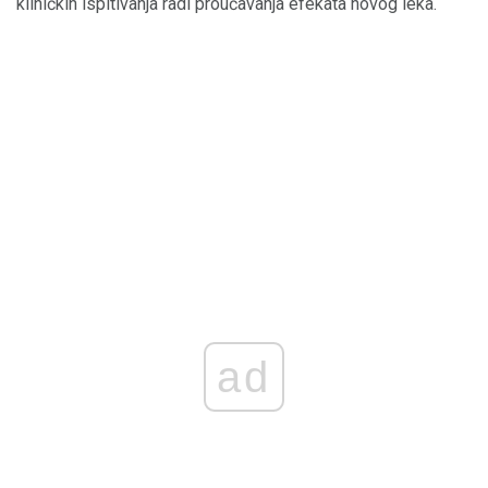
kliničkih ispitivanja radi proučavanja efekata novog leka.
ad