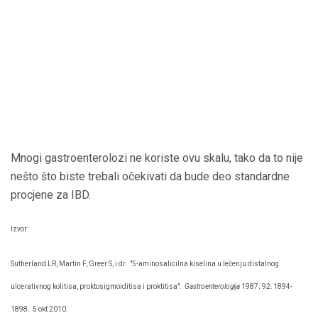
Mnogi gastroenterolozi ne koriste ovu skalu, tako da to nije
nešto što biste trebali očekivati ​​da bude deo standardne
procjene za IBD.
Izvor:
Sutherland LR, Martin F, Greer S, i dr.
"5-aminosalicilna kiselina u lečenju distalnog
ulcerativnog kolitisa, proktosigmoiditisa i proktitisa".
Gastroenterologija
1987; 92: 1894-
1898.
5 okt 2010.