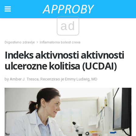
ad
Digestivno zdravlje
Inflamatorna bolest creva
Indeks aktivnosti aktivnosti
ulcerozne kolitisa (UCDAI)
by Amber J. Tresca; Recenzirao je Emmy Ludwig, MD