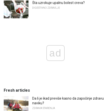
Šta uzrokuje upalnu bolest creva?
DIGESTIVNO ZDRAVLJE
ad
Fresh articles
Da li je ikad previše kasno da započinje zdravu
naviku?
ZDRAVA STARENJA