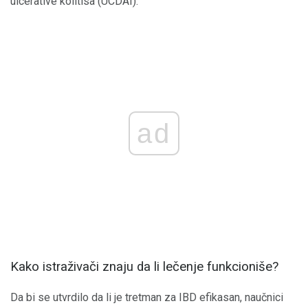
ulcerative kolitisa (UCDAI).
ad
Kako istraživači znaju da li lečenje funkcioniše?
Da bi se utvrdilo da li je tretman za IBD efikasan, naučnici