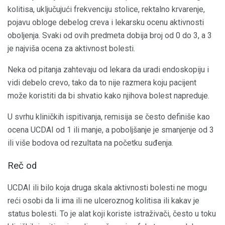
kolitisa, uključujući frekvenciju stolice, rektalno krvarenje,
pojavu obloge debelog creva i lekarsku ocenu aktivnosti
oboljenja. Svaki od ovih predmeta dobija broj od 0 do 3, a 3
je najviša ocena za aktivnost bolesti.
Neka od pitanja zahtevaju od lekara da uradi endoskopiju i
vidi debelo crevo, tako da to nije razmera koju pacijent
može koristiti da bi shvatio kako njihova bolest napreduje.
U svrhu kliničkih ispitivanja, remisija se često definiše kao
ocena UCDAI od 1 ili manje, a poboljšanje je smanjenje od 3
ili više bodova od rezultata na početku suđenja.
Reč od
UCDAI ili bilo koja druga skala aktivnosti bolesti ne mogu
reći osobi da li ima ili ne ulceroznog kolitisa ili kakav je
status bolesti. To je alat koji koriste istraživači, često u toku