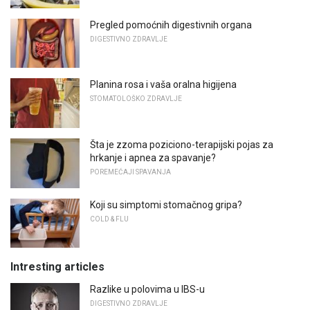
Pregled pomoćnih digestivnih organa
DIGESTIVNO ZDRAVLJE
Planina rosa i vaša oralna higijena
STOMATOLOŠKO ZDRAVLJE
Šta je zzoma poziciono-terapijski pojas za
hrkanje i apnea za spavanje?
POREMEĆAJI SPAVANJA
Koji su simptomi stomačnog gripa?
COLD & FLU
Intresting articles
Razlike u polovima u IBS-u
DIGESTIVNO ZDRAVLJE