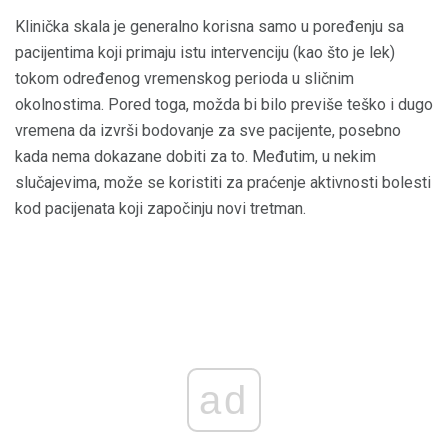
Klinička skala je generalno korisna samo u poređenju sa
pacijentima koji primaju istu intervenciju (kao što je lek)
tokom određenog vremenskog perioda u sličnim
okolnostima. Pored toga, možda bi bilo previše teško i dugo
vremena da izvrši bodovanje za sve pacijente, posebno
kada nema dokazane dobiti za to. Međutim, u nekim
slučajevima, može se koristiti za praćenje aktivnosti bolesti
kod pacijenata koji započinju novi tretman.
ad