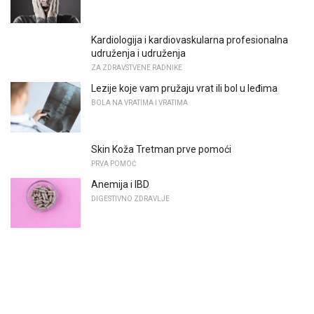
Kardiologija i kardiovaskularna profesionalna
udruženja i udruženja
ZA ZDRAVSTVENE RADNIKE
Lezije koje vam pružaju vrat ili bol u leđima
BOLA NA VRATIMA I VRATIMA
Skin Koža Tretman prve pomoći
PRVA POMOĆ
Anemija i IBD
DIGESTIVNO ZDRAVLJE