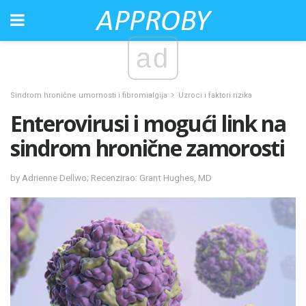
ad
Sindrom hronične umornosti i fibromialgija
Uzroci i faktori rizika
Enterovirusi i mogući link na
sindrom hronične zamorosti
by Adrienne Dellwo; Recenzirao: Grant Hughes, MD