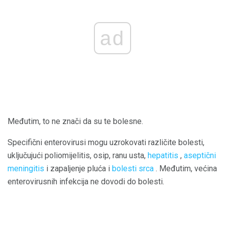
ad
Međutim, to ne znači da su te bolesne.
Specifični enterovirusi mogu uzrokovati različite bolesti,
uključujući poliomijelitis, osip, ranu usta,
hepatitis
,
aseptični
meningitis
i zapaljenje pluća i
bolesti srca
. Međutim, većina
enterovirusnih infekcija ne dovodi do bolesti.