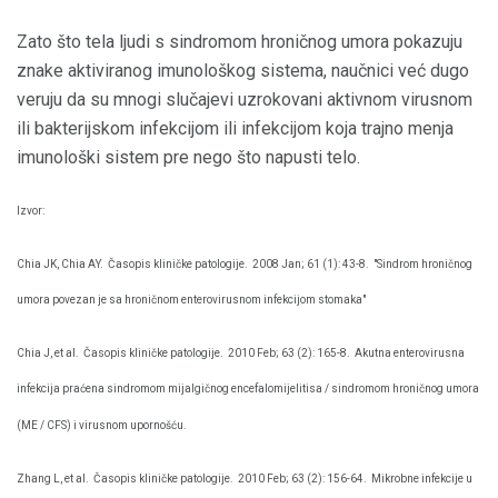
Zato što tela ljudi s sindromom hroničnog umora pokazuju
znake aktiviranog imunološkog sistema, naučnici već dugo
veruju da su mnogi slučajevi uzrokovani aktivnom virusnom
ili bakterijskom infekcijom ili infekcijom koja trajno menja
imunološki sistem pre nego što napusti telo.
Izvor:
Chia JK, Chia AY.
Časopis kliničke patologije.
2008 Jan; 61 (1): 43-8.
"Sindrom hroničnog
umora povezan je sa hroničnom enterovirusnom infekcijom stomaka"
Chia J, et al.
Časopis kliničke patologije.
2010 Feb; 63 (2): 165-8.
Akutna enterovirusna
infekcija praćena sindromom mijalgičnog encefalomijelitisa / sindromom hroničnog umora
(ME / CFS) i virusnom upornošću.
Zhang L, et al.
Časopis kliničke patologije.
2010 Feb; 63 (2): 156-64.
Mikrobne infekcije u