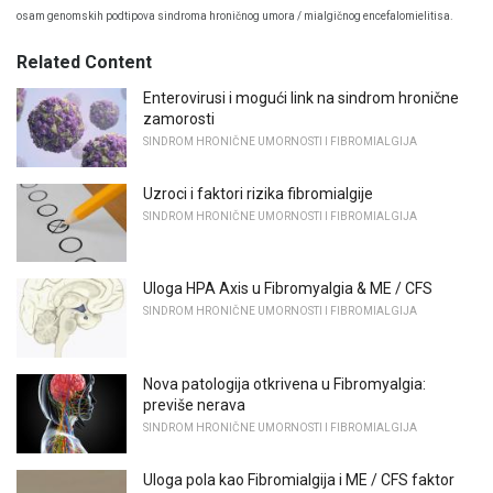
osam genomskih podtipova sindroma hroničnog umora / mialgičnog encefalomielitisa.
Related Content
Enterovirusi i mogući link na sindrom hronične
zamorosti
SINDROM HRONIČNE UMORNOSTI I FIBROMIALGIJA
Uzroci i faktori rizika fibromialgije
SINDROM HRONIČNE UMORNOSTI I FIBROMIALGIJA
Uloga HPA Axis u Fibromyalgia & ME / CFS
SINDROM HRONIČNE UMORNOSTI I FIBROMIALGIJA
Nova patologija otkrivena u Fibromyalgia:
previše nerava
SINDROM HRONIČNE UMORNOSTI I FIBROMIALGIJA
Uloga pola kao Fibromialgija i ME / CFS faktor