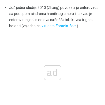
Još jedna studija 2010 (Zhang) povezala je enterovirus
sa podtipom sindroma hroničnog umora i nazvao je
enterovirus jedan od dva najčešća infektivna trigera
bolesti (zajedno sa
virusom Epstein-Barr
).
ad