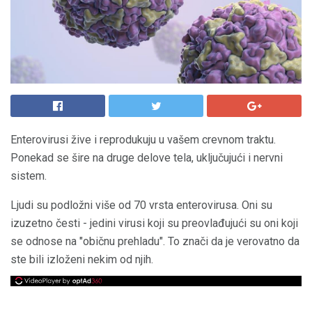
Enterovirusi žive i reprodukuju u vašem crevnom traktu.
Ponekad se šire na druge delove tela, uključujući i nervni
sistem.
Ljudi su podložni više od 70 vrsta enterovirusa. Oni su
izuzetno česti - jedini virusi koji su preovlađujući su oni koji
se odnose na "običnu prehladu". To znači da je verovatno da
ste bili izloženi nekim od njih.