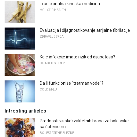
Tradicionalna kineska medicina
HOLISTIC HEALTH
Evaluacija i dijagnostikovanje atrijalne fibrilacije
ZDRAVLJE SRCA
Koje infekcije imate rizik od dijabetesa?
DIJABETES TIPA 2
Da li funkcioniše "tretman vode"?
COLD & FLU
Intresting articles
Prednosti visokokvalitetnih hrana za bolesnike
sa štitenicom
BOLEST ŠTITNE ŽLEZDE