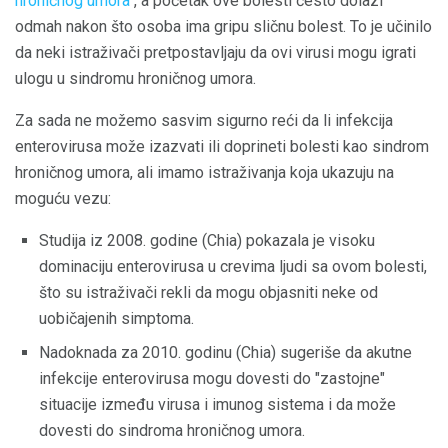
hroničnog umora
, a početak ove bolesti često dolazi
odmah nakon što osoba ima gripu sličnu bolest. To je učinilo
da neki istraživači pretpostavljaju da ovi virusi mogu igrati
ulogu u sindromu hroničnog umora.
Za sada ne možemo sasvim sigurno reći da li infekcija
enterovirusa može izazvati ili doprineti bolesti kao sindrom
hroničnog umora, ali imamo istraživanja koja ukazuju na
moguću vezu:
Studija iz 2008. godine (Chia) pokazala je visoku
dominaciju enterovirusa u crevima ljudi sa ovom bolesti,
što su istraživači rekli da mogu objasniti neke od
uobičajenih simptoma.
Nadoknada za 2010. godinu (Chia) sugeriše da akutne
infekcije enterovirusa mogu dovesti do "zastojne"
situacije između virusa i imunog sistema i da može
dovesti do sindroma hroničnog umora.