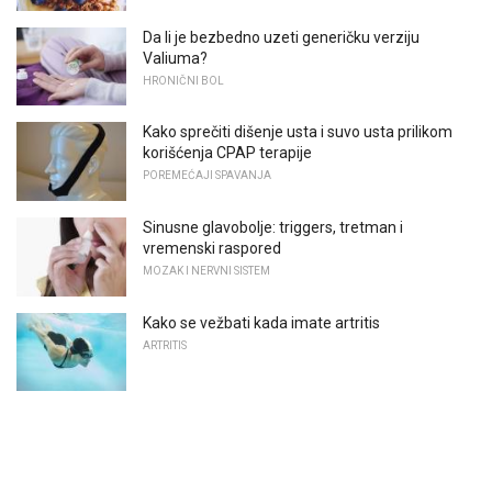
Da li je bezbedno uzeti generičku verziju
Valiuma?
HRONIČNI BOL
Kako sprečiti dišenje usta i suvo usta prilikom
korišćenja CPAP terapije
POREMEĆAJI SPAVANJA
Sinusne glavobolje: triggers, tretman i
vremenski raspored
MOZAK I NERVNI SISTEM
Kako se vežbati kada imate artritis
ARTRITIS