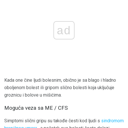
ad
Kada one čine ljudi bolesnim, obično je sa blago i hladno
oboljenom bolest ili gripom slično bolesti koja uključuje
groznicu i bolove u mišićima.
Moguća veza sa ME / CFS
Simptomi slični gripu su takođe česti kod ljudi s
sindromom