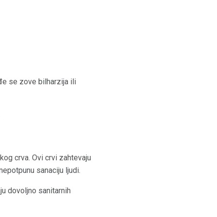
e se zove bilharzija ili
.
kog crva. Ovi crvi zahtevaju
nepotpunu sanaciju ljudi.
ju dovoljno sanitarnih