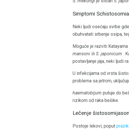
S.
mekongi
je sličan S.
japo
Simptomi Schistosomia
Neki ljudi osećaju svrbe gd
obuhvatati srbenje osipa, teg
Moguće je razviti Katayama 
mansoni
ili
S. japonicum
. K
postavljanje jaja, neki ljudi 
U infekcijama od vrsta šisto
problema sa jetrom, uključujuć
haematobijum
putuje do beš
rizikom od raka bešike.
Lečenje šistosomijaso
Postoje lekovi, poput
prazik