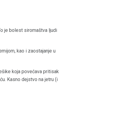
 je bolest siromaštva ljudi
mijom, kao i zaostajanje u
ešike koja povećava pritisak
. Kasno dejstvo na jetru (i