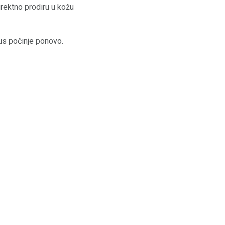
irektno prodiru u kožu
lus počinje ponovo.