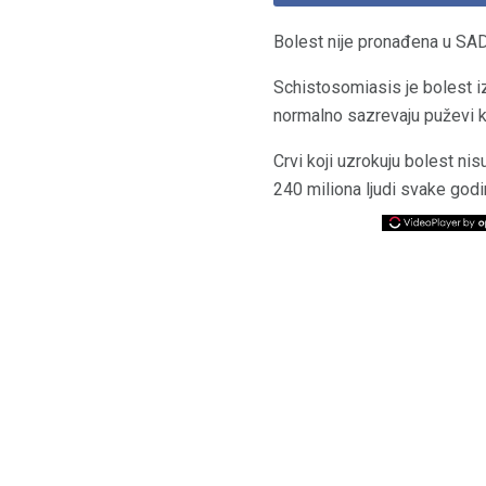
Bolest nije pronađena u SAD,
Schistosomiasis je bolest i
normalno sazrevaju puževi ko
Crvi koji uzrokuju bolest ni
240 miliona ljudi svake godi