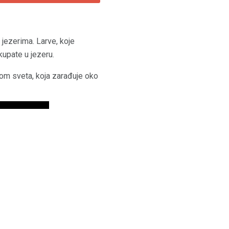
jezerima. Larve, koje
kupate u jezeru.
irom sveta, koja zarađuje oko