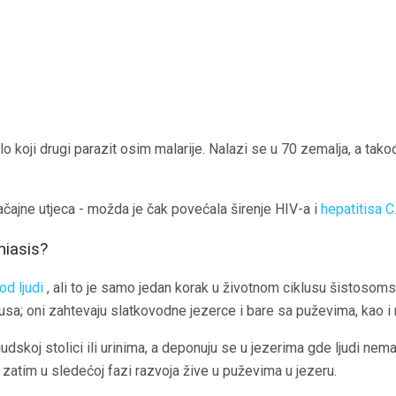
ilo koji drugi parazit osim malarije. Nalazi se u 70 zemalja, a takođ
načajne utjeca - možda je čak povećala širenje HIV-a i
hepatitisa C
miasis?
od ljudi
, ali to je samo jedan korak u životnom ciklusu šistosoms
lusa; oni zahtevaju slatkovodne jezerce i bare sa puževima, kao i 
udskoj stolici ili urinima, a deponuju se u jezerima gde ljudi nema
 a zatim u sledećoj fazi razvoja žive u puževima u jezeru.