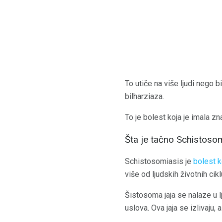
To utiče na više ljudi nego b
bilharziaza.
To je bolest koja je imala z
Šta je tačno Schistoso
Schistosomiasis je
bolest k
više od ljudskih životnih cik
Šistosoma jaja se nalaze u lj
uslova. Ova jaja se izlivaju,