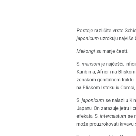
Postoje različite vrste Schi
japonicum
uzrokuju najviše 
Mekongi
su manje česti.
S.
mansoni
je najčešći, infi
Karibima, Africi i na Bliskom
ženskom genitalnom traktu. To
na Bliskom Istoku iu Corsci,
S.
japonicum
se nalazi u Kin
Japanu. On zarazuje jetru i 
efekata. S.
intercalatum
se n
može prouzrokovati krvavu s