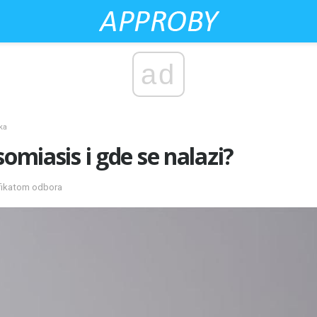
ad
ka
somiasis i gde se nalazi?
ifikatom odbora