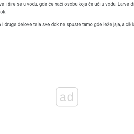
va i šire se u vodu, gde će naći osobu koja će ući u vodu. Larve d
tok.
 i druge delove tela sve dok ne spuste tamo gde leže jaja, a cik
ad