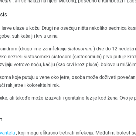
nicum
, ali se nalazi na rijeci Mekong, posebno u Kambodži i Lao
sis
e larve ulaze u kožu. Drugi ne osećaju ništa nekoliko sedmica ka
obe, suh kašalj i krv u urinu.
sindrom (drugo ime za infekciju
šistosomije
) dve do 12 nedelja
ako nezreli šistosomski šistosom (šistosomula) prvo putuje kroz
razvijaju vetrove noću, kašlju (kao crvi kroz pluća), bolove u mišići
soma koje putuju u vene oko jetre, osoba može doživeti povećan ri
i rak jetre i kolorektalni rak.
ike, ali takođe može izazvati i genitalne lezije kod žena. Ovo 
m
vantela
, koji mogu efikasno tretirati infekciju. Međutim, bolest s