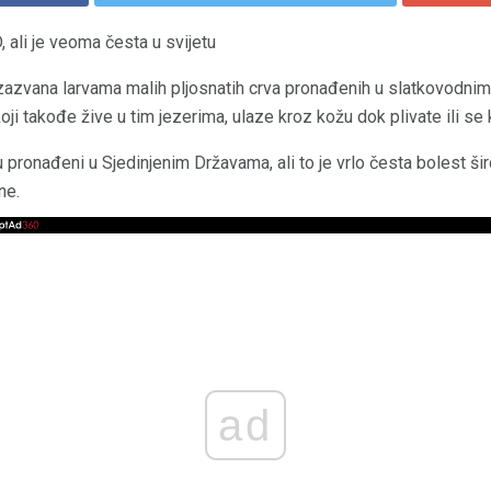
 ali je veoma česta u svijetu
zazvana larvama malih pljosnatih crva pronađenih u slatkovodnim 
ji takođe žive u tim jezerima, ulaze kroz kožu dok plivate ili se 
su pronađeni u Sjedinjenim Državama, ali to je vrlo česta bolest š
ne.
ad