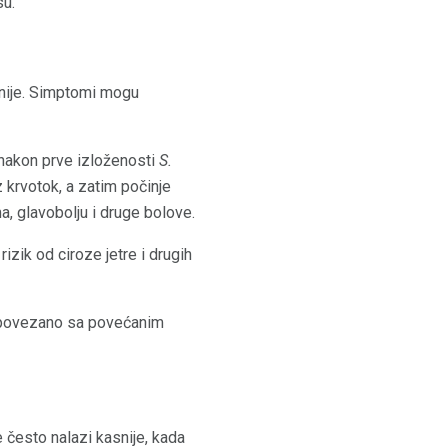
su.
snije. Simptomi mogu
 nakon prve izloženosti
S.
 krvotok, a zatim počinje
ma, glavobolju i druge bolove.
zik od ciroze jetre i drugih
je povezano sa povećanim
e često nalazi kasnije, kada