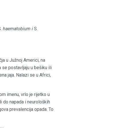
S.
haematobium i
S.
učja u Južnoj Americi, na
a se postavljaju u bešiku ili
a jaja. Nalazi se u Africi,
om imenu, vrlo je rijetko u
di do napada i neuroloških
ova prevalencija opada. To