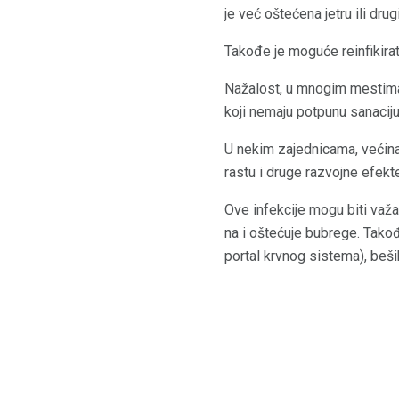
je već oštećena jetru ili dru
Takođe je moguće reinfikirati
Nažalost, u mnogim mestima 
koji nemaju potpunu sanaciju
U nekim zajednicama, većina
rastu i druge razvojne efekt
Ove infekcije mogu biti važa
na i oštećuje bubrege. Tako
portal krvnog sistema), beši