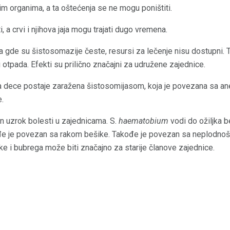
gim organima, a ta oštećenja se ne mogu poništiti.
, a crvi i njihova jaja mogu trajati dugo vremena.
gde su šistosomazije česte, resursi za lečenje nisu dostupni. To
 otpada. Efekti su prilično značajni za udružene zajednice.
 dece postaje zaražena šistosomijasom, koja je povezana sa ane
e.
n uzrok bolesti u zajednicama. S.
haematobium
vodi do ožiljka b
đe je povezan sa rakom bešike. Takođe je povezan sa neplodnošću
ke i bubrega može biti značajno za starije članove zajednice.