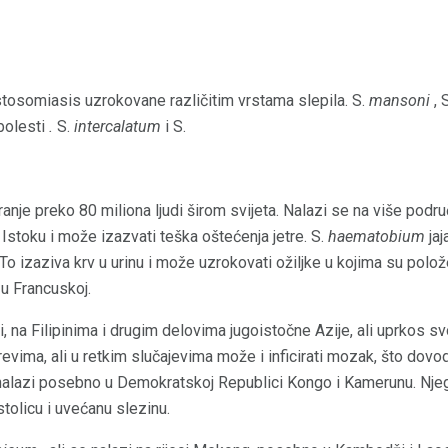
stosomiasis uzrokovane različitim vrstama slepila. S.
mansoni
, 
bolesti
.
S.
intercalatum
i S.
ciranje preko 80 miliona ljudi širom svijeta. Nalazi se na više podr
 Istoku i može izazvati teška oštećenja jetre. S.
haematobium
jaj
 izaziva krv u urinu i može uzrokovati ožiljke u kojima su položen
 u Francuskoj.
i, na Filipinima i drugim delovima jugoistočne Azije, ali uprkos sv
crevima, ali u retkim slučajevima može i inficirati mozak, što dovo
alazi posebno u Demokratskoj Republici Kongo i Kamerunu. Njeg
tolicu i uvećanu slezinu.