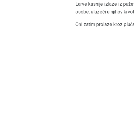
Larve kasnije izlaze iz puže
osobe, ulazeći u njihov krvo
Oni zatim prolaze kroz pluća