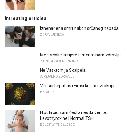
Intresting articles
Iznenađena smrt nakon srčanog napada
ZDRAVLJE SRCA
Medicinske karijere u mentalnom zdravlju
ZA ZDRAVSTVENE RADNIKE
Ne Vasktomija Skalpela
SEKSUALNO ZDRAVLJE
Virusni hepatitis i virusi koji to uzrokuju
HEPATITIS
Hipotiroidizam često neotkriven od
Levothyroxine i Normal TSH
BOLEST ŠTITNE ŽLEZDE