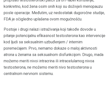
propisati testosteronski patch za off-label korištenje,
konkretno, kod žena osim onih koji su doživjeli menopauzu
posle operacije. Međutim, uz nedostatak dugoročne studije,
FDA je očigledno uplašena ovom mogućnošću.
Postoje i drugi nalazi istraživanja koji takođe dovode u
pitanje potencijalnu efikasnost testosterona kao intervencije
kod ljudi sa seksualnim uzbuđenjem / internim
poremećajem. Prvo, nemamo dokaze o maloj aktivnosti
atrona u ženama sa seksualnom disfunkcijom. Drugo, mada
možemo meriti nivoi intracrina ili intracelularnog nivoa
testosterona, ne možemo meriti nivo testosterona u
centralnom nervnom sistemu.