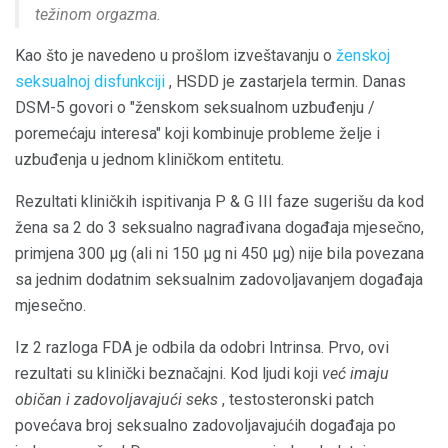
težinom orgazma.
Kao što je navedeno u prošlom izveštavanju o
ženskoj
seksualnoj disfunkciji
, HSDD je zastarjela termin. Danas
DSM-5 govori o "ženskom seksualnom uzbuđenju /
poremećaju interesa" koji kombinuje probleme želje i
uzbuđenja u jednom kliničkom entitetu.
Rezultati kliničkih ispitivanja P & G III faze sugerišu da kod
žena sa 2 do 3 seksualno nagrađivana događaja mjesečno,
primjena 300 μg (ali ni 150 μg ni 450 μg) nije bila povezana
sa jednim dodatnim seksualnim zadovoljavanjem događaja
mjesečno.
Iz 2 razloga FDA je odbila da odobri Intrinsa. Prvo, ovi
rezultati su klinički beznačajni. Kod ljudi koji
već imaju
običan i zadovoljavajući seks
, testosteronski patch
povećava broj seksualno zadovoljavajućih događaja po