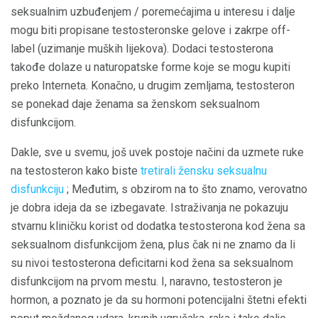
seksualnim uzbuđenjem / poremećajima u interesu i dalje
mogu biti propisane testosteronske gelove i zakrpe off-
label (uzimanje muških lijekova). Dodaci testosterona
takođe dolaze u naturopatske forme koje se mogu kupiti
preko Interneta. Konačno, u drugim zemljama, testosteron
se ponekad daje ženama sa ženskom seksualnom
disfunkcijom.
Dakle, sve u svemu, još uvek postoje načini da uzmete ruke
na testosteron kako biste
tretirali žensku seksualnu
disfunkciju
; Međutim, s obzirom na to što znamo, verovatno
je dobra ideja da se izbegavate. Istraživanja ne pokazuju
stvarnu kliničku korist od dodatka testosterona kod žena sa
seksualnom disfunkcijom žena, plus čak ni ne znamo da li
su nivoi testosterona deficitarni kod žena sa seksualnom
disfunkcijom na prvom mestu. I, naravno, testosteron je
hormon, a poznato je da su hormoni potencijalni štetni efekti