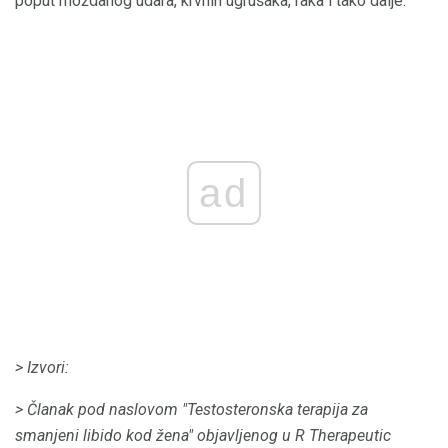
poput moždanog udara, krvnih ugrušaka, raka i tako dalje.
ad
> Izvori:
> Članak
pod naslovom "Testosteronska terapija za
smanjeni libido kod žena" objavljenog u R Therapeutic