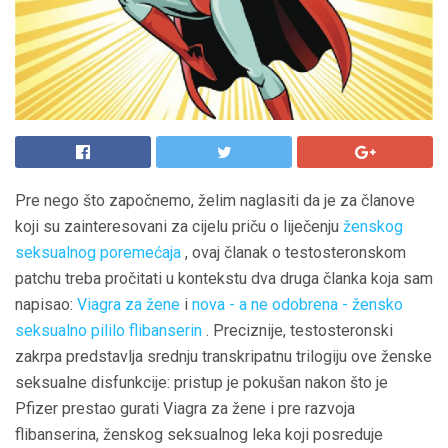
Pre nego što započnemo, želim naglasiti da je za članove
koji su zainteresovani za cijelu priču o liječenju
ženskog
seksualnog poremećaja
, ovaj članak o testosteronskom
patchu treba pročitati u kontekstu dva druga članka koja sam
napisao:
Viagra za žene
i
nova - a ne
odobrena
-
žensko
seksualno pililo flibanserin
. Preciznije, testosteronski
zakrpa predstavlja srednju transkripatnu trilogiju ove ženske
seksualne disfunkcije: pristup je pokušan nakon što je
Pfizer prestao gurati Viagra za žene i pre razvoja
flibanserina, ženskog seksualnog leka koji posreduje