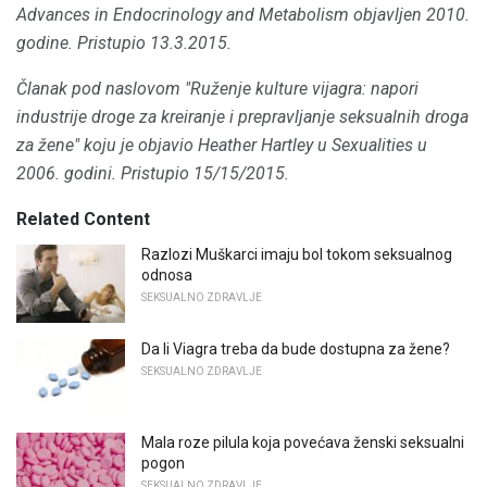
Advances in Endocrinology and Metabolism objavljen 2010.
godine. Pristupio 13.3.2015.
Članak
pod naslovom "Ruženje kulture vijagra: napori
industrije droge za kreiranje i prepravljanje seksualnih droga
za žene" koju je objavio Heather Hartley u
Sexualities
u
2006. godini. Pristupio 15/15/2015.
Related Content
Razlozi Muškarci imaju bol tokom seksualnog
odnosa
SEKSUALNO ZDRAVLJE
Da li Viagra treba da bude dostupna za žene?
SEKSUALNO ZDRAVLJE
Mala roze pilula koja povećava ženski seksualni
pogon
SEKSUALNO ZDRAVLJE