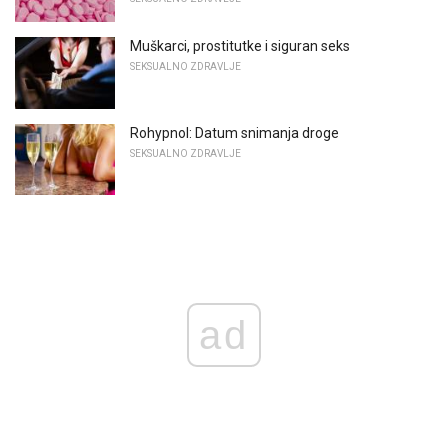
Muškarci, prostitutke i siguran seks
SEKSUALNO ZDRAVLJE
Rohypnol: Datum snimanja droge
SEKSUALNO ZDRAVLJE
ad