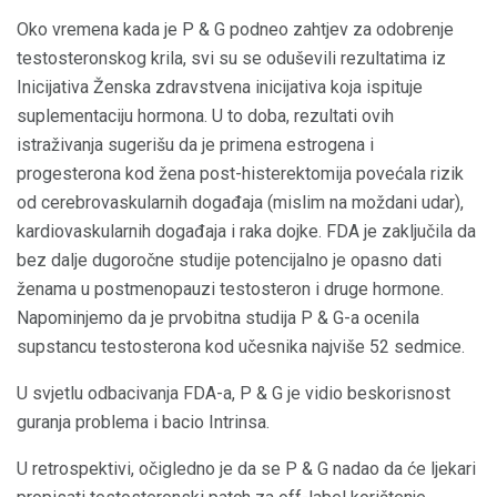
Oko vremena kada je P & G podneo zahtjev za odobrenje
testosteronskog krila, svi su se oduševili rezultatima iz
Inicijativa Ženska zdravstvena inicijativa koja ispituje
suplementaciju hormona. U to doba, rezultati ovih
istraživanja sugerišu da je primena estrogena i
progesterona kod žena post-histerektomija povećala rizik
od cerebrovaskularnih događaja (mislim na moždani udar),
kardiovaskularnih događaja i raka dojke. FDA je zaključila da
bez dalje dugoročne studije potencijalno je opasno dati
ženama u postmenopauzi testosteron i druge hormone.
Napominjemo da je prvobitna studija P & G-a ocenila
supstancu testosterona kod učesnika najviše 52 sedmice.
U svjetlu odbacivanja FDA-a, P & G je vidio beskorisnost
guranja problema i bacio Intrinsa.
U retrospektivi, očigledno je da se P & G nadao da će ljekari