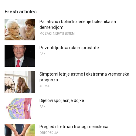
Fresh articles
Paliativno i bolničko lečenje bolesnika sa
demencijom
MOZAK I NERVNI SISTEM
Poznati ljudi sa rakom prostate
RAK
Simptomi letnje astme i ekstremna vremenska
prognoza
ASTMA
Dijelovi spoljašnje dojke
RAK
Pregled i tretman trunog meniskusa
ORTOPEDIJA