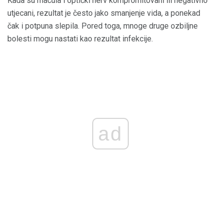
Kada su macula i optički nerv kompromitovani ili negativno
utjecani, rezultat je često jako smanjenje vida, a ponekad
čak i potpuna slepila. Pored toga, mnoge druge ozbiljne
bolesti mogu nastati kao rezultat infekcije.
ad