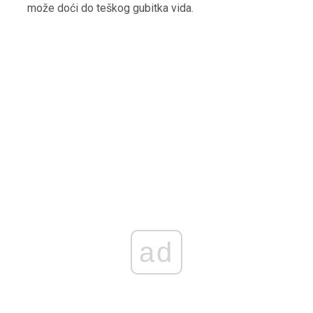
može doći do teškog gubitka vida.
ad