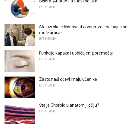
Sclera: Anatomija ljudskog oka
EYE HEALTH
Šta uzrokuje blistavost crveno-zelene boje kod
muškaraca?
EYE HEALTH
Funkcije kapaka i uobičajeni poremećaji
EYE HEALTH
Zašto naši očevi imaju učenike
EYE HEALTH
Šta je Choroid u anatomiji očiju?
EYE HEALTH