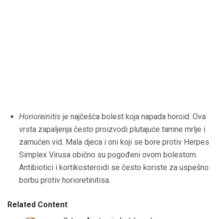
Horioreinitis
je najčešća bolest koja napada horoid. Ova
vrsta zapaljenja često proizvodi plutajuće tamne mrlje i
zamućen vid. Mala djeca i oni koji se bore protiv Herpes
Simplex Virusa obično su pogođeni ovom bolestom.
Antibiotici i kortikosteroidi se često koriste za uspešno
borbu protiv horioretinitisa.
Related Content