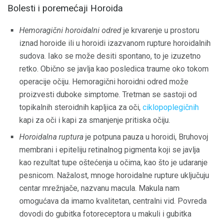
Bolesti i poremećaji Horoida
Hemoragični horoidalni odred
je krvarenje u prostoru
iznad horoide ili u horoidi izazvanom rupture horoidalnih
sudova. Iako se može desiti spontano, to je izuzetno
retko. Obično se javlja kao posledica traume oko tokom
operacije očiju. Hemoragični horoidni odred može
proizvesti duboke simptome. Tretman se sastoji od
topikalnih steroidnih kapljica za oči,
ciklopoplegičnih
kapi za oči i kapi za smanjenje pritiska očiju.
Horoidalna ruptura
je potpuna pauza u horoidi, Bruhovoj
membrani i epiteliju retinalnog pigmenta koji se javlja
kao rezultat tupe oštećenja u očima, kao što je udaranje
pesnicom. Nažalost, mnoge horoidalne rupture uključuju
centar mrežnjače, nazvanu macula. Makula nam
omogućava da imamo kvalitetan, centralni vid. Povreda
dovodi do gubitka fotoreceptora u makuli i gubitka