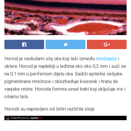
Horoid je vaskularni sloj oka koji leži između
mrežnjače
i
sklera. Horoid je najdeblji u leđima oko oko 0,2 mm i suži se
na 0,1 mm u perifernom dijelu oka. Sadrži epitelne ćelijske
pigmentirane mrežnice i obezbeđuje kiseonik i hranu do
vanjske retine. Horoida formira uveal trakt koji uključuje iris i
ciliarno telo.
Horoidi su napravljeni od četiri različita sloja: