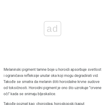
ad
Melaninski pigment tamne boje u horoidi apsorbuje svetlost
i ograničava refleksije unutar oka koji mogu degradirati vid.
Takođe se smatra da melanin štiti horoidalne krvne sudove
od toksičnosti. Horoidni pigment je ono što uzrokuje "crvene
oči" kada se snimaju bljeskalice.
Takođe poznat kao:
choroidea; horoskopski kaput