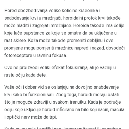
Pored obezbeđivanja velike količine kiseonika i
snabdevanja krvi u mrežnjači, horoidalni protok krvi takođe
može hladiti i zagrejati mrežnjače. Horoida takođe ima ćelije
koje luče supstance za koje se smatra da su uključene u
rast sklere. Koža može takođe promeniti debljinu i ove
promjene mogu pomjeriti mrežnicu napred i nazad, dovodeći
fotoreceptore u ravninu fokusa.
Ovo ne proizvodi veliki efekat fokusiranja, ali je važniji u
rastu očiju kada dete.
Vaše oči i dobar vid se oslanjaju na dovoljno snabdevanje
krvi kako bi funkcionisali. Zbog toga, horoidi moraju ostati
što je moguće zdraviji u svakom trenutku. Kada je područje
očiju koje uključuje horoid inficirano na bilo koji način, macula
i optički nerv može da trpi.