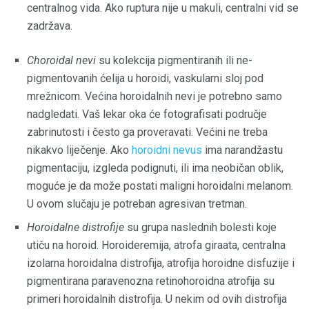
centralnog vida. Ako ruptura nije u makuli, centralni vid se
zadržava.
Choroidal nevi
su kolekcija pigmentiranih ili ne-
pigmentovanih ćelija u horoidi, vaskularni sloj pod
mrežnicom. Većina horoidalnih nevi je potrebno samo
nadgledati. Vaš lekar oka će fotografisati područje
zabrinutosti i često ga proveravati. Većini ne treba
nikakvo liječenje. Ako
horoidni nevus
ima narandžastu
pigmentaciju, izgleda podignuti, ili ima neobičan oblik,
moguće je da može postati maligni horoidalni melanom.
U ovom slučaju je potreban agresivan tretman.
Horoidalne distrofije
su grupa naslednih bolesti koje
utiču na horoid. Horoideremija, atrofa giraata, centralna
izolarna horoidalna distrofija, atrofija horoidne disfuzije i
pigmentirana paravenozna retinohoroidna atrofija su
primeri horoidalnih distrofija. U nekim od ovih distrofija