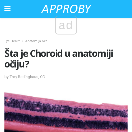
ad
Eye Health
Anatomija oka
Šta je Choroid u anatomiji
očiju?
by Troy Bedinghaus, OD